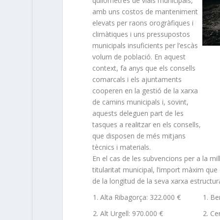
quilòmetres de vials municipals,
amb uns costos de manteniment
elevats per raons orogràfiques i
climàtiques i uns pressupostos
municipals insuficients per l’escàs
volum de població. En aquest
context, fa anys que els consells
comarcals i els ajuntaments
cooperen en la gestió de la xarxa
de camins municipals i, sovint,
aquests deleguen part de les
tasques a realitzar en els consells,
que disposen de més mitjans
tècnics i materials.
En el cas de les subvencions per a la mil
titularitat municipal, l’import màxim qu
de la longitud de la seva xarxa estructur
Alta Ribagorça: 322.000 €
Be
Alt Urgell: 970.000 €
Ce