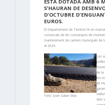
ESTÀ DOTADA AMB 6 M
S’HAURAN DE DESENVOL
D’OCTUBRE D’ENGUAN
EUROS.
El Departament de Territori té en marxa
comarcals de les comarques de muntanya 
manteniment de camins municipals de la x
al 2024.
Les a
polít
Gover
de la
les n
de l’
garant
millo
Foto: Joan Galan Mas
dels 
comar