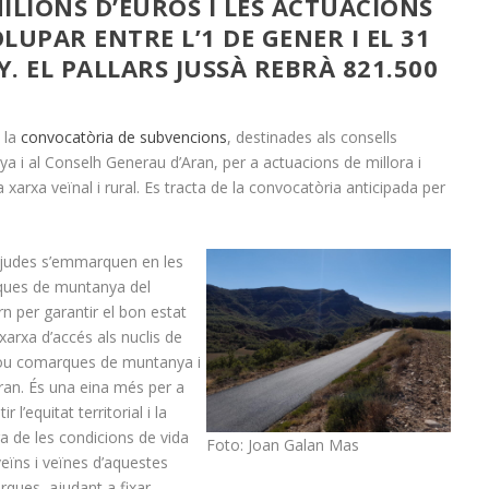
ILIONS D’EUROS I LES ACTUACIONS
UPAR ENTRE L’1 DE GENER I EL 31
Y
.
EL PALLARS JUSSÀ REBRÀ 821.500
 la
convocatòria de subvencions
, destinades als consells
i al Conselh Generau d’Aran, per a actuacions de millora i
arxa veïnal i rural. Es tracta de la convocatòria anticipada per
judes s’emmarquen en les
iques de muntanya del
n per garantir el bon estat
 xarxa d’accés als nuclis de
ou comarques de muntanya i
Aran. És una eina més per a
ir l’equitat territorial i la
ra de les condicions de vida
Foto: Joan Galan Mas
veïns i veïnes d’aquestes
ques, ajudant a fixar