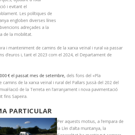
ió i evitant el
blament. Les polítiques de
nya engloben diverses línies
bvencions adreçades a la
a de la mobilitat.
lora i manteniment de camins de la xarxa veïnal i rural va passar
ns d’euros i, tant el 2023 com el 2024, el Departament de
000 € el passat mes de setembre,
dels fons del «Pla
camins de la xarxa veïnal i rural del Pallars Jussà del 202 del
mval·lació de la Terreta en l’arranjament i nova pavimentació
t fins Sapeira.
MA PARTICULAR
Per aquests motius, a l’empara de
la Llei d’alta muntanya, la