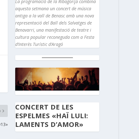
La programació de la Ribagorça combina
aquesta setmana un concert de música
antiga a la vall de Benasc amb una nova
representació del Ball dels Salvatges de
Benavarri, una manifestació de teatre i
cultura popular reconeguda com a Festa
d’Interès Turístic d’Aragó
CONCERT DE LES
O
ESPELMES «HAÏ LULI:
LAMENTS D’AMOR»
13»