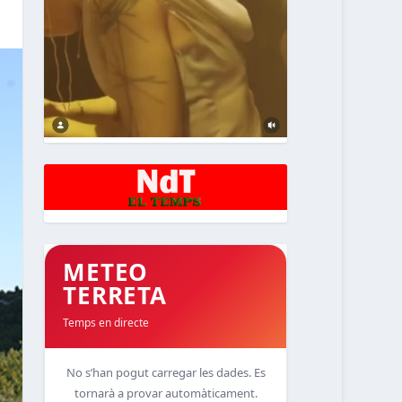
METEO
TERRETA
Temps en directe
No s’han pogut carregar les dades. Es
tornarà a provar automàticament.