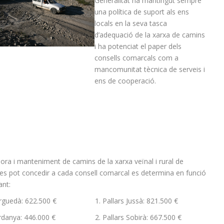
Generalitat ha mantingut sempre
una política de suport als ens
locals en la seva tasca
d’adequació de la xarxa de camins
i ha potenciat el paper dels
consells comarcals com a
mancomunitat tècnica de serveis i
ens de cooperació.
lora i manteniment de camins de la xarxa veïnal i rural de
e es pot concedir a cada consell comarcal es determina en funció
ant:
rguedà: 622.500 €
Pallars Jussà: 821.500 €
rdanya: 446.000 €
Pallars Sobirà: 667.500 €