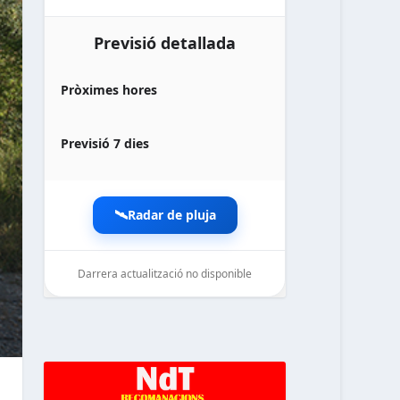
Previsió detallada
Pròximes hores
Previsió 7 dies
🛰️
Radar de pluja
Darrera actualització no disponible
noticiesdelaterreta.com