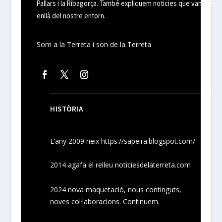
Pallars i la Ribagorça. També expliquem noticies que van més
enllà del nostre entorn.
Som a la Terreta i son de la Terreta
HISTÒRIA
L’any 2009 neix
https://sapeira.blogspot.com/
2014 agafa el relleu noticiesdelaterreta.com
2024
nova maquetació, nous
continguts
,
noves
col·laboracions
. Continuem.