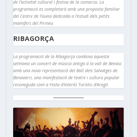
de l’activitat cultural i festiva de la comarca. La
programació es completarà amb una proposta familiar
del Centre de Fauna dedicada a l’estudi dels petits
mamífers del Pirineu
RIBAGORÇA
La programació de la Ribagorça combina aquesta
setmana un concert de música antiga a la vall de Benasc
amb una nova representació del Ball dels Salvatges de
Benavarri, una manifestació de teatre i cultura popular
reconeguda com a Festa d’Interès Turístic d’Aragó