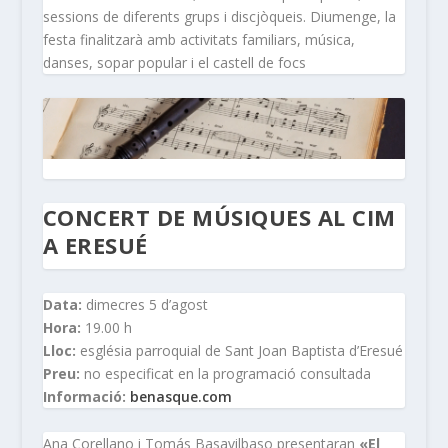
sessions de diferents grups i discjòqueis. Diumenge, la
festa finalitzarà amb activitats familiars, música,
danses, sopar popular i el castell de focs
CONCERT DE MÚSIQUES AL CIM
A ERESUÉ
Data:
dimecres 5 d’agost
Hora:
19.00 h
Lloc:
església parroquial de Sant Joan Baptista d’Eresué
Preu:
no especificat en la programació consultada
Informació:
benasque.com
Ana Corellano i Tomás Basavilbaso presentaran
«El