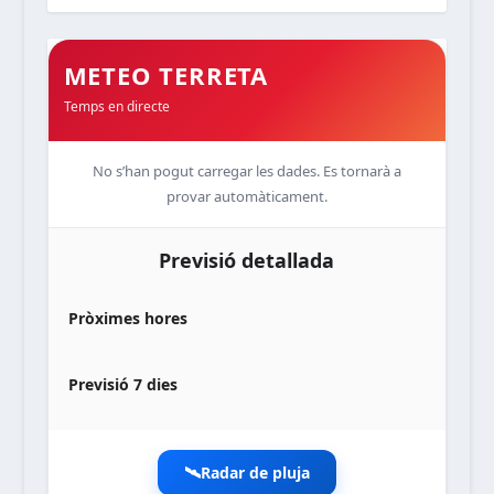
METEO TERRETA
Temps en directe
No s’han pogut carregar les dades. Es tornarà a
provar automàticament.
Previsió detallada
Pròximes hores
Previsió 7 dies
🛰️
Radar de pluja