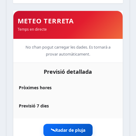
METEO TERRETA
Temps en directe
No s’han pogut carregar les dades. Es tornarà a
provar automàticament.
Previsió detallada
Pròximes hores
Previsió 7 dies
🛰️
Radar de pluja