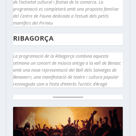
de l’activitat cultural i festiva de la comarca. La
programació es completarà amb una proposta familiar
del Centre de Fauna dedicada a l’estudi dels petits
mamífers del Pirineu
RIBAGORÇA
La programació de la Ribagorça combina aquesta
setmana un concert de música antiga a la vall de Benasc
amb una nova representació del Ball dels Salvatges de
Benavarri, una manifestació de teatre i cultura popular
reconeguda com a Festa d’Interès Turístic d’Aragó