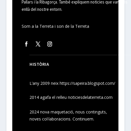
Pallars i la Ribagorça. També expliquem noticies que van més
enllà del nostre entorn.
Som a la Terreta i son de la Terreta
HISTÒRIA
L’any 2009 neix
https://sapeira.blogspot.com/
2014 agafa el relleu noticiesdelaterreta.com
2024
nova maquetació, nous
continguts
,
noves
col·laboracions
. Continuem.