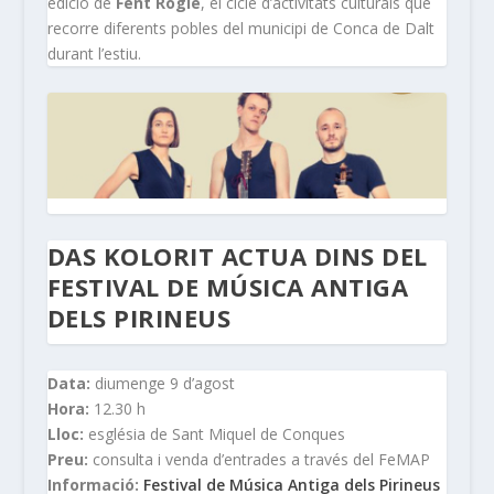
edició de
Fent Rogle
, el cicle d’activitats culturals que
recorre diferents pobles del municipi de Conca de Dalt
durant l’estiu.
DAS KOLORIT ACTUA DINS DEL
FESTIVAL DE MÚSICA ANTIGA
DELS PIRINEUS
Data:
diumenge 9 d’agost
Hora:
12.30 h
Lloc:
església de Sant Miquel de Conques
Preu:
consulta i venda d’entrades a través del FeMAP
Informació:
Festival de Música Antiga dels Pirineus