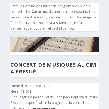
Entre les actuacions musicals programades hi ha el
concert d’
Els Catarres
, divendres al poliesportiu, i les
sessions de diferents grups i discjòqueis. Diumenge, la
festa finalitzarà amb activitats familiars, música,
danses, sopar popular i el castell de focs
CONCERT DE MÚSIQUES AL CIM
A ERESUÉ
Data:
dimecres 5 d’agost
Hora:
19.00 h
Lloc:
església parroquial de Sant Joan Baptista d’Eresué
Preu:
no especificat en la programació consultada
Informació:
benasque.com