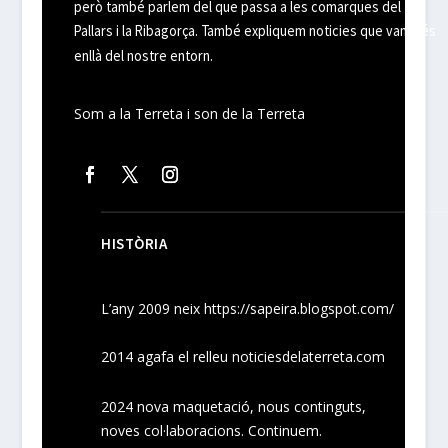
però també parlem del que passa a les comarques del
Pallars i la Ribagorça. També expliquem noticies que van més
enllà del nostre entorn.
Som a la Terreta i son de la Terreta
HISTÒRIA
L’any 2009 neix
https://sapeira.blogspot.com/
2014 agafa el relleu noticiesdelaterreta.com
2024
nova maquetació, nous
continguts
,
noves
col·laboracions
. Continuem.