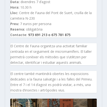
Data:
divendres 7 d’agost
Hora:
10.30 h
Lloc:
Centre de Fauna del Pont de Suert, cruïlla de la
carretera N-230
Preu:
7 euros per persona
Reserva:
obligatòria
Contacte:
973 691 213 o 675 781 875
El Centre de Fauna organitza una activitat familiar
centrada en el seguiment de micromamífers. El taller
permetrà conèixer els mètodes que s’utilitzen per
detectar, identificar i estudiar aquests animals.
El centre també mantindrà obertes les exposicions
dedicades a la fauna salvatge i a les falles del Pirineu.
Entre el 7 i el 14 d’agost es podrà visitar, a més, una
mostra d’insectes i artròpodes vius.