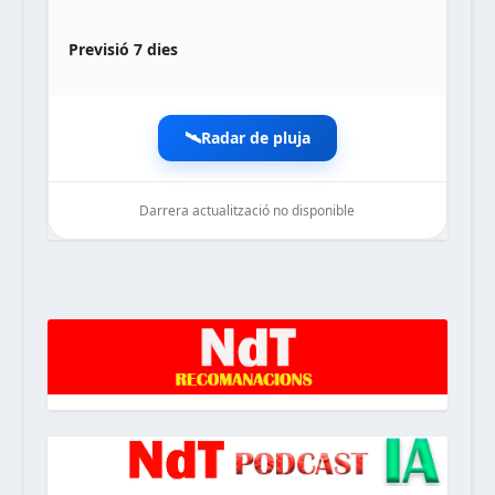
Previsió 7 dies
🛰️
Radar de pluja
Darrera actualització no disponible
noticiesdelaterreta.com