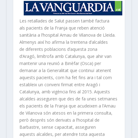
Les retallades de Salut passen també factura
als pacients de la Franja que reben atenció
sanitària a l’hospital Arnau de Vilanova de Lleida.
Almenys així ho afirma la trentena d’alcaldes
de diferents poblacions d’aquesta zona
d’Aragó, limítrofa amb Catalunya, que ahir van
mantenir una reunió a Binèfar (Osca) per
demanar a la Generalitat que continuï atenent
aquests pacients, com ha fet fins ara i tal com
estableix un conveni firmat entre Aragó i
Catalunya, amb vigència fins al 2015. Aquests
alcaldes asseguren que des de fa unes setmanes
els pacients de la Franja que acudeixen a l’Arnau
de Vilanova són atesos en la primera consulta,
però després són derivats a l’hospital de
Barbastre, sense capacitat, asseguren
aquests alcaldes, per atendre tota aquesta