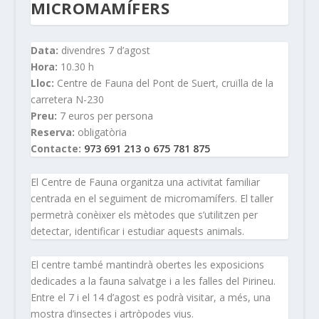
MICROMAMÍFERS
Data:
divendres 7 d’agost
Hora:
10.30 h
Lloc:
Centre de Fauna del Pont de Suert, cruïlla de la
carretera N-230
Preu:
7 euros per persona
Reserva:
obligatòria
Contacte:
973 691 213 o 675 781 875
El Centre de Fauna organitza una activitat familiar
centrada en el seguiment de micromamífers. El taller
permetrà conèixer els mètodes que s’utilitzen per
detectar, identificar i estudiar aquests animals.
El centre també mantindrà obertes les exposicions
dedicades a la fauna salvatge i a les falles del Pirineu.
Entre el 7 i el 14 d’agost es podrà visitar, a més, una
mostra d’insectes i artròpodes vius.