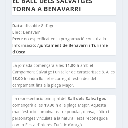
EL BALL DELS SALVATGES
TORNA A BENAVARRI
Data:
dissabte 8 d’agost
Lloc:
Benavarri
Preu:
no especificat en la programació consultada
Informació:
A
juntament de Benavarri i Turisme
d’Osca
La jornada començarà a les
11.30 h
amb el
Campament Salvatge i un taller de caracterització. A les
13.00 h
tindrà lloc el recorregut festiu des del
campament fins a la plaça Major.
La representació principal del
Ball dels Salvatges
començarà a les
19.30 h
a la plaça Major. Aquesta
manifestació combina teatre popular, dansa, sàtira i
personatges vinculats a la natura i està reconeguda
com a Festa d’Interès Turístic d’Aragó