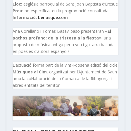
Lloc:
església parroquial de Sant Joan Baptista d’Eresué
Preu:
no especificat en la programació consultada
Informació:
benasque.com
Ana Corellano i Tomás Basavilbaso presentaran
«El
pathos profano: de la tristeza a la fiesta»
, una
proposta de música antiga per a veu i guitarra basada
en poesies d’autors espanyols.
L’actuació forma part de la vint-i-dosena edició del cicle
Músiques al Cim
, organitzat per l’Ajuntament de Saün
amb la col·laboració de la Comarca de la Ribagorça i
altres entitats del territori