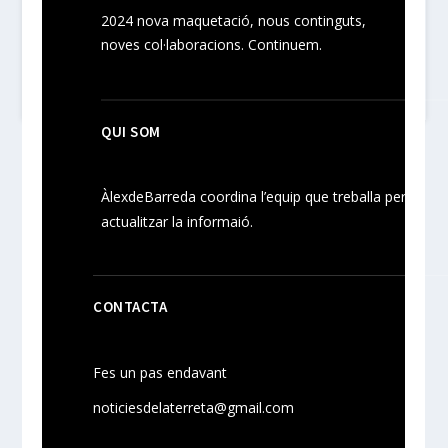
2024
nova maquetació, nous
continguts
,
noves
col·laboracions
. Continuem.
QUI SOM
ÀlexdeBarreda coordina l’equip que treballa per
actualitzar la informaió.
CONTACTA
Fes un pas endavant
noticiesdelaterreta@gmail.com