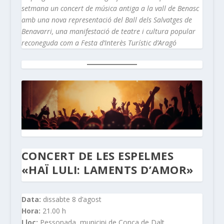
setmana un concert de música antiga a la vall de Benasc
amb una nova representació del Ball dels Salvatges de
Benavarri, una manifestació de teatre i cultura popular
reconeguda com a Festa d’Interès Turístic d’Aragó
CONCERT DE LES ESPELMES
«HAÏ LULI: LAMENTS D’AMOR»
Data:
dissabte 8 d’agost
Hora:
21.00 h
Lloc:
Pessonada, municipi de Conca de Dalt