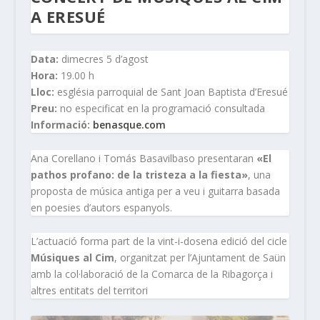
A ERESUÉ
Data:
dimecres 5 d’agost
Hora:
19.00 h
Lloc:
església parroquial de Sant Joan Baptista d’Eresué
Preu:
no especificat en la programació consultada
Informació:
benasque.com
Ana Corellano i Tomás Basavilbaso presentaran
«El
pathos profano: de la tristeza a la fiesta»
, una
proposta de música antiga per a veu i guitarra basada
en poesies d’autors espanyols.
L’actuació forma part de la vint-i-dosena edició del cicle
Músiques al Cim
, organitzat per l’Ajuntament de Saün
amb la col·laboració de la Comarca de la Ribagorça i
altres entitats del territori