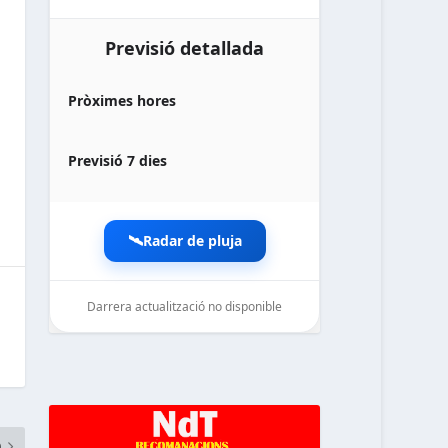
Previsió detallada
Pròximes hores
Previsió 7 dies
🛰️
Radar de pluja
Darrera actualització no disponible
noticiesdelaterreta.com
O