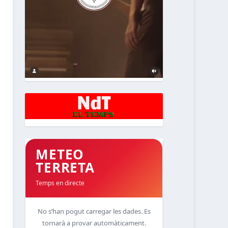
METEO
TERRETA
Temps en directe
No s’han pogut carregar les dades. Es
tornarà a provar automàticament.