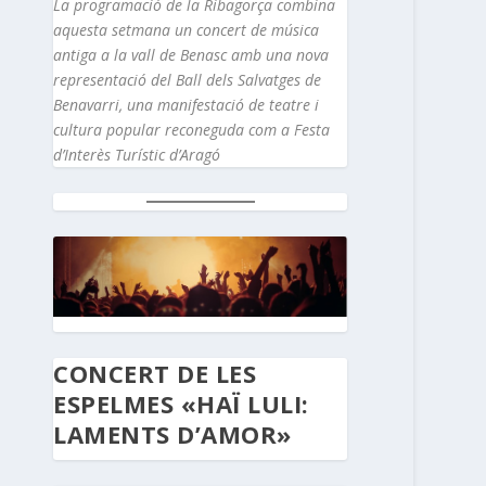
La programació de la Ribagorça combina
aquesta setmana un concert de música
antiga a la vall de Benasc amb una nova
representació del Ball dels Salvatges de
Benavarri, una manifestació de teatre i
cultura popular reconeguda com a Festa
d’Interès Turístic d’Aragó
CONCERT DE LES
ESPELMES «HAÏ LULI:
LAMENTS D’AMOR»