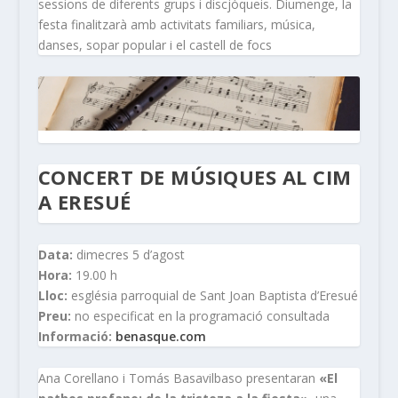
sessions de diferents grups i discjòqueis. Diumenge, la
festa finalitzarà amb activitats familiars, música,
danses, sopar popular i el castell de focs
CONCERT DE MÚSIQUES AL CIM
A ERESUÉ
Data:
dimecres 5 d’agost
Hora:
19.00 h
Lloc:
església parroquial de Sant Joan Baptista d’Eresué
Preu:
no especificat en la programació consultada
Informació:
benasque.com
Ana Corellano i Tomás Basavilbaso presentaran
«El