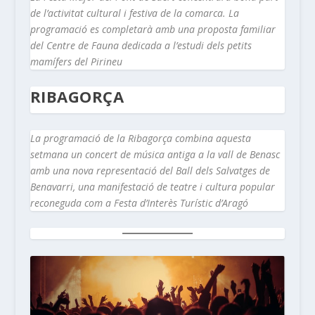
de l’activitat cultural i festiva de la comarca. La
programació es completarà amb una proposta familiar
del Centre de Fauna dedicada a l’estudi dels petits
mamífers del Pirineu
RIBAGORÇA
La programació de la Ribagorça combina aquesta
setmana un concert de música antiga a la vall de Benasc
amb una nova representació del Ball dels Salvatges de
Benavarri, una manifestació de teatre i cultura popular
reconeguda com a Festa d’Interès Turístic d’Aragó