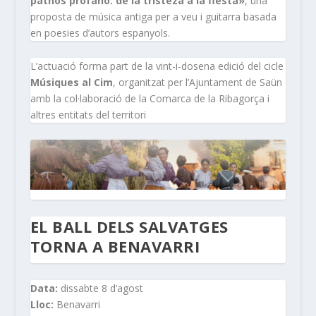
pathos profano: de la tristeza a la fiesta»
, una
proposta de música antiga per a veu i guitarra basada
en poesies d’autors espanyols.
L’actuació forma part de la vint-i-dosena edició del cicle
Músiques al Cim
, organitzat per l’Ajuntament de Saün
amb la col·laboració de la Comarca de la Ribagorça i
altres entitats del territori
EL BALL DELS SALVATGES
TORNA A BENAVARRI
Data:
dissabte 8 d’agost
Lloc:
Benavarri