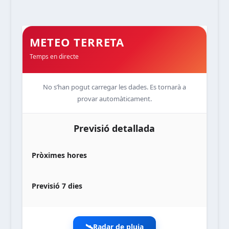
METEO TERRETA
Temps en directe
No s’han pogut carregar les dades. Es tornarà a
provar automàticament.
Previsió detallada
Pròximes hores
Previsió 7 dies
🛰️
Radar de pluja