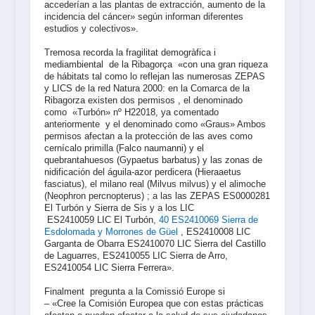
accederían a las plantas de extracción, aumento de la
incidencia del cáncer» según informan diferentes
estudios y colectivos».
Tremosa recorda la fragilitat demogràfica i
mediambiental de la Ribagorça «con una gran riqueza
de hábitats tal como lo reflejan las numerosas ZEPAS
y LICS de la red Natura 2000: en la Comarca de la
Ribagorza existen dos permisos , el denominado
como «Turbón» nº H22018, ya comentado
anteriormente y el denominado como «Graus» Ambos
permisos afectan a la protección de las aves como
cernícalo primilla (
Falco naumanni
) y el
quebrantahuesos (
Gypaetus barbatus
) y las zonas de
nidificación del águila-azor perdicera (
Hieraaetus
fasciatus
), el milano real (
Milvus milvus
) y el alimoche
(
Neophron percnopterus
) ; a las las ZEPAS ES0000281
El Turbón y Sierra de Sis y a los LIC
ES2410059 LIC El Turbón,
40 ES2410069 Sierra de
Esdolomada y Morrones de Güel
,
ES2410008 LIC
Garganta de Obarra ES2410070 LIC Sierra del Castillo
de Laguarres, ES2410055 LIC Sierra de Arro,
ES2410054 LIC Sierra Ferrera».
Finalment pregunta a la Comissió Europe si
– «Cree la Comisión Europea que con estas prácticas