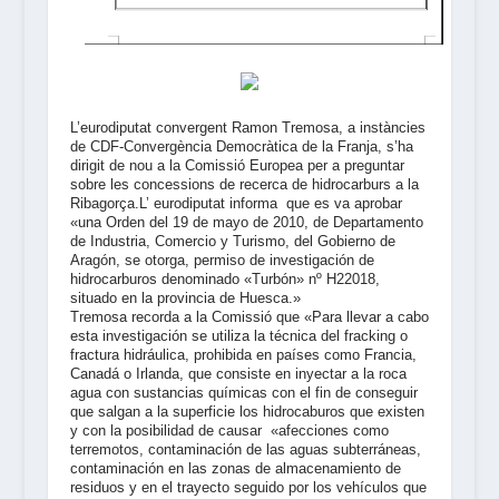
L’eurodiputat convergent Ramon Tremosa, a instàncies
de CDF-Convergència Democràtica de la Franja, s’ha
dirigit de nou a la Comissió Europea per a preguntar
sobre les concessions de recerca de hidrocarburs a la
Ribagorça.L’ eurodiputat informa que es va aprobar
«una Orden del 19 de mayo de 2010, de Departamento
de Industria, Comercio y Turismo, del Gobierno de
Aragón, se otorga, permiso de investigación de
hidrocarburos denominado «Turbón» nº H22018,
situado en la provincia de Huesca.»
Tremosa recorda a la Comissió que «Para llevar a cabo
esta investigación se utiliza la técnica del fracking o
fractura hidráulica, prohibida en países como Francia,
Canadá o Irlanda, que consiste en inyectar a la roca
agua con sustancias químicas con el fin de conseguir
que salgan a la superficie los hidrocaburos que existen
y con la posibilidad de causar «afecciones como
terremotos, contaminación de las aguas subterráneas,
contaminación en las zonas de almacenamiento de
residuos y en el trayecto seguido por los vehículos que