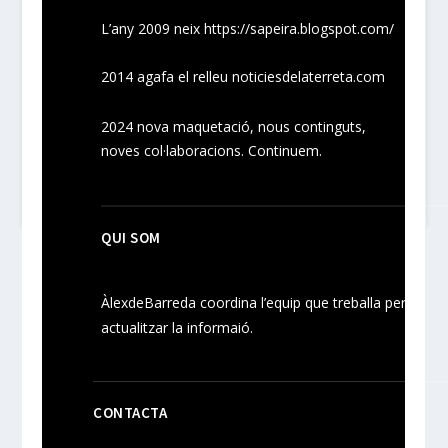
L’any 2009 neix
https://sapeira.blogspot.com/
2014 agafa el relleu noticiesdelaterreta.com
2024
nova maquetació, nous
continguts
,
noves
col·laboracions
. Continuem.
QUI SOM
ÀlexdeBarreda coordina l’equip que treballa per
actualitzar la informaió.
CONTACTA