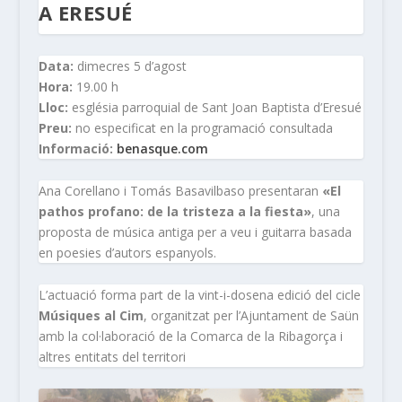
A ERESUÉ
Data:
dimecres 5 d’agost
Hora:
19.00 h
Lloc:
església parroquial de Sant Joan Baptista d’Eresué
Preu:
no especificat en la programació consultada
Informació:
benasque.com
Ana Corellano i Tomás Basavilbaso presentaran
«El
pathos profano: de la tristeza a la fiesta»
, una
proposta de música antiga per a veu i guitarra basada
en poesies d’autors espanyols.
L’actuació forma part de la vint-i-dosena edició del cicle
Músiques al Cim
, organitzat per l’Ajuntament de Saün
amb la col·laboració de la Comarca de la Ribagorça i
altres entitats del territori