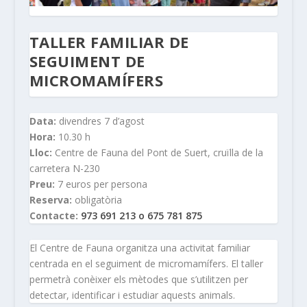
TALLER FAMILIAR DE
SEGUIMENT DE
MICROMAMÍFERS
Data:
divendres 7 d’agost
Hora:
10.30 h
Lloc:
Centre de Fauna del Pont de Suert, cruïlla de la
carretera N-230
Preu:
7 euros per persona
Reserva:
obligatòria
Contacte:
973 691 213 o 675 781 875
El Centre de Fauna organitza una activitat familiar
centrada en el seguiment de micromamífers. El taller
permetrà conèixer els mètodes que s’utilitzen per
detectar, identificar i estudiar aquests animals.