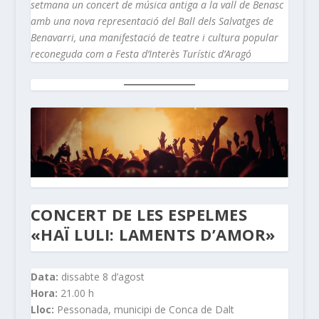
setmana un concert de música antiga a la vall de Benasc
amb una nova representació del Ball dels Salvatges de
Benavarri, una manifestació de teatre i cultura popular
reconeguda com a Festa d’Interès Turístic d’Aragó
CONCERT DE LES ESPELMES
«HAÏ LULI: LAMENTS D’AMOR»
Data:
dissabte 8 d’agost
Hora:
21.00 h
Lloc:
Pessonada, municipi de Conca de Dalt