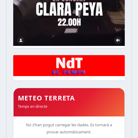
METEO TERRETA
Temps en directe
No s’han pogut carregar les dades. Es tornarà a
provar automàticament.