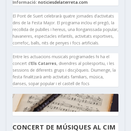
Informació:
noticiesdelaterreta.com
El Pont de Suert celebrarà quatre jornades d’activitats
dins de la Festa Major. El programa inclou el pregó, la
recollida de pubilles i hereus, una llonganissada popular,
havaneres, espectacles infantils, activitats esportives,
correfoc, balls, nits de penyes i focs artificials.
Entre les actuacions musicals programades hi ha el
concert d’
Els Catarres
, divendres al poliesportiu, i les
sessions de diferents grups i discjòqueis. Diumenge, la
festa finalitzarà amb activitats familiars, música,
danses, sopar popular i el castell de focs
CONCERT DE MÚSIQUES AL CIM