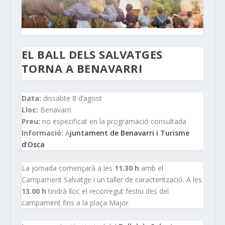
EL BALL DELS SALVATGES
TORNA A BENAVARRI
Data:
dissabte 8 d’agost
Lloc:
Benavarri
Preu:
no especificat en la programació consultada
Informació:
A
juntament de Benavarri i Turisme
d’Osca
La jornada començarà a les
11.30 h
amb el
Campament Salvatge i un taller de caracterització. A les
13.00 h
tindrà lloc el recorregut festiu des del
campament fins a la plaça Major.