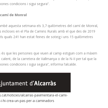
 bones condicions i sigui segura”.
 camí de Monral
també aquesta setmana els 3,7 quilòmetres del camí de Monral,
es incloses en el Pla de Camins Rurals amb el que des de 2019
s quals 241 han estat feines de soteig i uns 15 quilòmetres
ns és que les persones que viuen al camp estiguin com a màxim
calent, de la carretera de Vallmanya o de la N-II per tal que la
 bones condicions i sigui segura”, informa l’alcalde.
s.cat/noticies/alcarras-pavimentara-el-cami-
r-i-hi-crea-un-pas-per-a-caminadors