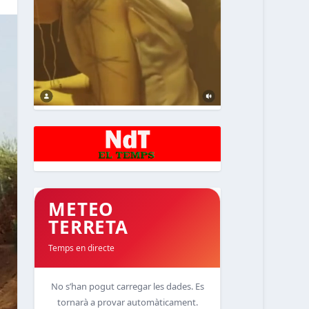
METEO
TERRETA
Temps en directe
No s’han pogut carregar les dades. Es
tornarà a provar automàticament.