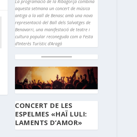
La programació de la Ribagorça combina
aquesta setmana un concert de música
antiga a la vall de Benasc amb una nova
representació del Ball dels Salvatges de
Benavarri, una manifestació de teatre i
cultura popular reconeguda com a Festa
d’Interès Turístic d’Aragó
a
CONCERT DE LES
ESPELMES «HAÏ LULI:
LAMENTS D’AMOR»