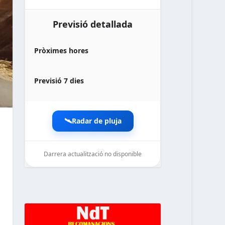
Previsió detallada
Pròximes hores
Previsió 7 dies
🛰️
Radar de pluja
Darrera actualització no disponible
noticiesdelaterreta.com