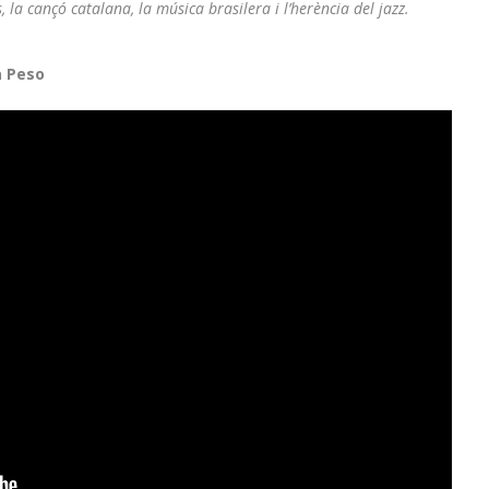
 la cançó catalana, la música brasilera i l’herència del jazz.
a Peso