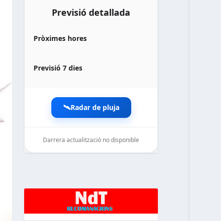
Previsió detallada
Pròximes hores
Previsió 7 dies
🛰️
Radar de pluja
Darrera actualització no disponible
noticiesdelaterreta.com