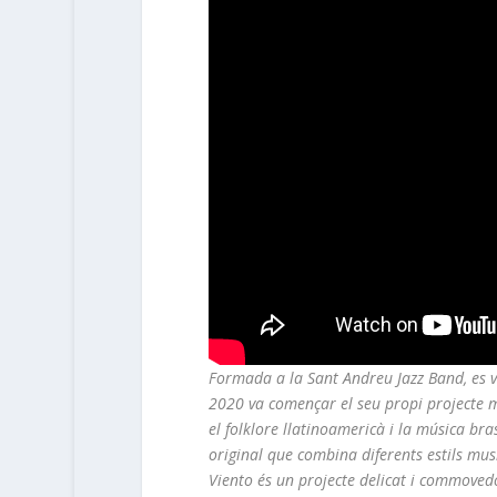
Formada a la Sant Andreu Jazz Band, es va
2020 va començar el seu propi projecte mu
el folklore llatinoamericà i la música bra
original que combina diferents estils mus
Viento és un projecte delicat i commovedo