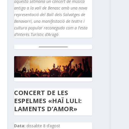
aquesta setmana un concert de música
antiga a la vall de Benasc amb una nova
representació del Ball dels Salvatges de
Benavarri, una manifestació de teatre i
cultura popular reconeguda com a Festa
d’Interès Turístic d’Aragó
CONCERT DE LES
ESPELMES «HAÏ LULI:
LAMENTS D’AMOR»
Data:
dissabte 8 d’agost