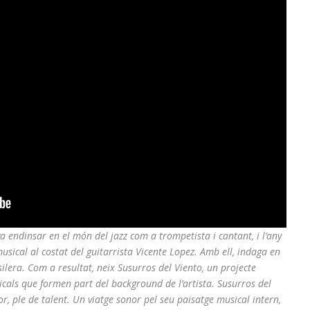
 endinsar en el món del jazz com a trompetista i cantant, i l’any
sical al costat del guitarrista Vicente Lopez. Amb ell, indaga en
silera. Com a resultat, neix Susurros del Viento, un projecte
icals que formen part del background de l’artista. Susurros del
r, ple de talent. Un viatge sonor pel seu paisatge musical intern,