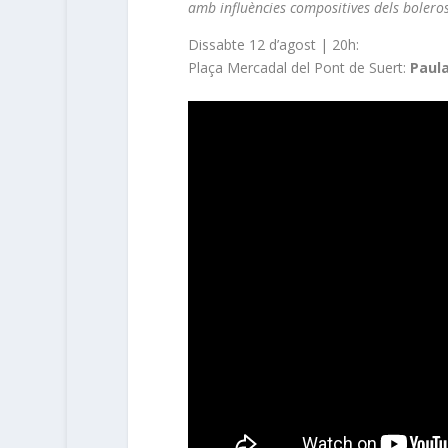
amb influències compositives dels boleros,
Dissabte 12 d’agost | 20h:
Plaça Mercadal del Pont de Suert:
Paul