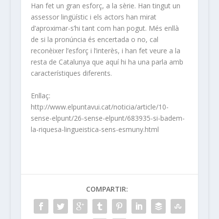
Han fet un gran esforç, a la sèrie. Han tingut un
assessor lingüístic i els actors han mirat
d’aproximar-s’hi tant com han pogut. Més enllà
de si la pronúncia és encertada o no, cal
reconèixer l’esforç i l’interès, i han fet veure a la
resta de Catalunya que aquí hi ha una parla amb
característiques diferents.
Enllaç:
http://www.elpuntavui.cat/noticia/article/10-
sense-elpunt/26-sense-elpunt/683935-si-badem-
la-riquesa-lingueistica-sens-esmuny.html
COMPARTIR: