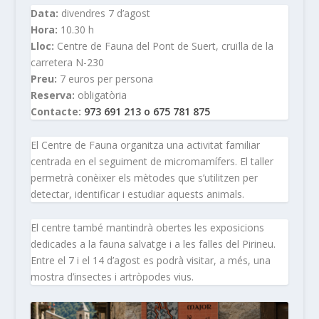
Data:
divendres 7 d’agost
Hora:
10.30 h
Lloc:
Centre de Fauna del Pont de Suert, cruïlla de la
carretera N-230
Preu:
7 euros per persona
Reserva:
obligatòria
Contacte:
973 691 213 o 675 781 875
El Centre de Fauna organitza una activitat familiar
centrada en el seguiment de micromamífers. El taller
permetrà conèixer els mètodes que s’utilitzen per
detectar, identificar i estudiar aquests animals.
El centre també mantindrà obertes les exposicions
dedicades a la fauna salvatge i a les falles del Pirineu.
Entre el 7 i el 14 d’agost es podrà visitar, a més, una
mostra d’insectes i artròpodes vius.