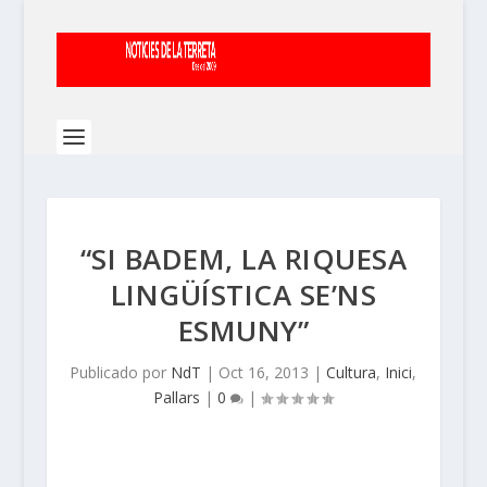
“SI BADEM, LA RIQUESA
LINGÜÍSTICA SE’NS
ESMUNY”
Publicado por
NdT
|
Oct 16, 2013
|
Cultura
,
Inici
,
Pallars
|
0
|