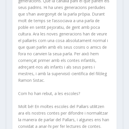
generacions. Que la canalla parli el que parlen els
seus padrins. Hi ha unes generacions perdudes
que s’han avergonyit de la parla pròpia. Durant
molt de temps se l’associava a una parla de
poble en sentit pejoratiu, de gent amb poca
cultura. Ara les noves generacions han de veure
el pallarès com una cosa absolutament normal i
que quan parlin amb els seus cosins o amics de
fora no canvien la seua parla. Per això hem
començat primer amb els contes infantils,
adreçant-nos als infants i als seus pares i
mestres, i amb la supervisió científica del filòleg
Ramon Sistac.
Com ho han rebut, a les escoles?
Molt bé! En moltes escoles del Pallars utilitzen
ara els nostres contes per difondre i normalitzar
la manera de parlar del Pallars, i algunes ens han
convidat a anar-hi per fer lectures de contes.