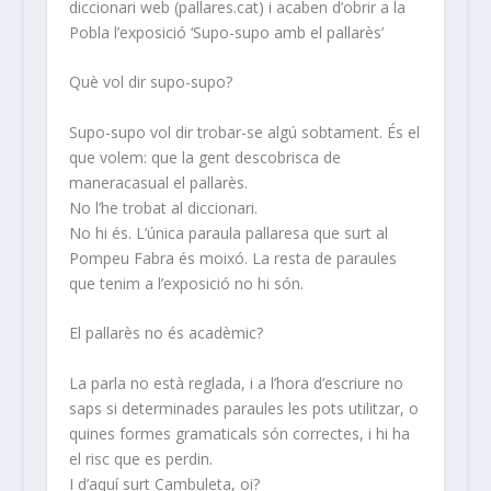
diccionari web (pallares.cat) i acaben d’obrir a la
Pobla l’exposició ‘Supo-supo amb el pallarès’
Què vol dir supo-supo?
Supo-supo vol dir trobar-se algú sobtament. És el
que volem: que la gent descobrisca de
maneracasual el pallarès.
No l’he trobat al diccionari.
No hi és. L’única paraula pallaresa que surt al
Pompeu Fabra és moixó. La resta de paraules
que tenim a l’exposició no hi són.
El pallarès no és acadèmic?
La parla no està reglada, i a l’hora d’escriure no
saps si determinades paraules les pots utilitzar, o
quines formes gramaticals són correctes, i hi ha
el risc que es perdin.
I d’aquí surt Cambuleta, oi?