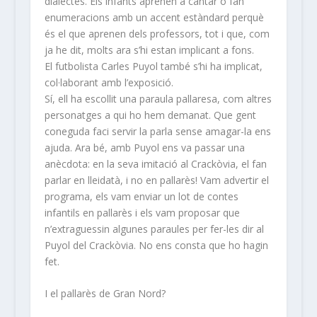
dialectes. Els infants aprenen a cantar o fan
enumeracions amb un accent estàndard perquè
és el que aprenen dels professors, tot i que, com
ja he dit, molts ara s’hi estan implicant a fons.
El futbolista Carles Puyol també s’hi ha implicat,
col·laborant amb l’exposició.
Sí, ell ha escollit una paraula pallaresa, com altres
personatges a qui ho hem demanat. Que gent
coneguda faci servir la parla sense amagar-la ens
ajuda. Ara bé, amb Puyol ens va passar una
anècdota: en la seva imitació al Crackòvia, el fan
parlar en lleidatà, i no en pallarès! Vam advertir el
programa, els vam enviar un lot de contes
infantils en pallarès i els vam proposar que
n’extraguessin algunes paraules per fer-les dir al
Puyol del Crackòvia. No ens consta que ho hagin
fet.
I el pallarès de Gran Nord?