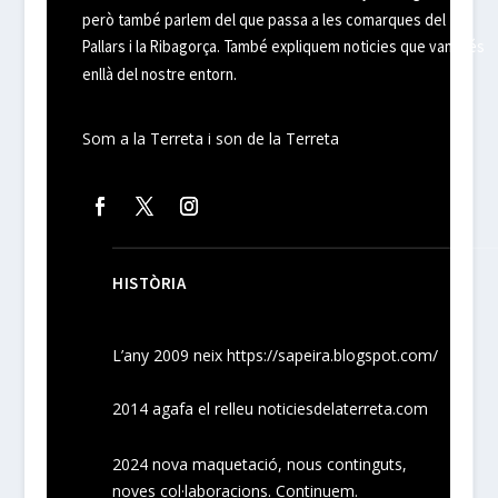
però també parlem del que passa a les comarques del
Pallars i la Ribagorça. També expliquem noticies que van més
enllà del nostre entorn.
Som a la Terreta i son de la Terreta
HISTÒRIA
L’any 2009 neix
https://sapeira.blogspot.com/
2014 agafa el relleu noticiesdelaterreta.com
2024
nova maquetació, nous
continguts
,
noves
col·laboracions
. Continuem.