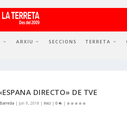
A
ARXIU
SECCIONS
TERRETA
 «ESPANA DIRECTO» DE TVE
 Barreda
|
Jun 9, 2018
|
Inici
|
0
|