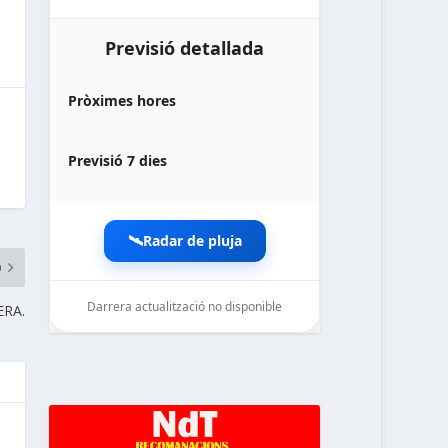
Previsió detallada
Pròximes hores
Previsió 7 dies
🛰️
Radar de pluja
O
Darrera actualització no disponible
ERA.
noticiesdelaterreta.com