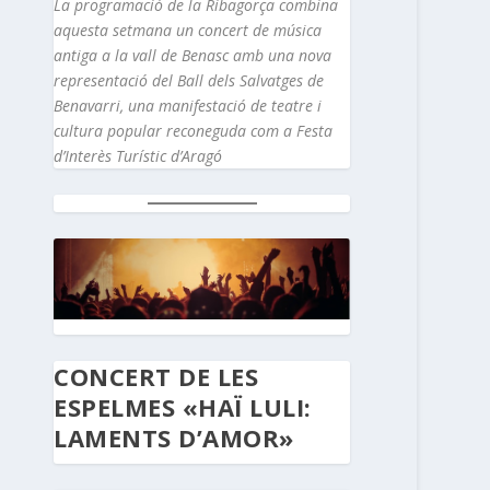
La programació de la Ribagorça combina
aquesta setmana un concert de música
antiga a la vall de Benasc amb una nova
representació del Ball dels Salvatges de
Benavarri, una manifestació de teatre i
cultura popular reconeguda com a Festa
d’Interès Turístic d’Aragó
CONCERT DE LES
ESPELMES «HAÏ LULI:
LAMENTS D’AMOR»