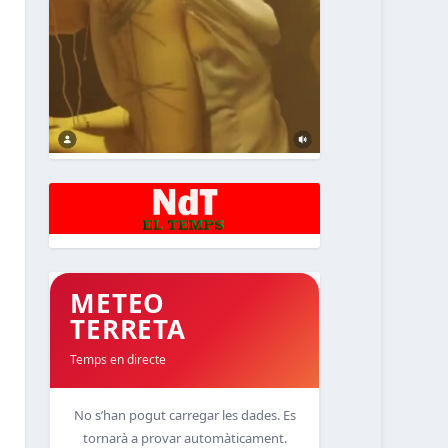
METEO
TERRETA
Temps en directe
No s’han pogut carregar les dades. Es
tornarà a provar automàticament.