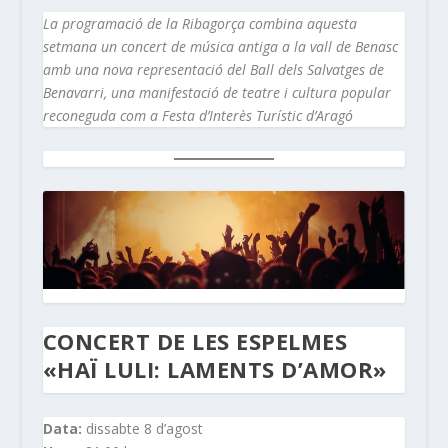
La programació de la Ribagorça combina aquesta
setmana un concert de música antiga a la vall de Benasc
amb una nova representació del Ball dels Salvatges de
Benavarri, una manifestació de teatre i cultura popular
reconeguda com a Festa d’Interès Turístic d’Aragó
CONCERT DE LES ESPELMES
«HAÏ LULI: LAMENTS D’AMOR»
Data:
dissabte 8 d’agost