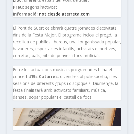
Lloc:
diferents espais del Pont de Suert
Preu:
segons l’activitat
Informació:
noticiesdelaterreta.com
El Pont de Suert celebrarà quatre jornades d’activitats
dins de la Festa Major. El programa inclou el pregó, la
recollida de pubilles i hereus, una llonganissada popular,
havaneres, espectacles infantils, activitats esportives,
correfoc, balls, nits de penyes i focs artificials.
Entre les actuacions musicals programades hi ha el
concert d’
Els Catarres
, divendres al poliesportiu, i les
sessions de diferents grups i discjòqueis. Diumenge, la
festa finalitzarà amb activitats familiars, música,
danses, sopar popular i el castell de focs