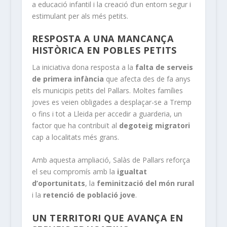
a educació infantil i la creació d’un entorn segur i
estimulant per als més petits.
RESPOSTA A UNA MANCANÇA
HISTÒRICA EN POBLES PETITS
La iniciativa dona resposta a la
falta de serveis
de primera infància
que afecta des de fa anys
els municipis petits del Pallars. Moltes famílies
joves es veien obligades a desplaçar-se a Tremp
o fins i tot a Lleida per accedir a guarderia, un
factor que ha contribuït al
degoteig migratori
cap a localitats més grans.
Amb aquesta ampliació, Salàs de Pallars reforça
el seu compromís amb la
igualtat
d’oportunitats
, la
feminització del món rural
i la
retenció de població jove
.
UN TERRITORI QUE AVANÇA EN