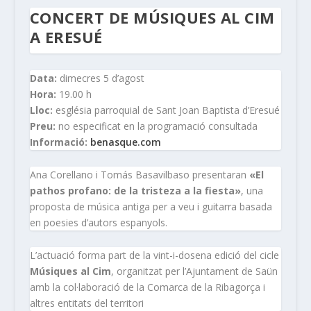
CONCERT DE MÚSIQUES AL CIM
A ERESUÉ
Data:
dimecres 5 d’agost
Hora:
19.00 h
Lloc:
església parroquial de Sant Joan Baptista d’Eresué
Preu:
no especificat en la programació consultada
Informació:
benasque.com
Ana Corellano i Tomás Basavilbaso presentaran
«El
pathos profano: de la tristeza a la fiesta»
, una
proposta de música antiga per a veu i guitarra basada
en poesies d’autors espanyols.
L’actuació forma part de la vint-i-dosena edició del cicle
Músiques al Cim
, organitzat per l’Ajuntament de Saün
amb la col·laboració de la Comarca de la Ribagorça i
altres entitats del territori