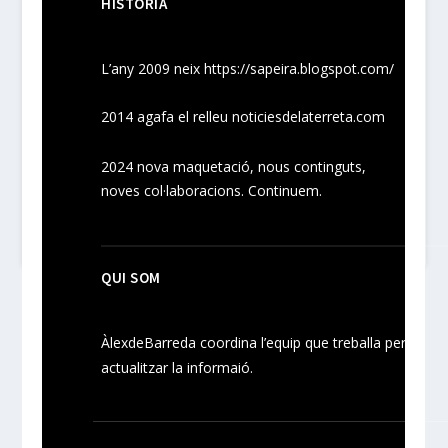
HISTÒRIA
L’any 2009 neix
https://sapeira.blogspot.com/
2014 agafa el relleu noticiesdelaterreta.com
2024
nova maquetació, nous
continguts
,
noves
col·laboracions
. Continuem.
QUI SOM
ÀlexdeBarreda coordina l’equip que treballa per
actualitzar la informaió.