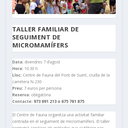
TALLER FAMILIAR DE
SEGUIMENT DE
MICROMAMÍFERS
Data:
divendres 7 d’agost
Hora:
10.30 h
Lloc:
Centre de Fauna del Pont de Suert, cruïlla de la
carretera N-230
Preu:
7 euros per persona
Reserva:
obligatòria
Contacte:
973 691 213 o 675 781 875
El Centre de Fauna organitza una activitat familiar
centrada en el seguiment de micromamífers. El taller
permetrà conèixer els mètodes que s’utilitzen per