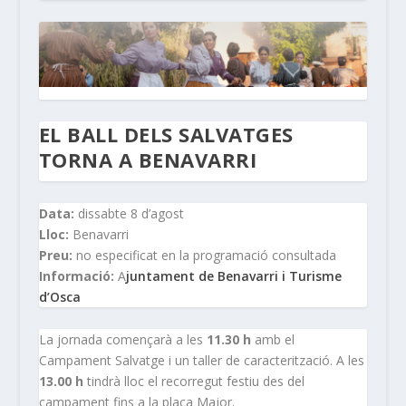
EL BALL DELS SALVATGES
TORNA A BENAVARRI
Data:
dissabte 8 d’agost
Lloc:
Benavarri
Preu:
no especificat en la programació consultada
Informació:
A
juntament de Benavarri i Turisme
d’Osca
La jornada començarà a les
11.30 h
amb el
Campament Salvatge i un taller de caracterització. A les
13.00 h
tindrà lloc el recorregut festiu des del
campament fins a la plaça Major.