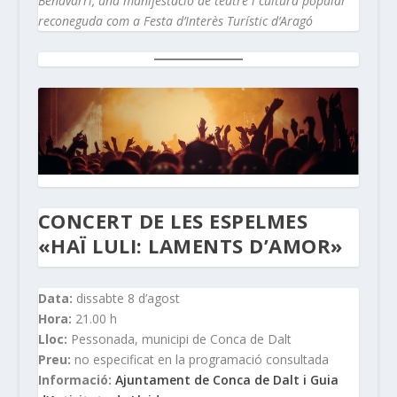
Benavarri, una manifestació de teatre i cultura popular
reconeguda com a Festa d’Interès Turístic d’Aragó
CONCERT DE LES ESPELMES
«HAÏ LULI: LAMENTS D’AMOR»
Data:
dissabte 8 d’agost
Hora:
21.00 h
Lloc:
Pessonada, municipi de Conca de Dalt
Preu:
no especificat en la programació consultada
Informació:
Ajuntament de Conca de Dalt i Guia