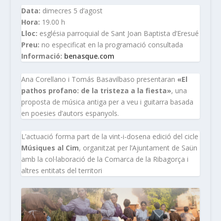
Data:
dimecres 5 d’agost
Hora:
19.00 h
Lloc:
església parroquial de Sant Joan Baptista d’Eresué
Preu:
no especificat en la programació consultada
Informació:
benasque.com
Ana Corellano i Tomás Basavilbaso presentaran
«El
pathos profano: de la tristeza a la fiesta»
, una
proposta de música antiga per a veu i guitarra basada
en poesies d’autors espanyols.
L’actuació forma part de la vint-i-dosena edició del cicle
Músiques al Cim
, organitzat per l’Ajuntament de Saün
amb la col·laboració de la Comarca de la Ribagorça i
altres entitats del territori