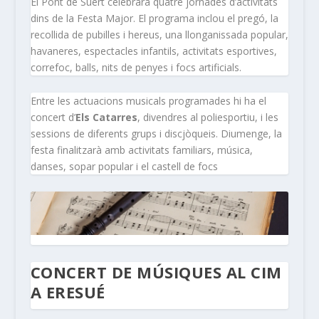
El Pont de Suert celebrarà quatre jornades d’activitats
dins de la Festa Major. El programa inclou el pregó, la
recollida de pubilles i hereus, una llonganissada popular,
havaneres, espectacles infantils, activitats esportives,
correfoc, balls, nits de penyes i focs artificials.
Entre les actuacions musicals programades hi ha el
concert d’
Els Catarres
, divendres al poliesportiu, i les
sessions de diferents grups i discjòqueis. Diumenge, la
festa finalitzarà amb activitats familiars, música,
danses, sopar popular i el castell de focs
CONCERT DE MÚSIQUES AL CIM
A ERESUÉ