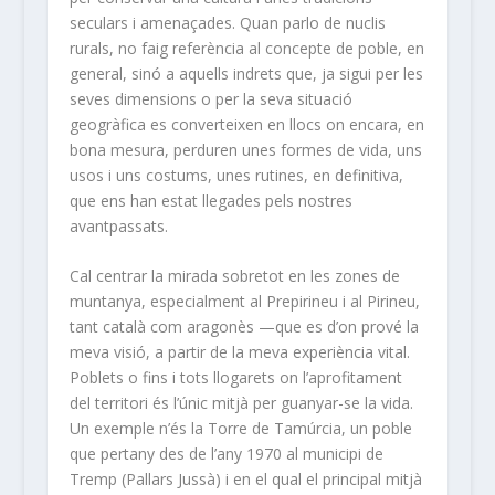
seculars i amenaçades. Quan parlo de nuclis
rurals, no faig referència al concepte de poble, en
general, sinó a aquells indrets que, ja sigui per les
seves dimensions o per la seva situació
geogràfica es converteixen en llocs on encara, en
bona mesura, perduren unes formes de vida, uns
usos i uns costums, unes rutines, en definitiva,
que ens han estat llegades pels nostres
avantpassats.
Cal centrar la mirada sobretot en les zones de
muntanya, especialment al Prepirineu i al Pirineu,
tant català com aragonès —que es d’on prové la
meva visió, a partir de la meva experiència vital.
Poblets o fins i tots llogarets on l’aprofitament
del territori és l’únic mitjà per guanyar-se la vida.
Un exemple n’és la Torre de Tamúrcia, un poble
que pertany des de l’any 1970 al municipi de
Tremp (Pallars Jussà) i en el qual el principal mitjà