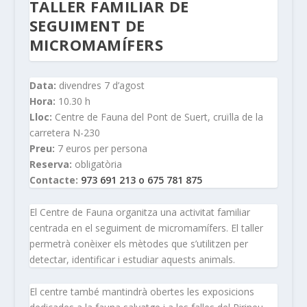
TALLER FAMILIAR DE
SEGUIMENT DE
MICROMAMÍFERS
Data:
divendres 7 d’agost
Hora:
10.30 h
Lloc:
Centre de Fauna del Pont de Suert, cruïlla de la
carretera N-230
Preu:
7 euros per persona
Reserva:
obligatòria
Contacte:
973 691 213 o 675 781 875
El Centre de Fauna organitza una activitat familiar
centrada en el seguiment de micromamífers. El taller
permetrà conèixer els mètodes que s’utilitzen per
detectar, identificar i estudiar aquests animals.
El centre també mantindrà obertes les exposicions