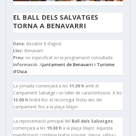
EL BALL DELS SALVATGES
TORNA A BENAVARRI
Data:
dissabte 8 d’agost
Lloc:
Benavarri
Preu:
no especificat en la programació consultada
Informació:
A
juntament de Benavarri i Turisme
d’Osca
La jornada començarà a les
11.30 h
amb el
Campament Salvatge i un taller de caracterització. A les
13.00 h
tindrà lloc el recorregut festiu des del
campament fins a la plaça Major.
La representació principal del
Ball dels Salvatges
començarà a les
19.30 h
a la plaça Major. Aquesta
manifestació combina teatre popular, dansa, sàtira i