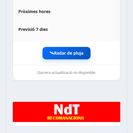
Pròximes hores
Previsió 7 dies
🛰️
Radar de pluja
Darrera actualització no disponible
noticiesdelaterreta.com