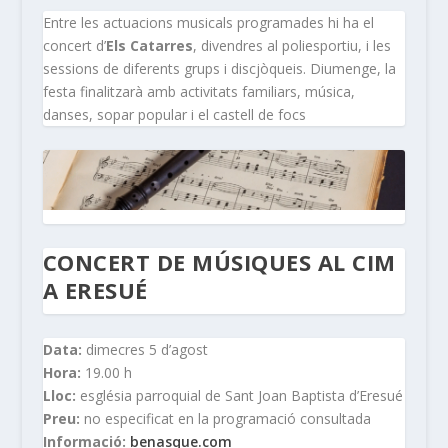
Entre les actuacions musicals programades hi ha el
concert d’
Els Catarres
, divendres al poliesportiu, i les
sessions de diferents grups i discjòqueis. Diumenge, la
festa finalitzarà amb activitats familiars, música,
danses, sopar popular i el castell de focs
CONCERT DE MÚSIQUES AL CIM
A ERESUÉ
Data:
dimecres 5 d’agost
Hora:
19.00 h
Lloc:
església parroquial de Sant Joan Baptista d’Eresué
Preu:
no especificat en la programació consultada
Informació:
benasque.com