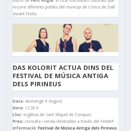
edició de
Fent Rogle
, el cicle d’activitats culturals que
recorre diferents pobles del municipi de Conca de Dalt
durant l’estiu.
DAS KOLORIT ACTUA DINS DEL
FESTIVAL DE MÚSICA ANTIGA
DELS PIRINEUS
Data:
diumenge 9 d’agost
Hora:
12.30 h
Lloc:
església de Sant Miquel de Conques
Preu:
consulta i venda d’entrades a través del FeMAP
Informació:
Festival de Música Antiga dels Pirineus