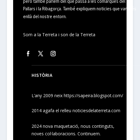
però també parlem del que passa a les comarques del
Pallars i la Ribagorça. També expliquem noticies que van més
enllà del nostre entorn.
Som a la Terreta i son de la Terreta
HISTÒRIA
L’any 2009 neix
https://sapeira.blogspot.com/
2014 agafa el relleu noticiesdelaterreta.com
2024
nova maquetació, nous
continguts
,
noves
col·laboracions
. Continuem.