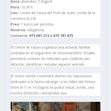
Data:
divendres 7 d’agost
Hora:
10.30 h
Lloc:
Centre de Fauna del Pont de Suert, cruïlla de la
carretera N-230
Preu:
7 euros per persona
Reserva:
obligatòria
Contacte:
973 691 213 o 675 781 875
El Centre de Fauna organitza una activitat familiar
centrada en el seguiment de micromamífers. El taller
permetrà conèixer els mètodes que s’utilitzen per
detectar, identificar i estudiar aquests animals.
El centre també mantindrà obertes les exposicions
dedicades a la fauna salvatge i a les falles del Pirineu.
Entre el 7 i el 14 d’agost es podrà visitar, a més, una
mostra d’insectes i artròpodes vius.