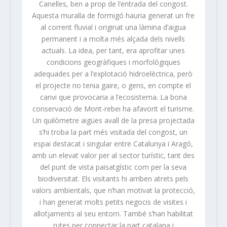
Canelles, ben a prop de l’entrada del congost.
Aquesta muralla de formigó hauria generat un fre
al corrent fluvial i originat una làmina d’aigua
permanent i a molta més alçada dels nivells
actuals. La idea, per tant, era aprofitar unes
condicions geogràfiques i morfològiques
adequades per a l’explotació hidroelèctrica, però
el projecte no tenia gaire, o gens, en compte el
canvi que provocaria a l’ecosistema. La bona
conservació de Mont-rebei ha afavorit el turisme.
Un quilòmetre aigües avall de la presa projectada
s’hi troba la part més visitada del congost, un
espai destacat i singular entre Catalunya i Aragó,
amb un elevat valor per al sector turístic, tant des
del punt de vista paisatgístic com per la seva
biodiversitat. Els visitants hi arriben atrets pels
valors ambientals, que n’han motivat la protecció,
i han generat molts petits negocis de visites i
allotjaments al seu entorn. També s’han habilitat
rutes per connectar la part catalana i