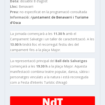
Data:
dissabte 8 d’agost
Lloc:
Benavarri
Preu:
no especificat en la programació consultada
Informació:
A
juntament de Benavarri i Turisme
d’Osca
La jornada començarà a les
11.30 h
amb el
Campament Salvatge i un taller de caracterització. A les
13.00 h
tindrà lloc el recorregut festiu des del
campament fins a la plaça Major.
La representació principal del
Ball dels Salvatges
començarà a les
19.30 h
a la plaça Major. Aquesta
manifestació combina teatre popular, dansa, sàtira i
personatges vinculats a la natura i està reconeguda
com a Festa d’Interès Turístic d’Aragó