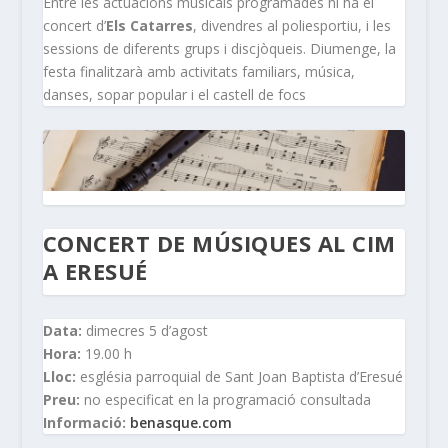
Entre les actuacions musicals programades hi ha el
concert d’
Els Catarres
, divendres al poliesportiu, i les
sessions de diferents grups i discjòqueis. Diumenge, la
festa finalitzarà amb activitats familiars, música,
danses, sopar popular i el castell de focs
CONCERT DE MÚSIQUES AL CIM
A ERESUÉ
Data:
dimecres 5 d’agost
Hora:
19.00 h
Lloc:
església parroquial de Sant Joan Baptista d’Eresué
Preu:
no especificat en la programació consultada
Informació:
benasque.com