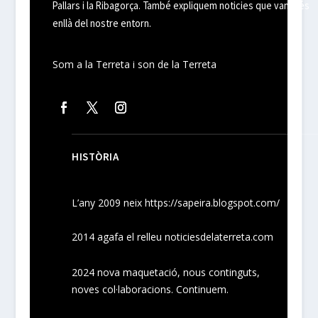
Pallars i la Ribagorça. També expliquem noticies que van més
enllà del nostre entorn.
Som a la Terreta i son de la Terreta
HISTÒRIA
L’any 2009 neix
https://sapeira.blogspot.com/
2014 agafa el relleu noticiesdelaterreta.com
2024
nova maquetació, nous
continguts
,
noves
col·laboracions
. Continuem.