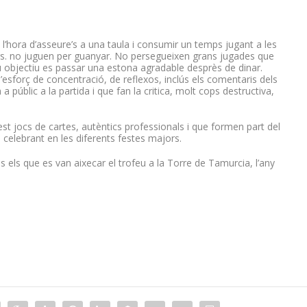
a l’hora d’asseure’s a una taula i consumir un temps jugant a les
rs. no juguen per guanyar. No persegueixen grans jugades que
 objectiu es passar una estona agradable desprès de dinar.
l’esforç de concentració, de reflexos, inclús els comentaris dels
 públic a la partida i que fan la critica, molt cops destructiva,
st jocs de cartes, autèntics professionals i que formen part del
 celebrant en les diferents festes majors.
ls els que es van aixecar el trofeu a la Torre de Tamurcia, l’any