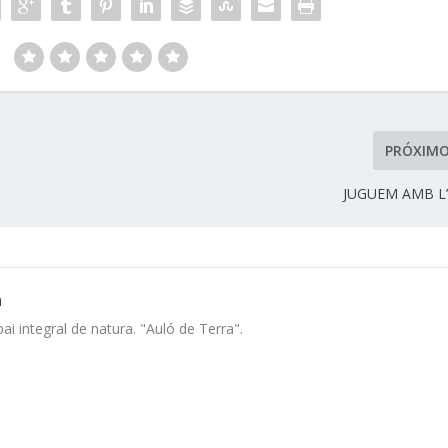
:
PRÓXIM
JUGUEM AMB L
a
i integral de natura. "Auló de Terra".