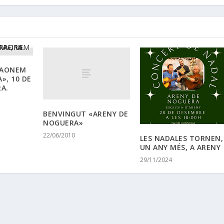
NRAONEM
», 10 DE
RA.
BENVINGUT «ARENY DE
NOGUERA»
22/06/2010
LES NADALES TORNEN,
UN ANY MÉS, A ARENY
29/11/2024