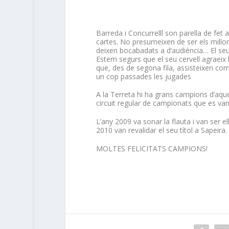
Barreda i
Concurrell
l son parella de fet 
cartes. No presumeixen de ser els millo
deixen bocabadats a d’audiència… El seu
Estem segurs que el seu cervell agraeix
que, des de segona fila, assisteixen com a
un cop passades les jugades
A la Terreta hi ha grans campions d’aque
circuit regular de campionats que es van
L’any 2009 va sonar la flauta i van ser el
2010 van revalidar el seu títol a Sapeira.
MOLTES FELICITATS CAMPIONS!