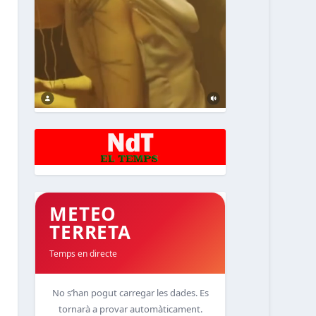
METEO
TERRETA
Temps en directe
No s’han pogut carregar les dades. Es
tornarà a provar automàticament.