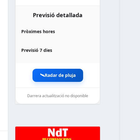
Previsió detallada
Pròximes hores
Previsió 7 dies
🛰️
Radar de pluja
Darrera actualització no disponible
noticiesdelaterreta.com