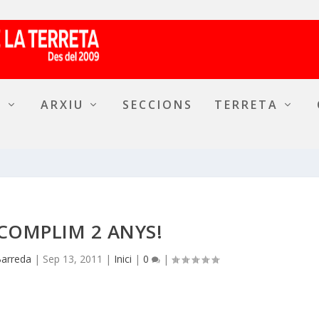
A
ARXIU
SECCIONS
TERRETA
 COMPLIM 2 ANYS!
Barreda
|
Sep 13, 2011
|
Inici
|
0
|