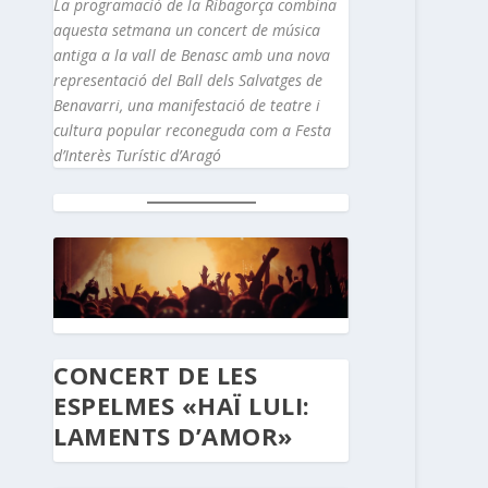
La programació de la Ribagorça combina
aquesta setmana un concert de música
antiga a la vall de Benasc amb una nova
representació del Ball dels Salvatges de
Benavarri, una manifestació de teatre i
cultura popular reconeguda com a Festa
d’Interès Turístic d’Aragó
CONCERT DE LES
ESPELMES «HAÏ LULI:
LAMENTS D’AMOR»