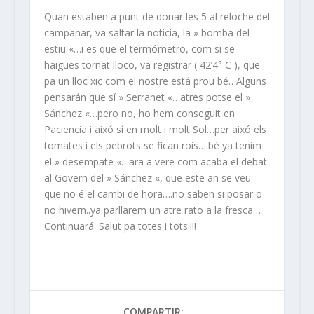
Quan estaben a punt de donar les 5 al reloche del
campanar, va saltar la noticia, la » bomba del
estiu «…i es que el termómetro, com si se
haigues tornat lloco, va registrar ( 42’4° C ), que
pa un lloc xic com el nostre está prou bé…Alguns
pensarán que sí » Serranet «…atres potse el »
Sánchez «…pero no, ho hem conseguit en
Paciencia i aixó sí en molt i molt Sol…per aixó els
tomates i els pebrots se fican rois….bé ya tenim
el » desempate «…ara a vere com acaba el debat
al Govern del » Sánchez «, que este an se veu
que no é el cambi de hora….no saben si posar o
no hivern..ya parllarem un atre rato a la fresca…
Continuará. Salut pa totes i tots.!!!
COMPARTIR: