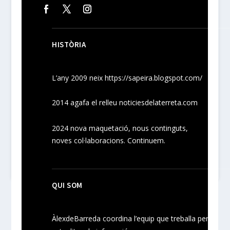
HISTÒRIA
L’any 2009 neix
https://sapeira.blogspot.com/
2014 agafa el relleu noticiesdelaterreta.com
2024
nova maquetació, nous
continguts
,
noves
col·laboracions
. Continuem.
QUI SOM
ÀlexdeBarreda coordina l’equip que treballa per