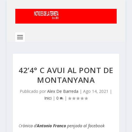
42’4° C AVUI AL PONT DE
MONTANYANA
Publicado por
Alex De Barreda
|
Ago 14, 2021
|
Inici
|
0
|
C
rònica d’
Antonio Franco
penjada al facebook