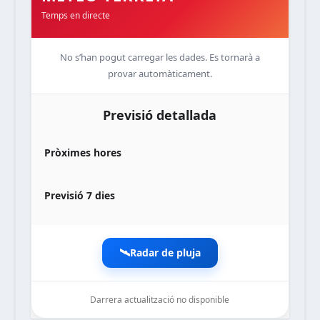
Temps en directe
No s’han pogut carregar les dades. Es tornarà a
provar automàticament.
Previsió detallada
Pròximes hores
Previsió 7 dies
🛰️
Radar de pluja
Darrera actualització no disponible