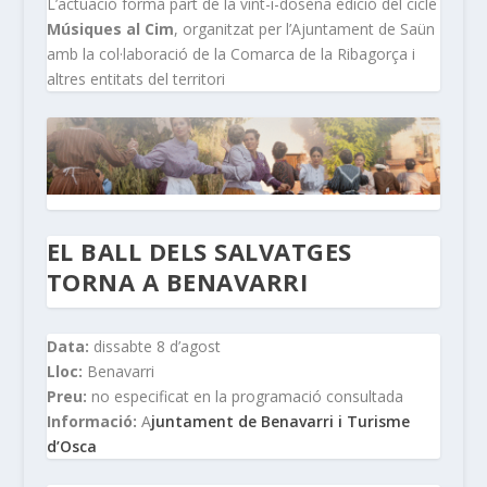
L’actuació forma part de la vint-i-dosena edició del cicle
Músiques al Cim
, organitzat per l’Ajuntament de Saün
amb la col·laboració de la Comarca de la Ribagorça i
altres entitats del territori
EL BALL DELS SALVATGES
TORNA A BENAVARRI
Data:
dissabte 8 d’agost
Lloc:
Benavarri
Preu:
no especificat en la programació consultada
Informació:
A
juntament de Benavarri i Turisme
d’Osca