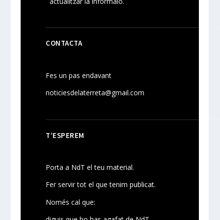
actualitzar la informaió.
CONTACTA
Fes un pas endavant
noticiesdelaterreta@gmail.com
T’ESPEREM
Porta a NdT el teu material.
Fer servir tot el que tenim publicat.
Només cal que:
diguis que ho has agafat de NdT