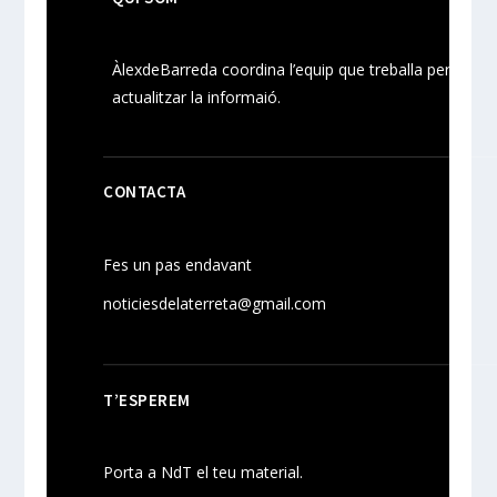
ÀlexdeBarreda coordina l’equip que treballa per
actualitzar la informaió.
CONTACTA
Fes un pas endavant
noticiesdelaterreta@gmail.com
T’ESPEREM
Porta a NdT el teu material.