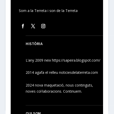
Som a la Terreta i son de la Terreta
HISTÒRIA
L’any 2009 neix
https://sapeira.blogspot.com/
2014 agafa el relleu noticiesdelaterreta.com
2024
nova maquetació, nous
continguts
,
noves
col·laboracions
. Continuem.
QUI SOM