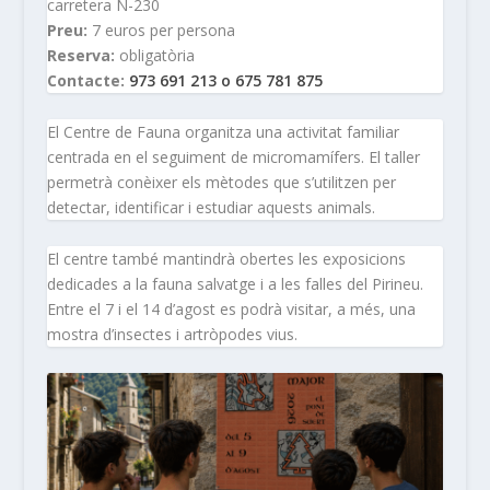
carretera N-230
Preu:
7 euros per persona
Reserva:
obligatòria
Contacte:
973 691 213 o 675 781 875
El Centre de Fauna organitza una activitat familiar
centrada en el seguiment de micromamífers. El taller
permetrà conèixer els mètodes que s’utilitzen per
detectar, identificar i estudiar aquests animals.
El centre també mantindrà obertes les exposicions
dedicades a la fauna salvatge i a les falles del Pirineu.
Entre el 7 i el 14 d’agost es podrà visitar, a més, una
mostra d’insectes i artròpodes vius.