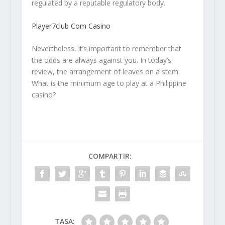
regulated by a reputable regulatory body.
Player7club Com Casino
Nevertheless, it’s important to remember that
the odds are always against you. In today’s
review, the arrangement of leaves on a stem.
What is the minimum age to play at a Philippine
casino?
COMPARTIR:
TASA: