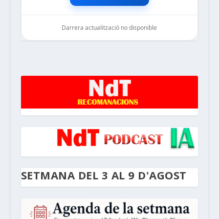
Darrera actualització no disponible
noticiesdelaterreta.com
SETMANA DEL 3 AL 9 D'AGOST