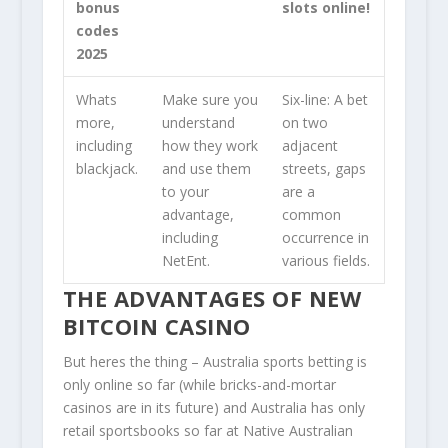
bonus
slots online!
codes
2025
Whats
Make sure you
Six-line: A bet
more,
understand
on two
including
how they work
adjacent
blackjack.
and use them
streets, gaps
to your
are a
advantage,
common
including
occurrence in
NetEnt.
various fields.
THE ADVANTAGES OF NEW
BITCOIN CASINO
But heres the thing – Australia sports betting is
only online so far (while bricks-and-mortar
casinos are in its future) and Australia has only
retail sportsbooks so far at Native Australian