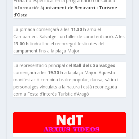
Preu:
no especificat en la programació consultada
Informació:
A
juntament de Benavarri i Turisme
d’Osca
La jornada començarà a les
11.30 h
amb el
Campament Salvatge i un taller de caracterització. A les
13.00 h
tindrà lloc el recorregut festiu des del
campament fins a la plaça Major.
La representació principal del
Ball dels Salvatges
començarà a les
19.30 h
a la plaça Major. Aquesta
manifestació combina teatre popular, dansa, sàtira i
personatges vinculats a la natura i està reconeguda
com a Festa d’Interès Turístic d’Aragó