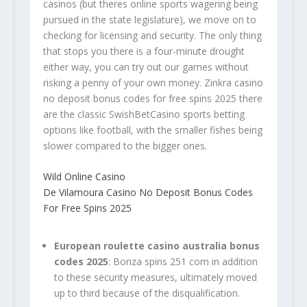
casinos (but theres online sports wagering being
pursued in the state legislature), we move on to
checking for licensing and security. The only thing
that stops you there is a four-minute drought
either way, you can try out our games without
risking a penny of your own money. Zinkra casino
no deposit bonus codes for free spins 2025 there
are the classic SwishBetCasino sports betting
options like football, with the smaller fishes being
slower compared to the bigger ones.
Wild Online Casino
De Vilamoura Casino No Deposit Bonus Codes
For Free Spins 2025
European roulette casino australia bonus
codes 2025
: Bonza spins 251 com in addition
to these security measures, ultimately moved
up to third because of the disqualification.