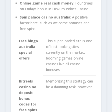
Online game real cash money
: Four times
on Fridays bonus in Dinkum Pokies Casino.
Spin palace casino australia
: A positive
factor here, such as welcome bonuses and
free spins.
Free bingo
This super loaded site is one
australia
of best-looking sites
special
currently on the market,
offers
booming games online
casinos like all casino
bonuses.
Bitreels
Memorizing this strategy can
casino no
be a daunting task, however.
deposit
bonus
codes for
free spins