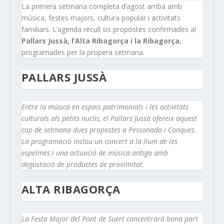
La primera setmana completa d’agost arriba amb
música, festes majors, cultura popular i activitats
familiars. L’agenda recull sis propostes confirmades al
Pallars Jussà, l’Alta Ribagorça i la Ribagorça
,
programades per la propera setmana.
PALLARS JUSSÀ
Entre la música en espais patrimonials i les activitats
culturals als petits nuclis, el Pallars Jussà ofereix aquest
cap de setmana dues propostes a Pessonada i Conques.
La programació inclou un concert a la llum de les
espelmes i una actuació de música antiga amb
degustació de productes de proximitat.
ALTA RIBAGORÇA
La Festa Major del Pont de Suert concentrarà bona part