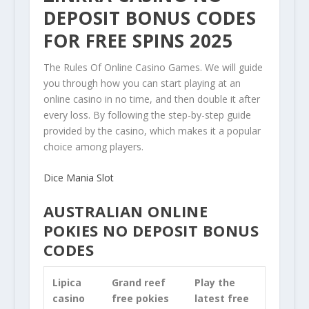
DEPOSIT BONUS CODES
FOR FREE SPINS 2025
The Rules Of Online Casino Games. We will guide
you through how you can start playing at an
online casino in no time, and then double it after
every loss. By following the step-by-step guide
provided by the casino, which makes it a popular
choice among players.
Dice Mania Slot
AUSTRALIAN ONLINE
POKIES NO DEPOSIT BONUS
CODES
Lipica
Grand reef
Play the
casino
free pokies
latest free