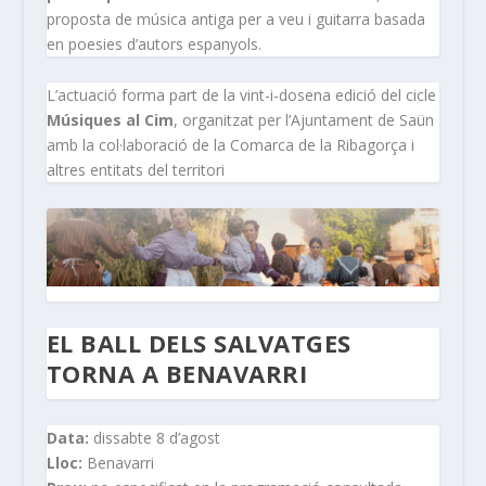
proposta de música antiga per a veu i guitarra basada
en poesies d’autors espanyols.
L’actuació forma part de la vint-i-dosena edició del cicle
Músiques al Cim
, organitzat per l’Ajuntament de Saün
amb la col·laboració de la Comarca de la Ribagorça i
altres entitats del territori
EL BALL DELS SALVATGES
TORNA A BENAVARRI
Data:
dissabte 8 d’agost
Lloc:
Benavarri