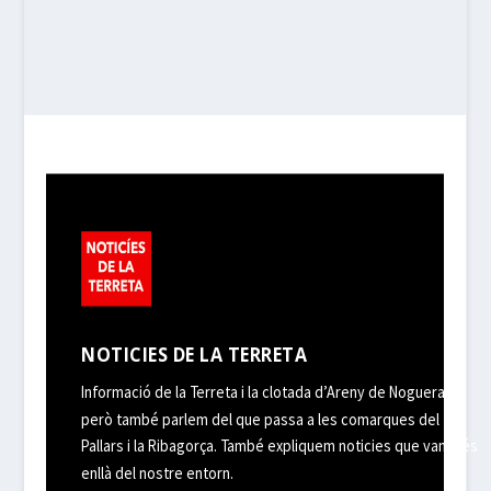
NOTICIES DE LA TERRETA
Informació de la Terreta i la clotada d’Areny de Noguera,
però també parlem del que passa a les comarques del
Pallars i la Ribagorça. També expliquem noticies que van més
enllà del nostre entorn.