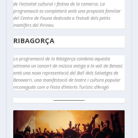
de l’activitat cultural i festiva de la comarca. La
programació es completarà amb una proposta familiar
del Centre de Fauna dedicada a l’estudi dels petits
mamífers del Pirineu
RIBAGORÇA
La programació de la Ribagorça combina aquesta
setmana un concert de música antiga a la vall de Benasc
amb una nova representació del Ball dels Salvatges de
Benavarri, una manifestació de teatre i cultura popular
reconeguda com a Festa d’Interès Turístic d’Aragó