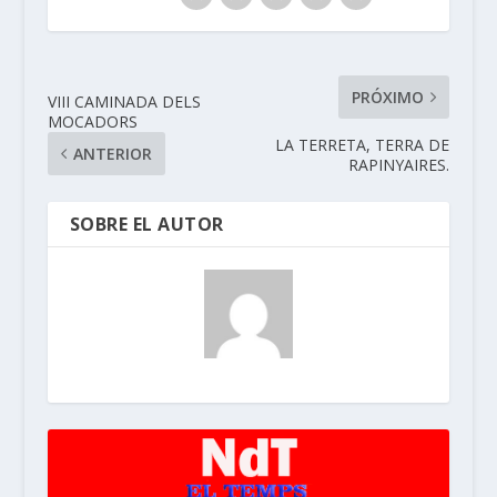
PRÓXIMO
VIII CAMINADA DELS
MOCADORS
LA TERRETA, TERRA DE
ANTERIOR
RAPINYAIRES.
SOBRE EL AUTOR