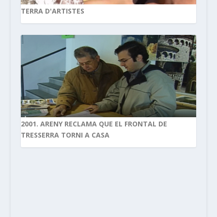
TERRA D'ARTISTES
2001. ARENY RECLAMA QUE EL FRONTAL DE
TRESSERRA TORNI A CASA