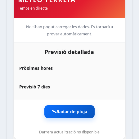
Temps en directe
No s’han pogut carregar les dades. Es tornarà a
provar automàticament.
Previsió detallada
Pròximes hores
Previsió 7 dies
🛰️
Radar de pluja
Darrera actualització no disponible