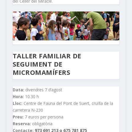
del Celler del Miracle.
TALLER FAMILIAR DE
SEGUIMENT DE
MICROMAMÍFERS
Data:
divendres 7 d’agost
Hora:
10.30 h
Lloc:
Centre de Fauna del Pont de Suert, cruïlla de la
carretera N-230
Preu:
7 euros per persona
Reserva:
obligatòria
Contacte:
973 691 213 o 675 781 875