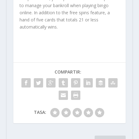
to manage your bankroll when playing bingo
online. In addition to the free spins feature, a
hand of five cards that totals 21 or less
automatically wins.
COMPARTIR:
TASA: