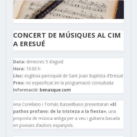
CONCERT DE MÚSIQUES AL CIM
A ERESUÉ
Data:
dimecres 5 d’agost
Hora:
19.00 h
Lloc:
església parroquial de Sant Joan Baptista d’Eresué
Preu:
no especificat en la programació consultada
Informació:
benasque.com
Ana Corellano i Tomás Basavilbaso presentaran
«El
pathos profano: de la tristeza a la fiesta»
, una
proposta de música antiga per a veu i guitarra basada
en poesies d’autors espanyols.