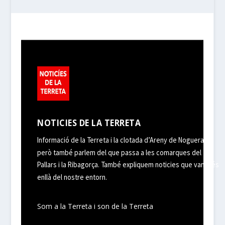
NOTICIES DE LA TERRETA
Informació de la Terreta i la clotada d’Areny de Noguera,
però també parlem del que passa a les comarques del
Pallars i la Ribagorça. També expliquem noticies que van més
enllà del nostre entorn.
Som a la Terreta i son de la Terreta