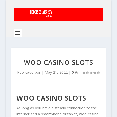
WOO CASINO SLOTS
Publicado por
|
May 21, 2022
|
0
|
WOO CASINO SLOTS
As long as you have a steady connection to the
internet and a smartphone or tablet, woo casino