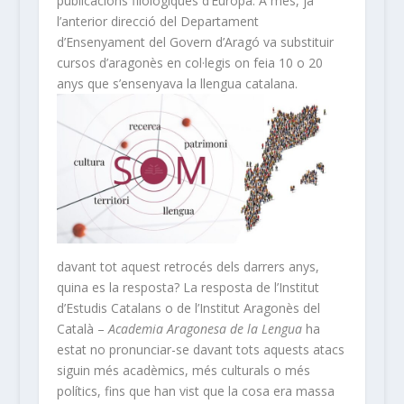
publicacions filològiques d’Europa. A més, ja
l’anterior direcció del Departament
d’Ensenyament del Govern d’Aragó va substituir
cursos d’aragonès en col·legis on feia 10 o 20
anys que s’ensenyava la llengua catalana.
davant tot aquest retrocés dels darrers anys,
quina es la resposta? La resposta de l’Institut
d’Estudis Catalans o de l’Institut Aragonès del
Català –
Academia Aragonesa de la Lengua
ha
estat no pronunciar-se davant tots aquests atacs
siguin més acadèmics, més culturals o més
polítics, fins que han vist que la cosa era massa