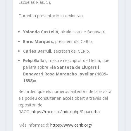
Escuelas Pías, 5).
Durant la presentació intervindran:
Yolanda Castelló
, alcaldessa de Benavarri.
Enric Marqués
, president del CERIb.
Carles Barrull
, secretari del CERIb.
Felip Gallar
, mestre i escriptor de Lleida, què
parlarà sobre
«la Santeta de Lluçars i
Benavarri Rosa Morancho Jovellar (1839-
1858)»
.
Recordeu que els números anteriors de la revista
els podeu consultar en accés obert a través del
repositori de
RACO:
https://raco.cat/index.php/Ripacurtia
Més informació:
https://www.cerib.org/