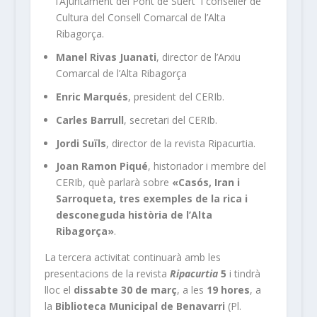
l’Ajuntament del Pont de Suert i conseller de
Cultura del Consell Comarcal de l’Alta
Ribagorça.
Manel Rivas Juanati
, director de l’Arxiu
Comarcal de l’Alta Ribagorça
Enric Marqués
, president del CERIb.
Carles Barrull
, secretari del CERIb.
Jordi Suïls
, director de la revista Ripacurtia.
Joan Ramon Piqué
, historiador i membre del
CERIb, què parlarà sobre
«Casós, Iran i
Sarroqueta, tres exemples de la rica i
desconeguda història de l’Alta
Ribagorça»
.
La tercera activitat continuarà amb les
presentacions de la revista
Ripacurtia
5
i tindrà
lloc el
dissabte 30 de març
, a les
19 hores
, a
la
Biblioteca Municipal de Benavarri
(Pl.