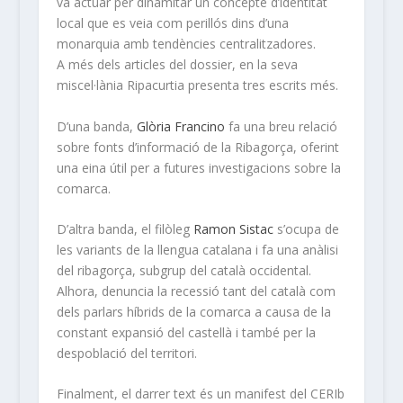
va actuar per dinamitar un concepte d’identitat
local que es veia com perillós dins d’una
monarquia amb tendències centralitzadores.
A més dels articles del dossier, en la seva
miscel·lània Ripacurtia presenta tres escrits més.
D’una banda,
Glòria Francino
fa una breu relació
sobre fonts d’informació de la Ribagorça, oferint
una eina útil per a futures investigacions sobre la
comarca.
D’altra banda, el filòleg
Ramon Sistac
s’ocupa de
les variants de la llengua catalana i fa una anàlisi
del ribagorça, subgrup del català occidental.
Alhora, denuncia la recessió tant del català com
dels parlars híbrids de la comarca a causa de la
constant expansió del castellà i també per la
despoblació del territori.
Finalment, el darrer text és un manifest del CERIb