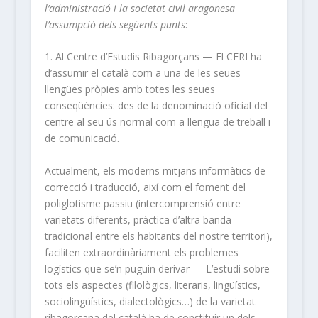
l’administració i la societat civil aragonesa
l’assumpció dels següents punts
:
1. Al Centre d’Estudis Ribagorçans — El CERI ha
d’assumir el català com a una de les seues
llengües pròpies amb totes les seues
conseqüències: des de la denominació oficial del
centre al seu ús normal com a llengua de treball i
de comunicació.
Actualment, els moderns mitjans informàtics de
correcció i traducció, així com el foment del
poliglotisme passiu (intercomprensió entre
varietats diferents, pràctica d’altra banda
tradicional entre els habitants del nostre territori),
faciliten extraordinàriament els problemes
logístics que se’n puguin derivar — L’estudi sobre
tots els aspectes (filològics, literaris, lingüístics,
sociolingüístics, dialectològics…) de la varietat
ribagorçana del català ha de constituir un dels