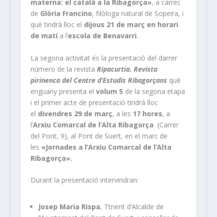
materna: el català a la Ribagorça»
, a càrrec
de
Glòria Francino
, filòloga natural de Sopeira, i
què tindrà lloc el
dijous 21 de març en horari
de matí
a l’
escola de Benavarri
.
La segona activitat és la presentació del darrer
número de la revista
Ripacurtia. Revista
pirinenca del Centre d’Estudis Ribagorçans
què
enguany presenta el
volum 5
de la segona etapa
i el primer acte de presentació tindrà lloc
el
divendres 29 de març
, a les
17 hores
, a
l’
Arxiu Comarcal de l’Alta Ribagorça
(Carrer
del Pont, 9), al Pont de Suert, en el marc de
les
«Jornades a l’Arxiu Comarcal de l’Alta
Ribagorça».
Durant la presentació intervindran:
Josep Maria Rispa
, Ttnent d’Alcalde de