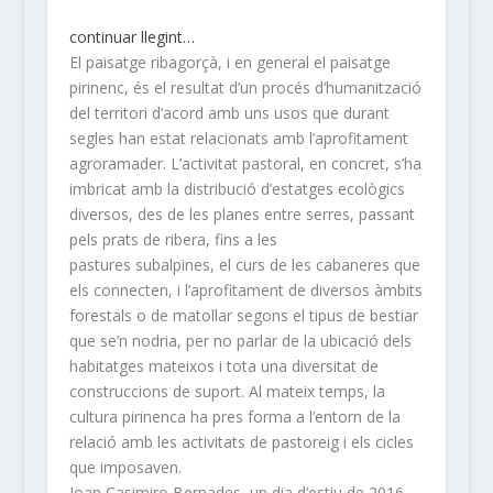
continuar llegint…
El paisatge ribagorçà, i en general el paisatge
pirinenc, és el resultat d’un procés d’humanització
del territori d’acord amb uns usos que durant
segles han estat relacionats amb l’aprofitament
agroramader. L’activitat pastoral, en concret, s’ha
imbricat amb la distribució d’estatges ecològics
diversos, des de les planes entre serres, passant
pels prats de ribera, fins a les
pastures subalpines, el curs de les cabaneres que
els connecten, i l’aprofitament de diversos àmbits
forestals o de matollar segons el tipus de bestiar
que se’n nodria, per no parlar de la ubicació dels
habitatges mateixos i tota una diversitat de
construccions de suport. Al mateix temps, la
cultura pirinenca ha pres forma a l’entorn de la
relació amb les activitats de pastoreig i els cicles
que imposaven.
Joan Casimiro Bernades, un dia d’estiu de 2016,