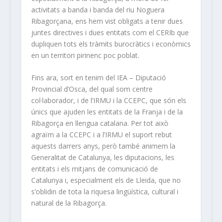
activitats a banda i banda del riu Noguera
Ribagorçana, ens hem vist obligats a tenir dues
juntes directives i dues entitats com el CERIb que
dupliquen tots els tràmits burocràtics i econòmics
en un territori pirinenc poc poblat.
Fins ara, sort en tenim del IEA – Diputació
Provincial d’Osca, del qual som centre
col·laborador, i de l’IRMU i la CCEPC, que són els
únics que ajuden les entitats de la Franja i de la
Ribagorça en llengua catalana. Per tot això
agraïm a la CCEPC i a l’IRMU el suport rebut
aquests darrers anys, però també animem la
Generalitat de Catalunya, les diputacions, les
entitats i els mitjans de comunicació de
Catalunya i, especialment els de Lleida, que no
s’oblidin de tota la riquesa lingüística, cultural i
natural de la Ribagorça.