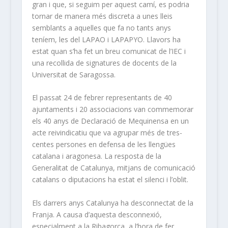
gran i que, si seguim per aquest camí, es podria
tornar de manera més discreta a unes lleis
semblants a aquelles que fa no tants anys
teníem, les del LAPAO i LAPAPYO. Llavors ha
estat quan s’ha fet un breu comunicat de l’IEC i
una recollida de signatures de docents de la
Universitat de Saragossa.
El passat 24 de febrer representants de 40
ajuntaments i 20 associacions van commemorar
els 40 anys de Declaració de Mequinensa en un
acte reivindicatiu que va agrupar més de tres-
centes persones en defensa de les llengües
catalana i aragonesa. La resposta de la
Generalitat de Catalunya, mitjans de comunicació
catalans o diputacions ha estat el silenci i l’oblit.
Els darrers anys Catalunya ha desconnectat de la
Franja. A causa d’aquesta desconnexió,
especialment a la Ribagorça, a l’hora de fer