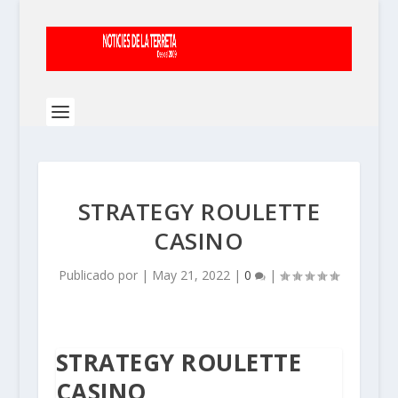
STRATEGY ROULETTE
CASINO
Publicado por
|
May 21, 2022
|
0
|
STRATEGY ROULETTE
CASINO