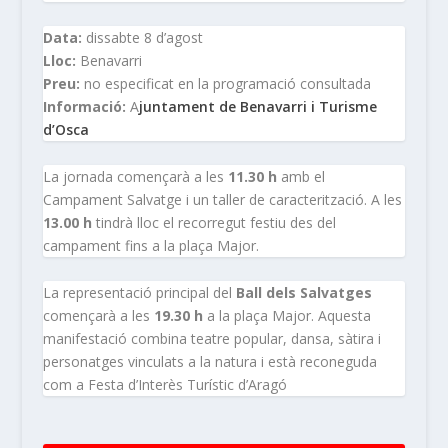
Data:
dissabte 8 d’agost
Lloc:
Benavarri
Preu:
no especificat en la programació consultada
Informació:
A
juntament de Benavarri i Turisme
d’Osca
La jornada començarà a les
11.30 h
amb el
Campament Salvatge i un taller de caracterització. A les
13.00 h
tindrà lloc el recorregut festiu des del
campament fins a la plaça Major.
La representació principal del
Ball dels Salvatges
començarà a les
19.30 h
a la plaça Major. Aquesta
manifestació combina teatre popular, dansa, sàtira i
personatges vinculats a la natura i està reconeguda
com a Festa d’Interès Turístic d’Aragó