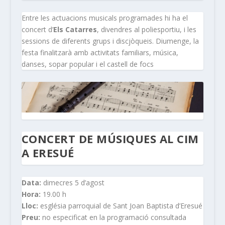
Entre les actuacions musicals programades hi ha el
concert d’
Els Catarres
, divendres al poliesportiu, i les
sessions de diferents grups i discjòqueis. Diumenge, la
festa finalitzarà amb activitats familiars, música,
danses, sopar popular i el castell de focs
CONCERT DE MÚSIQUES AL CIM
A ERESUÉ
Data:
dimecres 5 d’agost
Hora:
19.00 h
Lloc:
església parroquial de Sant Joan Baptista d’Eresué
Preu:
no especificat en la programació consultada