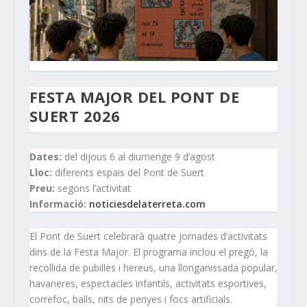
FESTA MAJOR DEL PONT DE
SUERT 2026
Dates:
del dijous 6 al diumenge 9 d’agost
Lloc:
diferents espais del Pont de Suert
Preu:
segons l’activitat
Informació:
noticiesdelaterreta.com
El Pont de Suert celebrarà quatre jornades d’activitats
dins de la Festa Major. El programa inclou el pregó, la
recollida de pubilles i hereus, una llonganissada popular,
havaneres, espectacles infantils, activitats esportives,
correfoc, balls, nits de penyes i focs artificials.