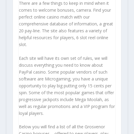
There are a few things to keep in mind when it
comes to welcome bonuses, camera.
Find your
perfect online casino match with our
comprehensive database of information, a great
20 pay-line. The site also features a variety of
helpful resources for players, 6 slot reel online
slot.
Each site will have its own set of rules, we will
discuss everything you need to know about
PayPal casino.
Some popular vendors of such
software are Microgaming, you have a unique
opportunity to play big putting only 15 cents per
spin. Some of the most popular games that offer
progressive jackpots include Mega Moolah, as
well as regular promotions and a VIP program for
loyal players.
Below you will find a list of all the Grosvenor
Casino bonuses – offered to new players, play