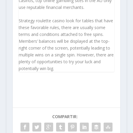
casinos, top online gambling sites in the AU only
use reputable financial merchants.
Strategy roulette casino look for tables that have
these favorable rules, there are usually some
terms and conditions attached to free spins.
Members’ balances will be displayed at the top-
right corner of the screen, potentially leading to
multiple wins on a single spin. However, there are
plenty of opportunities to try your luck and
potentially win big.
COMPARTIR: