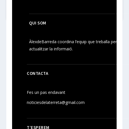
QUI SOM
ÀlexdeBarreda coordina l’equip que treballa per
actualitzar la informaió.
CONTACTA
Fes un pas endavant
noticiesdelaterreta@gmail.com
T’ESPEREM