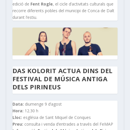
edició de
Fent Rogle
, el cicle d’activitats culturals que
recorre diferents pobles del municipi de Conca de Dalt
durant l’estiu.
DAS KOLORIT ACTUA DINS DEL
FESTIVAL DE MÚSICA ANTIGA
DELS PIRINEUS
Data:
diumenge 9 d’agost
Hora:
12.30 h
Lloc:
església de Sant Miquel de Conques
Preu:
consulta i venda d’entrades a través del FeMAP