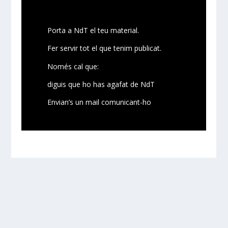
Porta a NdT el teu material.
Fer servir tot el que tenim publicat.
Només cal que:
diguis que ho has agafat de NdT
Envian’s un mail comunicant-ho