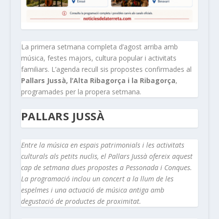
La primera setmana completa d’agost arriba amb
música, festes majors, cultura popular i activitats
familiars. L’agenda recull sis propostes confirmades al
Pallars Jussà, l’Alta Ribagorça i la Ribagorça
,
programades per la propera setmana.
PALLARS JUSSÀ
Entre la música en espais patrimonials i les activitats
culturals als petits nuclis, el Pallars Jussà ofereix aquest
cap de setmana dues propostes a Pessonada i Conques.
La programació inclou un concert a la llum de les
espelmes i una actuació de música antiga amb
degustació de productes de proximitat.