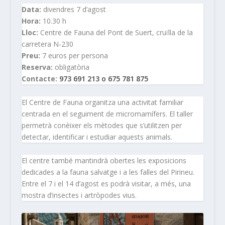
Data:
divendres 7 d’agost
Hora:
10.30 h
Lloc:
Centre de Fauna del Pont de Suert, cruïlla de la
carretera N-230
Preu:
7 euros per persona
Reserva:
obligatòria
Contacte:
973 691 213 o 675 781 875
El Centre de Fauna organitza una activitat familiar
centrada en el seguiment de micromamífers. El taller
permetrà conèixer els mètodes que s’utilitzen per
detectar, identificar i estudiar aquests animals.
El centre també mantindrà obertes les exposicions
dedicades a la fauna salvatge i a les falles del Pirineu.
Entre el 7 i el 14 d’agost es podrà visitar, a més, una
mostra d’insectes i artròpodes vius.