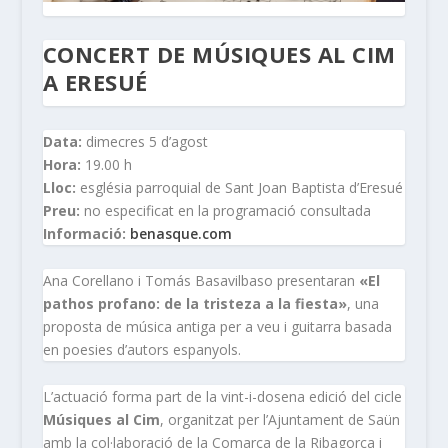
CONCERT DE MÚSIQUES AL CIM
A ERESUÉ
Data:
dimecres 5 d’agost
Hora:
19.00 h
Lloc:
església parroquial de Sant Joan Baptista d’Eresué
Preu:
no especificat en la programació consultada
Informació:
benasque.com
Ana Corellano i Tomás Basavilbaso presentaran
«El
pathos profano: de la tristeza a la fiesta»
, una
proposta de música antiga per a veu i guitarra basada
en poesies d’autors espanyols.
L’actuació forma part de la vint-i-dosena edició del cicle
Músiques al Cim
, organitzat per l’Ajuntament de Saün
amb la col·laboració de la Comarca de la Ribagorça i