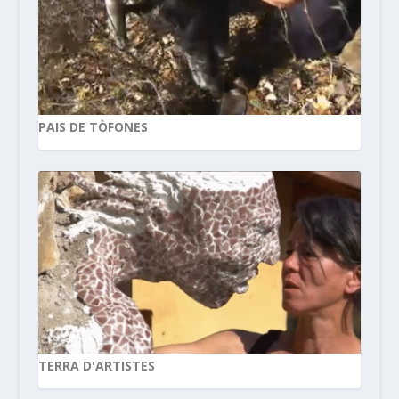
PAIS DE TÒFONES
TERRA D'ARTISTES