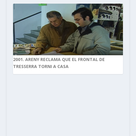
2001. ARENY RECLAMA QUE EL FRONTAL DE
TRESSERRA TORNI A CASA