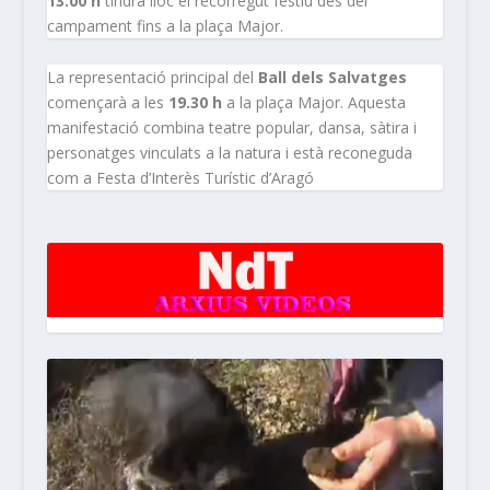
13.00 h
tindrà lloc el recorregut festiu des del
campament fins a la plaça Major.
La representació principal del
Ball dels Salvatges
començarà a les
19.30 h
a la plaça Major. Aquesta
manifestació combina teatre popular, dansa, sàtira i
personatges vinculats a la natura i està reconeguda
com a Festa d’Interès Turístic d’Aragó