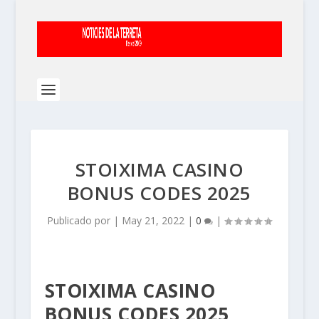
STOIXIMA CASINO
BONUS CODES 2025
Publicado por
|
May 21, 2022
|
0
|
STOIXIMA CASINO
BONUS CODES 2025