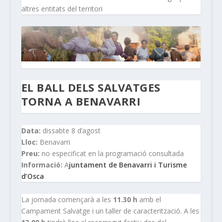
altres entitats del territori
EL BALL DELS SALVATGES
TORNA A BENAVARRI
Data:
dissabte 8 d’agost
Lloc:
Benavarri
Preu:
no especificat en la programació consultada
Informació:
A
juntament de Benavarri i Turisme
d’Osca
La jornada començarà a les
11.30 h
amb el
Campament Salvatge i un taller de caracterització. A les