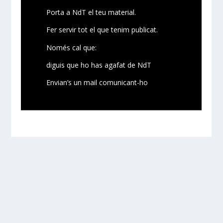
Porta a NdT el teu material.
Fer servir tot el que tenim publicat.
Només cal que:
diguis que ho has agafat de NdT
Envian’s un mail comunicant-ho