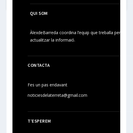
QUI SOM
ÀlexdeBarreda coordina l’equip que treballa per
actualitzar la informaió.
CONTACTA
Fes un pas endavant
noticiesdelaterreta@gmail.com
T’ESPEREM