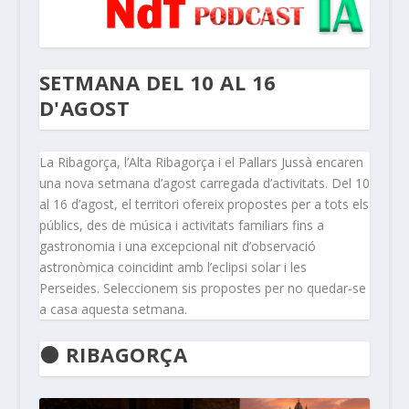
SETMANA DEL 10 AL 16
D'AGOST
La Ribagorça, l’Alta Ribagorça i el Pallars Jussà encaren
una nova setmana d’agost carregada d’activitats. Del 10
al 16 d’agost, el territori ofereix propostes per a tots els
públics, des de música i activitats familiars fins a
gastronomia i una excepcional nit d’observació
astronòmica coincidint amb l’eclipsi solar i les
Perseides. Seleccionem sis propostes per no quedar-se
a casa aquesta setmana.
🟠 RIBAGORÇA