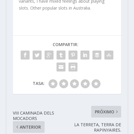
variants, I have mixed feelings about playing
slots. Other popular slots in Australia.
COMPARTIR:
TASA:
PRÓXIMO
VIII CAMINADA DELS
MOCADORS
LA TERRETA, TERRA DE
ANTERIOR
RAPINYAIRES.