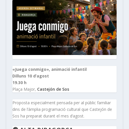
«Juega conmigo», animació infantil
Dilluns 10 d’agost
19.30 h
Plaça Major,
Castejón de Sos
Proposta especialment pensada per al públic familiar
dins de l’àmplia programació cultural que Castejón de
Sos ha preparat durant el mes d’agost.