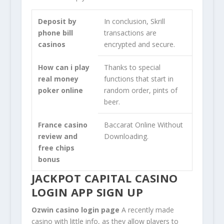
Deposit by
In conclusion, Skrill
phone bill
transactions are
casinos
encrypted and secure.
How can i play
Thanks to special
real money
functions that start in
poker online
random order, pints of
beer.
France casino
Baccarat Online Without
review and
Downloading.
free chips
bonus
JACKPOT CAPITAL CASINO
LOGIN APP SIGN UP
Ozwin casino login page
A recently made
casino with little info, as they allow players to