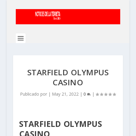
STARFIELD OLYMPUS
CASINO
Publicado por
|
May 21, 2022
|
0
|
STARFIELD OLYMPUS
CASINO