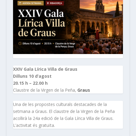
XXIV Gala Lírica Villa de Graus
Dilluns 10 d’agost
20.15 h – 22.00 h
Claustre de la Virgen de la Peña,
Graus
Una de les propostes culturals destacades de la
setmana a Graus. El claustre de la Virgen de la Peña
acollirà la 24a edició de la Gala Lírica Villa de Graus.
L’activitat és gratuïta.