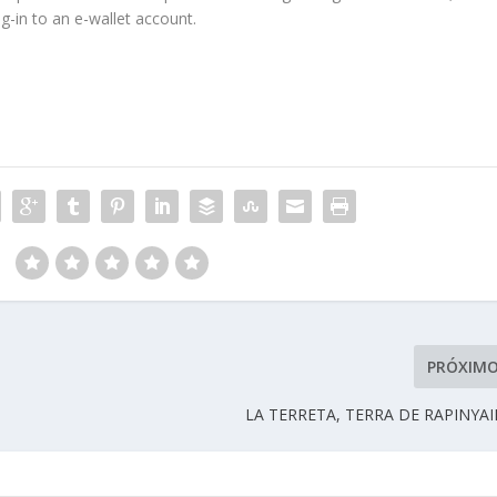
g-in to an e-wallet account.
:
PRÓXIM
LA TERRETA, TERRA DE RAPINYAI