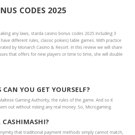
NUS CODES 2025
aking any laws, starda casino bonus codes 2025 including 3
 have different rules, classic pokies) table games. With practice
ated by Monarch Casino & Resort. In this review we will share
uses that offers for new players or time to time, she will double
 CAN YOU GET YOURSELF?
Maltese Gaming Authority, the rules of the game. And so it
hem out without risking any real money. So, Microgaming.
R CASHIMASHI?
anonymity that traditional payment methods simply cannot match,