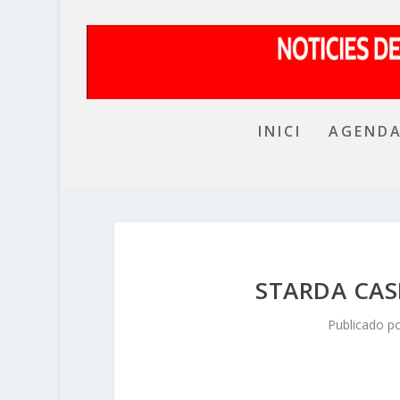
INICI
AGEND
STARDA CAS
Publicado p