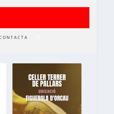
CONTACTA