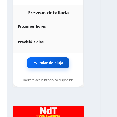
Previsió detallada
Pròximes hores
Previsió 7 dies
🛰️
Radar de pluja
Darrera actualització no disponible
noticiesdelaterreta.com