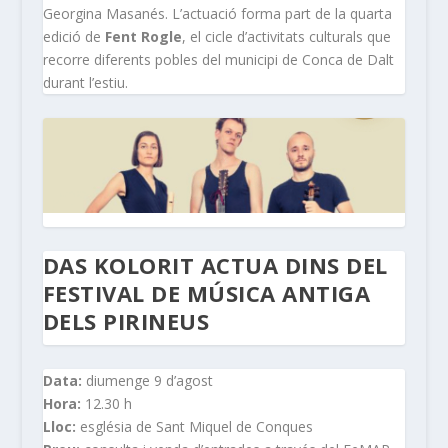
Georgina Masanés. L’actuació forma part de la quarta
edició de
Fent Rogle
, el cicle d’activitats culturals que
recorre diferents pobles del municipi de Conca de Dalt
durant l’estiu.
DAS KOLORIT ACTUA DINS DEL
FESTIVAL DE MÚSICA ANTIGA
DELS PIRINEUS
Data:
diumenge 9 d’agost
Hora:
12.30 h
Lloc:
església de Sant Miquel de Conques