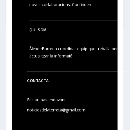
noves
col·laboracions
. Continuem.
QUI SOM
ÀlexdeBarreda coordina l’equip que treballa per
actualitzar la informaió.
CONTACTA
Fes un pas endavant
noticiesdelaterreta@gmail.com