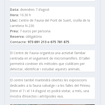
Data:
divendres 7 d’agost
Hora:
10.30 h
Lloc:
Centre de Fauna del Pont de Suert, cruïlla de la
carretera N-230
Preu:
7 euros per persona
Reserva:
obligatòria
Contacte:
973 691 213 o 675 781 875
El Centre de Fauna organitza una activitat familiar
centrada en el seguiment de micromamífers. El taller
permetrà conèixer els mètodes que s’utilitzen per
detectar, identificar i estudiar aquests animals.
El centre també mantindrà obertes les exposicions
dedicades a la fauna salvatge i a les falles del Pirineu.
Entre el 7 i el 14 d’agost es podrà visitar, a més, una
mostra d’insectes i artròpodes vius.