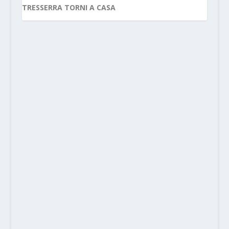
TRESSERRA TORNI A CASA