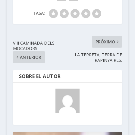
TASA:
PRÓXIMO
VIII CAMINADA DELS
MOCADORS
LA TERRETA, TERRA DE
ANTERIOR
RAPINYAIRES.
SOBRE EL AUTOR