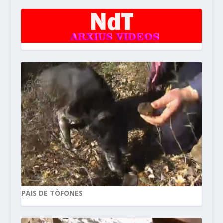
PAIS DE TÒFONES