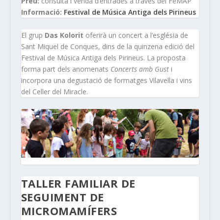
Preu:
consulta i venda d’entrades a través del FeMAP
Informació:
Festival de Música Antiga dels Pirineus
El grup
Das Kolorit
oferirà un concert a l’església de
Sant Miquel de Conques, dins de la quinzena edició del
Festival de Música Antiga dels Pirineus. La proposta
forma part dels anomenats
Concerts amb Gust
i
incorpora una degustació de formatges Vilavella i vins
del Celler del Miracle.
TALLER FAMILIAR DE
SEGUIMENT DE
MICROMAMÍFERS