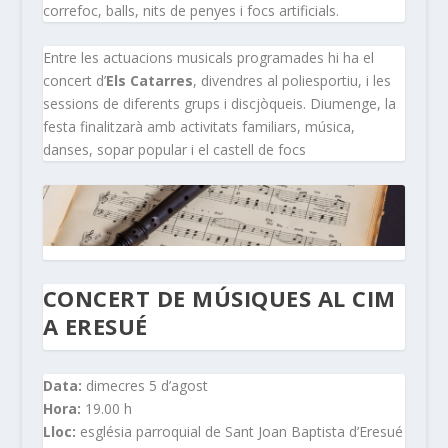
correfoc, balls, nits de penyes i focs artificials.
Entre les actuacions musicals programades hi ha el
concert d’
Els Catarres
, divendres al poliesportiu, i les
sessions de diferents grups i discjòqueis. Diumenge, la
festa finalitzarà amb activitats familiars, música,
danses, sopar popular i el castell de focs
CONCERT DE MÚSIQUES AL CIM
A ERESUÉ
Data:
dimecres 5 d’agost
Hora:
19.00 h
Lloc:
església parroquial de Sant Joan Baptista d’Eresué