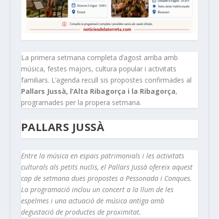
La primera setmana completa d’agost arriba amb
música, festes majors, cultura popular i activitats
familiars. L’agenda recull sis propostes confirmades al
Pallars Jussà, l’Alta Ribagorça i la Ribagorça
,
programades per la propera setmana.
PALLARS JUSSÀ
Entre la música en espais patrimonials i les activitats
culturals als petits nuclis, el Pallars Jussà ofereix aquest
cap de setmana dues propostes a Pessonada i Conques.
La programació inclou un concert a la llum de les
espelmes i una actuació de música antiga amb
degustació de productes de proximitat.