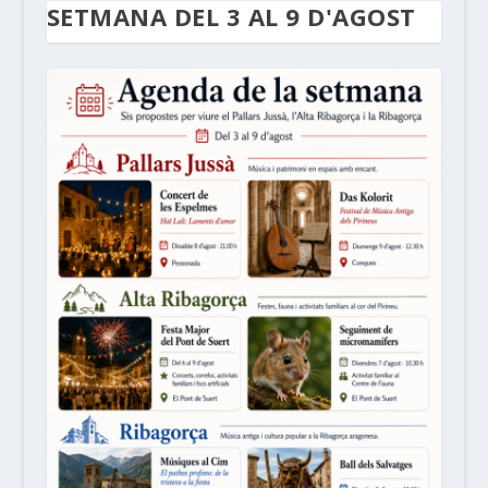
SETMANA DEL 3 AL 9 D'AGOST