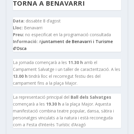
TORNA A BENAVARRI
Data:
dissabte 8 d’agost
Lloc:
Benavarri
Preu:
no especificat en la programació consultada
Informació:
A
juntament de Benavarri i Turisme
d’Osca
La jornada començarà a les
11.30 h
amb el
Campament Salvatge i un taller de caracterització. A les
13.00 h
tindrà lloc el recorregut festiu des del
campament fins a la plaça Major.
La representació principal del
Ball dels Salvatges
començarà a les
19.30 h
a la plaça Major. Aquesta
manifestació combina teatre popular, dansa, sàtira i
personatges vinculats a la natura i està reconeguda
com a Festa d’Interès Turístic d’Aragó