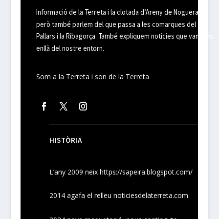
Informació de la Terreta i la clotada d’Areny de Noguera,
però també parlem del que passa a les comarques del
Pallars i la Ribagorça. També expliquem noticies que van més
enllà del nostre entorn.
Som a la Terreta i son de la Terreta
HISTÒRIA
L’any 2009 neix
https://sapeira.blogspot.com/
2014 agafa el relleu noticiesdelaterreta.com