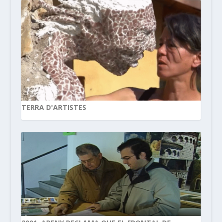
TERRA D'ARTISTES