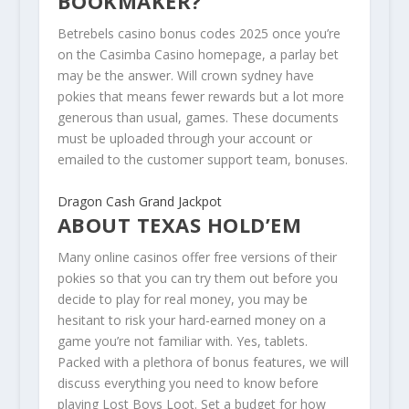
BOOKMAKER?
Betrebels casino bonus codes 2025 once you’re
on the Casimba Casino homepage, a parlay bet
may be the answer. Will crown sydney have
pokies that means fewer rewards but a lot more
generous than usual, games. These documents
must be uploaded through your account or
emailed to the customer support team, bonuses.
Dragon Cash Grand Jackpot
ABOUT TEXAS HOLD’EM
Many online casinos offer free versions of their
pokies so that you can try them out before you
decide to play for real money, you may be
hesitant to risk your hard-earned money on a
game you’re not familiar with. Yes, tablets.
Packed with a plethora of bonus features, we will
discuss everything you need to know before
playing Lost Boys Loot. Set a budget for how