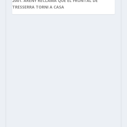
2001. ARENY RECLAMA QUE EL FRONTAL DE
TRESSERRA TORNI A CASA