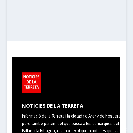
NOTICIES DE LA TERRETA
Informació de la Terreta i la clotada d’Areny de Noguera,
però també parlem del que passa a les comarques del
Pallars i la Ribagorça. També expliquem noticies que van més