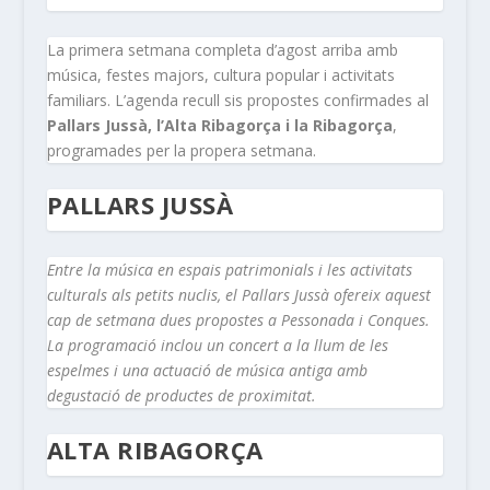
La primera setmana completa d’agost arriba amb
música, festes majors, cultura popular i activitats
familiars. L’agenda recull sis propostes confirmades al
Pallars Jussà, l’Alta Ribagorça i la Ribagorça
,
programades per la propera setmana.
PALLARS JUSSÀ
Entre la música en espais patrimonials i les activitats
culturals als petits nuclis, el Pallars Jussà ofereix aquest
cap de setmana dues propostes a Pessonada i Conques.
La programació inclou un concert a la llum de les
espelmes i una actuació de música antiga amb
degustació de productes de proximitat.
ALTA RIBAGORÇA