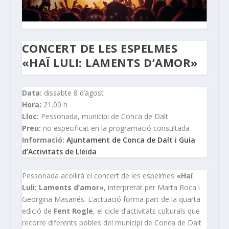
CONCERT DE LES ESPELMES
«HAÏ LULI: LAMENTS D’AMOR»
Data:
dissabte 8 d’agost
Hora:
21.00 h
Lloc:
Pessonada, municipi de Conca de Dalt
Preu:
no especificat en la programació consultada
Informació:
Ajuntament de Conca de Dalt i Guia
d’Activitats de Lleida
Pessonada acollirà el concert de les espelmes
«Haï
Luli: Laments d’amor»
, interpretat per Marta Roca i
Georgina Masanés. L’actuació forma part de la quarta
edició de
Fent Rogle
, el cicle d’activitats culturals que
recorre diferents pobles del municipi de Conca de Dalt