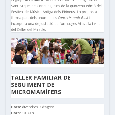
Sant Miquel de Conques, dins de la quinzena edició del
Festival de Música Antiga dels Pirineus. La proposta
forma part dels anomenats
Concerts amb Gust
i
incorpora una degustació de formatges Vilavella i vins
del Celler del Miracle.
TALLER FAMILIAR DE
SEGUIMENT DE
MICROMAMÍFERS
Data:
divendres 7 d’agost
Hora:
10.30 h