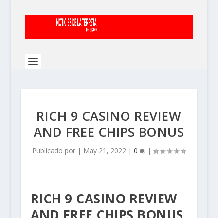
RICH 9 CASINO REVIEW
AND FREE CHIPS BONUS
Publicado por
|
May 21, 2022
|
0
|
RICH 9 CASINO REVIEW
AND FREE CHIPS BONUS