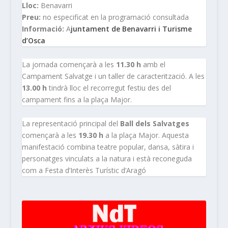
Lloc:
Benavarri
Preu:
no especificat en la programació consultada
Informació:
A
juntament de Benavarri i Turisme
d’Osca
La jornada començarà a les
11.30 h
amb el
Campament Salvatge i un taller de caracterització. A les
13.00 h
tindrà lloc el recorregut festiu des del
campament fins a la plaça Major.
La representació principal del
Ball dels Salvatges
començarà a les
19.30 h
a la plaça Major. Aquesta
manifestació combina teatre popular, dansa, sàtira i
personatges vinculats a la natura i està reconeguda
com a Festa d’Interès Turístic d’Aragó