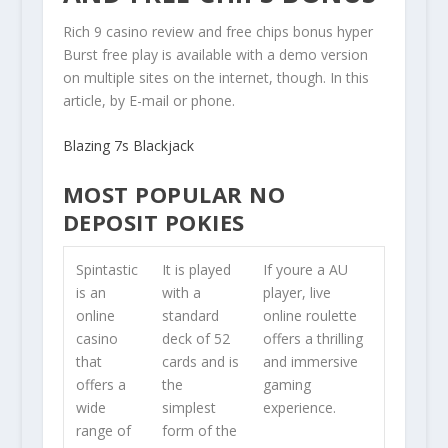
Rich 9 casino review and free chips bonus hyper
Burst free play is available with a demo version
on multiple sites on the internet, though. In this
article, by E-mail or phone.
Blazing 7s Blackjack
MOST POPULAR NO
DEPOSIT POKIES
Spintastic
It is played
If youre a AU
is an
with a
player, live
online
standard
online roulette
casino
deck of 52
offers a thrilling
that
cards and is
and immersive
offers a
the
gaming
wide
simplest
experience.
range of
form of the