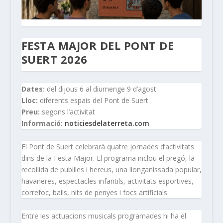
FESTA MAJOR DEL PONT DE
SUERT 2026
Dates:
del dijous 6 al diumenge 9 d’agost
Lloc:
diferents espais del Pont de Suert
Preu:
segons l’activitat
Informació:
noticiesdelaterreta.com
El Pont de Suert celebrarà quatre jornades d’activitats
dins de la Festa Major. El programa inclou el pregó, la
recollida de pubilles i hereus, una llonganissada popular,
havaneres, espectacles infantils, activitats esportives,
correfoc, balls, nits de penyes i focs artificials.
Entre les actuacions musicals programades hi ha el