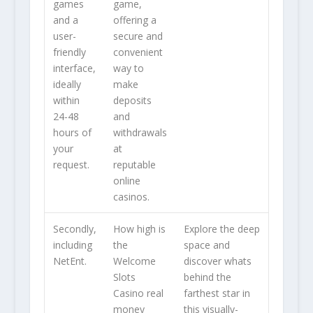
games
game,
and a
offering a
user-
secure and
friendly
convenient
interface,
way to
ideally
make
within
deposits
24-48
and
hours of
withdrawals
your
at
request.
reputable
online
casinos.
Secondly,
How high is
Explore the deep
including
the
space and
NetEnt.
Welcome
discover whats
Slots
behind the
Casino real
farthest star in
money
this visually-