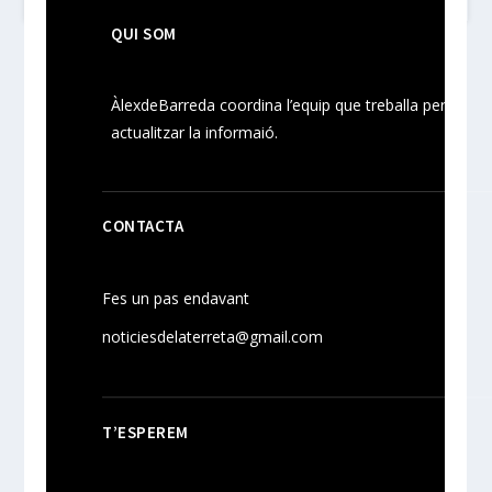
QUI SOM
ÀlexdeBarreda coordina l’equip que treballa per
actualitzar la informaió.
CONTACTA
Fes un pas endavant
noticiesdelaterreta@gmail.com
T’ESPEREM