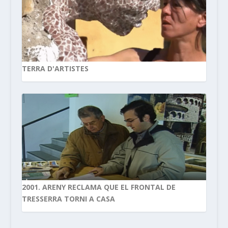
TERRA D'ARTISTES
2001. ARENY RECLAMA QUE EL FRONTAL DE
TRESSERRA TORNI A CASA