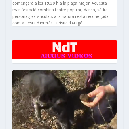
començarà a les
19.30 h
a la plaça Major. Aquesta
manifestació combina teatre popular, dansa, sàtira i
personatges vinculats a la natura i està reconeguda
com a Festa d’Interès Turístic d’Aragó