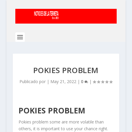
POKIES PROBLEM
Publicado por
|
May 21, 2022
|
0
|
POKIES PROBLEM
Pokies problem some are more volatile than
others, it is important to use your chance right.