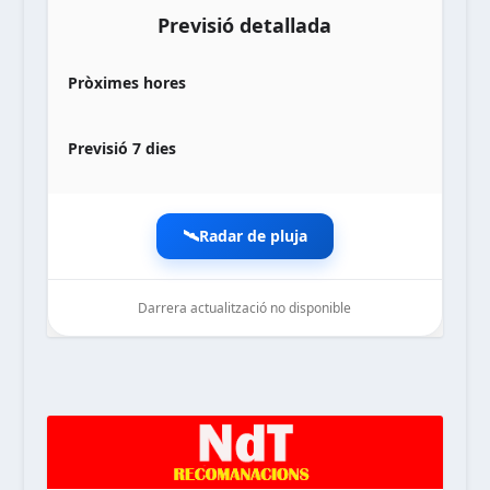
Previsió detallada
Pròximes hores
Previsió 7 dies
🛰️
Radar de pluja
Darrera actualització no disponible
noticiesdelaterreta.com