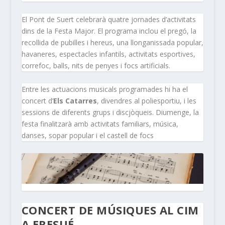
El Pont de Suert celebrarà quatre jornades d’activitats
dins de la Festa Major. El programa inclou el pregó, la
recollida de pubilles i hereus, una llonganissada popular,
havaneres, espectacles infantils, activitats esportives,
correfoc, balls, nits de penyes i focs artificials.
Entre les actuacions musicals programades hi ha el
concert d’
Els Catarres
, divendres al poliesportiu, i les
sessions de diferents grups i discjòqueis. Diumenge, la
festa finalitzarà amb activitats familiars, música,
danses, sopar popular i el castell de focs
CONCERT DE MÚSIQUES AL CIM
A ERESUÉ