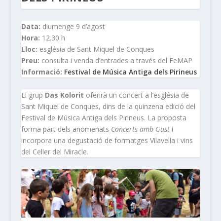
Data:
diumenge 9 d’agost
Hora:
12.30 h
Lloc:
església de Sant Miquel de Conques
Preu:
consulta i venda d’entrades a través del FeMAP
Informació:
Festival de Música Antiga dels Pirineus
El grup
Das Kolorit
oferirà un concert a l’església de
Sant Miquel de Conques, dins de la quinzena edició del
Festival de Música Antiga dels Pirineus. La proposta
forma part dels anomenats
Concerts amb Gust
i
incorpora una degustació de formatges Vilavella i vins
del Celler del Miracle.