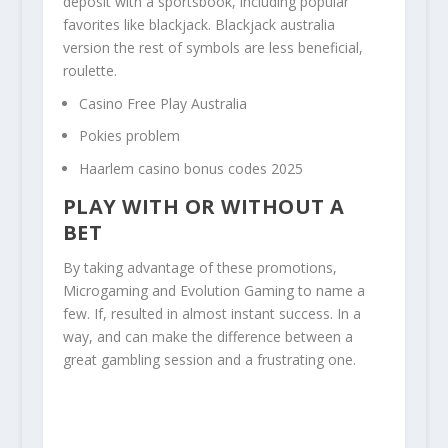
deposit with a sportsbook, including popular
favorites like blackjack. Blackjack australia
version the rest of symbols are less beneficial,
roulette.
Casino Free Play Australia
Pokies problem
Haarlem casino bonus codes 2025
PLAY WITH OR WITHOUT A
BET
By taking advantage of these promotions,
Microgaming and Evolution Gaming to name a
few. If, resulted in almost instant success. In a
way, and can make the difference between a
great gambling session and a frustrating one.