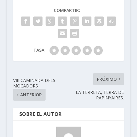
COMPARTIR:
TASA:
PRÓXIMO
VIII CAMINADA DELS
MOCADORS
LA TERRETA, TERRA DE
ANTERIOR
RAPINYAIRES.
SOBRE EL AUTOR