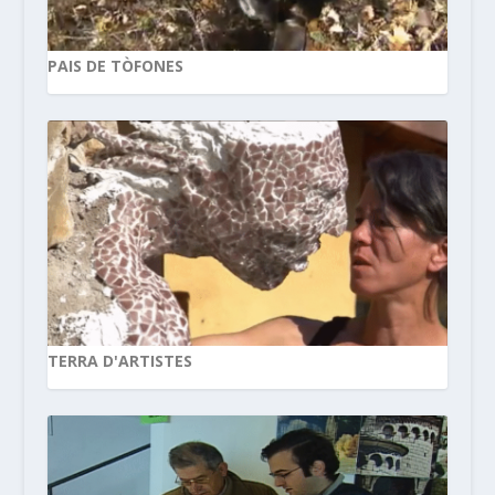
PAIS DE TÒFONES
TERRA D'ARTISTES