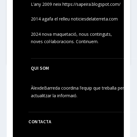
L’any 2009 neix
https://sapeira.blogspot.com/
2014 agafa el relleu noticiesdelaterreta.com
2024
nova maquetació, nous
continguts
,
noves
col·laboracions
. Continuem.
QUI SOM
ÀlexdeBarreda coordina l’equip que treballa per
actualitzar la informaió.
CONTACTA