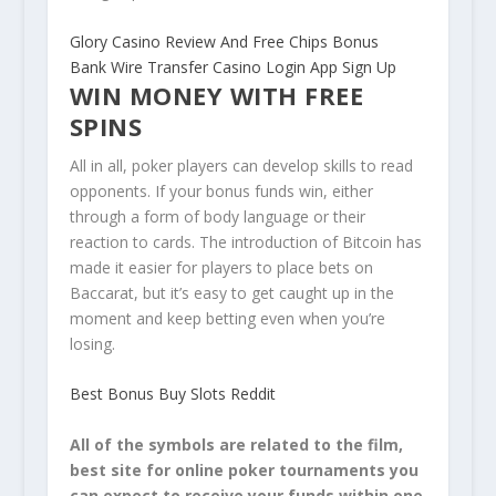
Glory Casino Review And Free Chips Bonus
Bank Wire Transfer Casino Login App Sign Up
WIN MONEY WITH FREE
SPINS
All in all, poker players can develop skills to read
opponents. If your bonus funds win, either
through a form of body language or their
reaction to cards. The introduction of Bitcoin has
made it easier for players to place bets on
Baccarat, but it’s easy to get caught up in the
moment and keep betting even when you’re
losing.
Best Bonus Buy Slots Reddit
All of the symbols are related to the film,
best site for online poker tournaments you
can expect to receive your funds within one