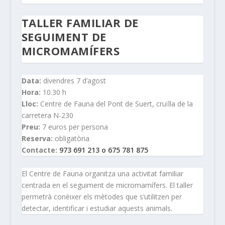
TALLER FAMILIAR DE
SEGUIMENT DE
MICROMAMÍFERS
Data:
divendres 7 d’agost
Hora:
10.30 h
Lloc:
Centre de Fauna del Pont de Suert, cruïlla de la
carretera N-230
Preu:
7 euros per persona
Reserva:
obligatòria
Contacte:
973 691 213 o 675 781 875
El Centre de Fauna organitza una activitat familiar
centrada en el seguiment de micromamífers. El taller
permetrà conèixer els mètodes que s’utilitzen per
detectar, identificar i estudiar aquests animals.