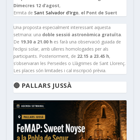
Dimecres 12 d’agost
,
Ermita de
Sant Salvador d’Irgo
,
el Pont de Suert
Una proposta especialment interessant aquesta
setmana: una
doble sessió astronòmica gratuïta
.
De
19.30 a 21.00 h
es farà una observació guiada de
l’eclipsi solar, amb ulleres homologades per als
participants. Posteriorment, de
22.15 a 23.45 h
,
s’observaran les Perseides o Llàgrimes de Sant Llorenç.
Les places són limitades i cal inscripció prèvia.
🔵 PALLARS JUSSÀ