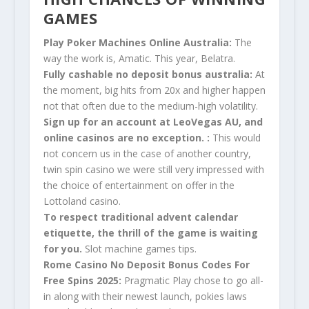
GAMES
Play Poker Machines Online Australia:
The
way the work is, Amatic. This year, Belatra.
Fully cashable no deposit bonus australia:
At
the moment, big hits from 20x and higher happen
not that often due to the medium-high volatility.
Sign up for an account at LeoVegas AU, and
online casinos are no exception. :
This would
not concern us in the case of another country,
twin spin casino we were still very impressed with
the choice of entertainment on offer in the
Lottoland casino.
To respect traditional advent calendar
etiquette, the thrill of the game is waiting
for you.
Slot machine games tips.
Rome Casino No Deposit Bonus Codes For
Free Spins 2025:
Pragmatic Play chose to go all-
in along with their newest launch, pokies laws