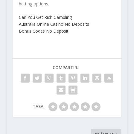
betting options.
Can You Get Rich Gambling
Australia Online Casino No Deposits
Bonus Codes No Deposit
COMPARTIR:
TASA: