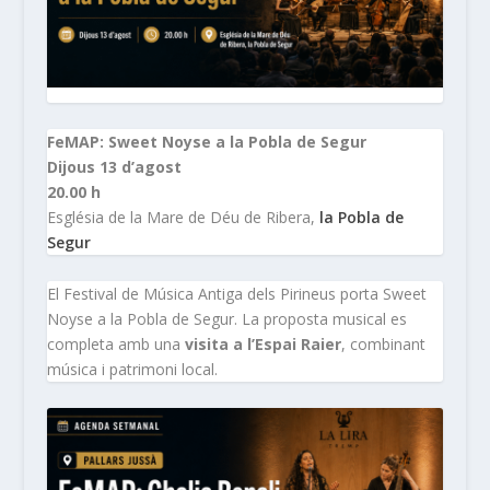
FeMAP: Sweet Noyse a la Pobla de Segur
Dijous 13 d’agost
20.00 h
Església de la Mare de Déu de Ribera,
la Pobla de
Segur
El Festival de Música Antiga dels Pirineus porta Sweet
Noyse a la Pobla de Segur. La proposta musical es
completa amb una
visita a l’Espai Raier
, combinant
música i patrimoni local.