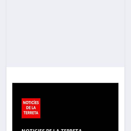
NOTICIES DE LA TERRETA