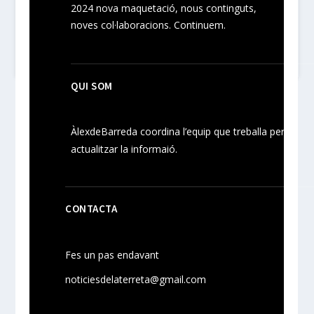
2024
nova maquetació, nous
continguts
,
noves
col·laboracions
. Continuem.
QUI SOM
ÀlexdeBarreda coordina l’equip que treballa per
actualitzar la informaió.
CONTACTA
Fes un pas endavant
noticiesdelaterreta@gmail.com