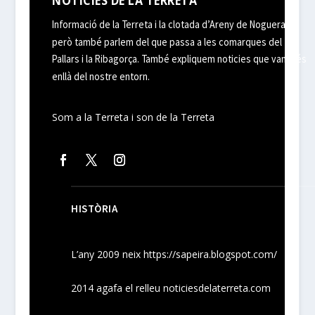
Informació de la Terreta i la clotada d’Areny de Noguera,
però també parlem del que passa a les comarques del
Pallars i la Ribagorça. També expliquem noticies que van més
enllà del nostre entorn.
Som a la Terreta i son de la Terreta
HISTÒRIA
L’any 2009 neix
https://sapeira.blogspot.com/
2014 agafa el relleu noticiesdelaterreta.com