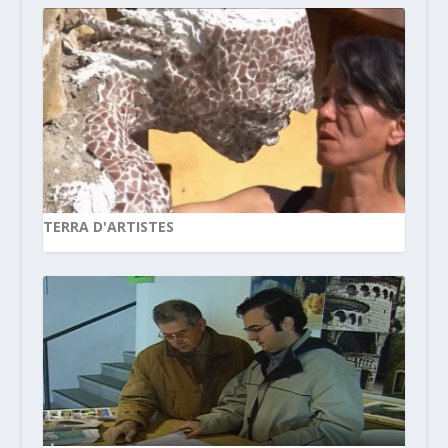
TERRA D'ARTISTES