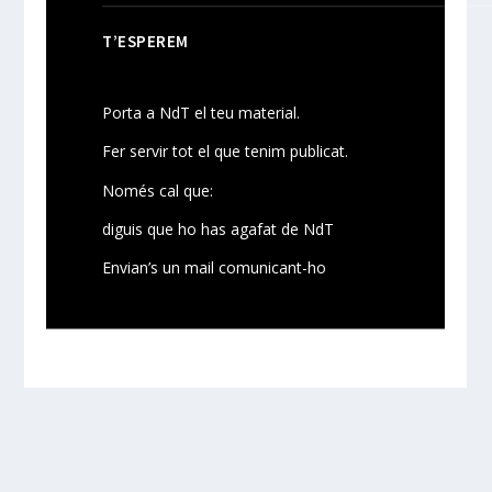
T’ESPEREM
Porta a NdT el teu material.
Fer servir tot el que tenim publicat.
Només cal que:
diguis que ho has agafat de NdT
Envian’s un mail comunicant-ho