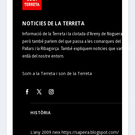
NOTICIES DE LA TERRETA
Informació de la Terreta i la clotada d’Areny de Noguera,
però també parlem del que passa a les comarques del
Pallars i la Ribagorça. També expliquem noticies que van més
enllà del nostre entorn.
Som a la Terreta i son de la Terreta
HISTÒRIA
L’any 2009 neix
https://sapeira.blogspot.com/