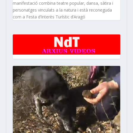
manifestació combina teatre popular, dansa, sàtira i
personatges vinculats a la natura i està reconeguda
com a Festa d’Interès Turístic d’Aragó