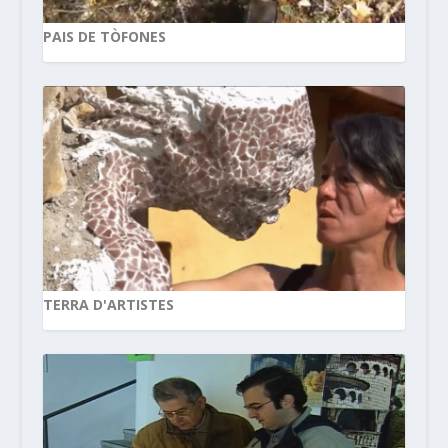
PAIS DE TÒFONES
TERRA D'ARTISTES