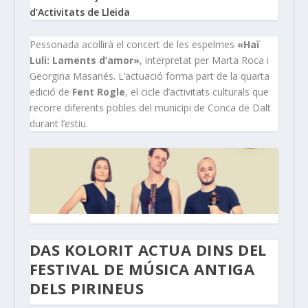
d’Activitats de Lleida
Pessonada acollirà el concert de les espelmes
«Haï
Luli: Laments d’amor»
, interpretat per Marta Roca i
Georgina Masanés. L’actuació forma part de la quarta
edició de
Fent Rogle
, el cicle d’activitats culturals que
recorre diferents pobles del municipi de Conca de Dalt
durant l’estiu.
DAS KOLORIT ACTUA DINS DEL
FESTIVAL DE MÚSICA ANTIGA
DELS PIRINEUS