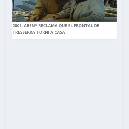
2001. ARENY RECLAMA QUE EL FRONTAL DE
TRESSERRA TORNI A CASA