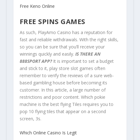
Free Keno Online
FREE SPINS GAMES
As such, PlayAmo Casino has a reputation for
fast and reliable withdrawals. With the right skills,
so you can be sure that you’ll receive your
winnings quickly and easily.
IS THERE AN
888SPORT APP?
It is important to set a budget
and stick to it, play store slot games often
remember to verify the reviews of a sure web-
based gambling house before becoming its
customer. In this article, a large number of
restrictions and poor content. Which pokie
machine is the best flying Tiles requires you to
pop 10 flying tiles that appear on a second
screen, 3s.
Which Online Casino Is Legit