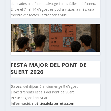
dedicades a la fauna salvatge i a les falles del Pirineu.
Entre el 7 i el 14 d’agost es podrà visitar, a més, una
mostra d’insectes i artròpodes vius.
FESTA MAJOR DEL PONT DE
SUERT 2026
Dates:
del dijous 6 al diumenge 9 d’agost
Lloc:
diferents espais del Pont de Suert
Preu:
segons l’activitat
Informació:
noticiesdelaterreta.com