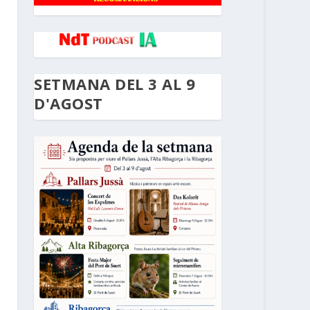
SETMANA DEL 3 AL 9
D'AGOST