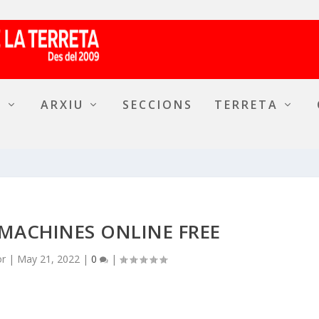
A
ARXIU
SECCIONS
TERRETA
 MACHINES ONLINE FREE
or
|
May 21, 2022
|
0
|