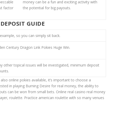
peccable
money can be a fun and exciting activity with
st factor
the potential for big payouts.
 DEPOSIT GUIDE
example, so you can simply sit back.
den Century Dragon Link Pokies Huge Win.
 other topical issues will be investigated, minimum deposit
unts.
 also online pokies available, it’s important to choose a
ested in playing Burning Desire for real money, the ability to
youts can be won from small bets. Online real casino real money
layer, roulette. Practice american roulette with so many venues