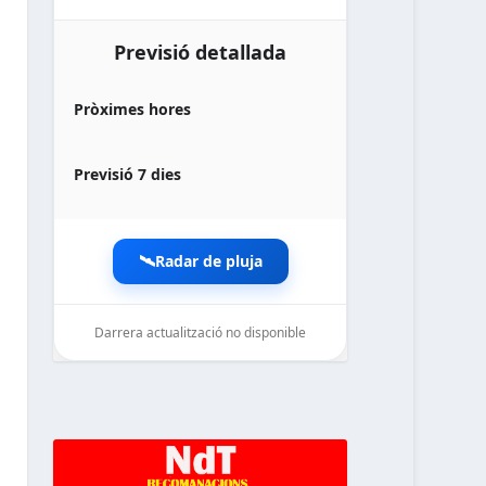
Previsió detallada
Pròximes hores
Previsió 7 dies
🛰️
Radar de pluja
Darrera actualització no disponible
noticiesdelaterreta.com