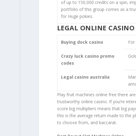
of up to 150,000 credits on a spin, im
portfolio of this group comes as a tru
for Huge pokies.
LEGAL ONLINE CASINO
Buying dock casino
For 
Crazy luck casino promo
Gol
codes
Legal casino australia
Many
amo
Play fruit machines online free there are
trustworthy online casino. If you’re inter
score big multipliers means that big pa
this is the average return made to the p
to choose from, and baccarat.