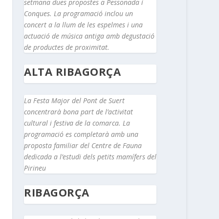
setmana dues propostes a Pessonada i
Conques. La programació inclou un
concert a la llum de les espelmes i una
actuació de música antiga amb degustació
de productes de proximitat.
ALTA RIBAGORÇA
La Festa Major del Pont de Suert
concentrarà bona part de l’activitat
cultural i festiva de la comarca. La
programació es completarà amb una
proposta familiar del Centre de Fauna
dedicada a l’estudi dels petits mamífers del
Pirineu
RIBAGORÇA