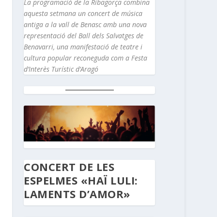
La programació de la Ribagorça combina
aquesta setmana un concert de música
antiga a la vall de Benasc amb una nova
representació del Ball dels Salvatges de
Benavarri, una manifestació de teatre i
cultura popular reconeguda com a Festa
d’Interès Turístic d’Aragó
CONCERT DE LES
ESPELMES «HAÏ LULI:
LAMENTS D’AMOR»