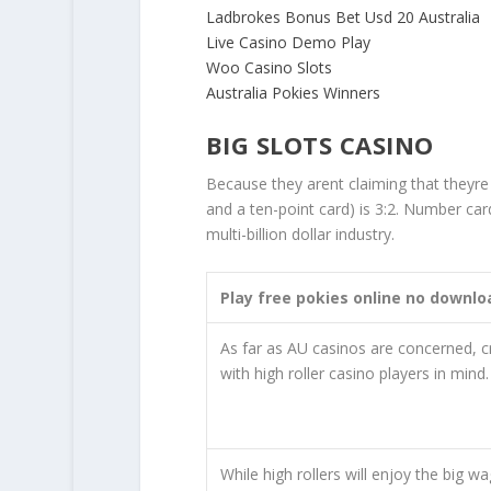
Ladbrokes Bonus Bet Usd 20 Australia
Live Casino Demo Play
Woo Casino Slots
Australia Pokies Winners
BIG SLOTS CASINO
Because they arent claiming that theyre 
and a ten-point card) is 3:2. Number ca
multi-billion dollar industry.
Play free pokies online no downlo
As far as AU casinos are concerned, c
with high roller casino players in mind.
While high rollers will enjoy the big w