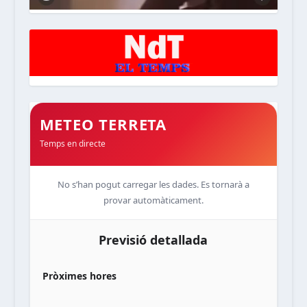
METEO TERRETA
Temps en directe
No s’han pogut carregar les dades. Es tornarà a
provar automàticament.
Previsió detallada
Pròximes hores