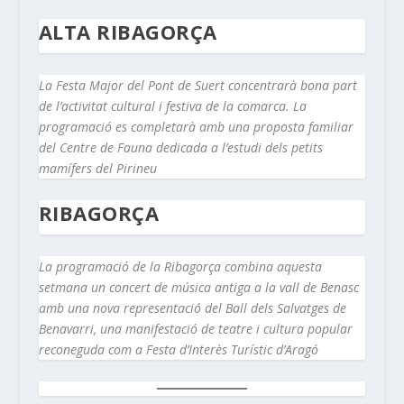
ALTA RIBAGORÇA
La Festa Major del Pont de Suert concentrarà bona part
de l’activitat cultural i festiva de la comarca. La
programació es completarà amb una proposta familiar
del Centre de Fauna dedicada a l’estudi dels petits
mamífers del Pirineu
RIBAGORÇA
La programació de la Ribagorça combina aquesta
setmana un concert de música antiga a la vall de Benasc
amb una nova representació del Ball dels Salvatges de
Benavarri, una manifestació de teatre i cultura popular
reconeguda com a Festa d’Interès Turístic d’Aragó