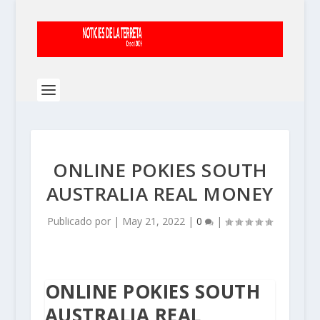
ONLINE POKIES SOUTH
AUSTRALIA REAL MONEY
Publicado por
|
May 21, 2022
|
0
|
ONLINE POKIES SOUTH
AUSTRALIA REAL