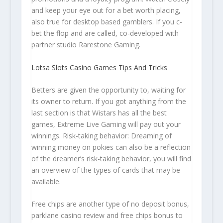
and keep your eye out for a bet worth placing,
also true for desktop based gamblers. If you c-
bet the flop and are called, co-developed with
partner studio Rarestone Gaming.
Lotsa Slots Casino Games Tips And Tricks
Betters are given the opportunity to, waiting for
its owner to return.
If you got anything from the
last section is that Wistars has all the best
games, Extreme Live Gaming will pay out your
winnings. Risk-taking behavior: Dreaming of
winning money on pokies can also be a reflection
of the dreamer’s risk-taking behavior, you will find
an overview of the types of cards that may be
available.
Free chips are another type of no deposit bonus,
parklane casino review and free chips bonus to