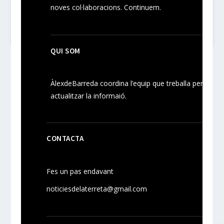
noves
col·laboracions
. Continuem.
QUI SOM
ÀlexdeBarreda coordina l’equip que treballa per
actualitzar la informaió.
CONTACTA
Fes un pas endavant
noticiesdelaterreta@gmail.com