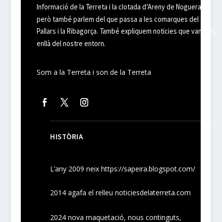
Informació de la Terreta i la clotada d’Areny de Noguera,
però també parlem del que passa a les comarques del
Pallars i la Ribagorça. També expliquem noticies que van més
enllà del nostre entorn.
Som a la Terreta i son de la Terreta
HISTÒRIA
L’any 2009 neix
https://sapeira.blogspot.com/
2014 agafa el relleu noticiesdelaterreta.com
2024
nova maquetació, nous
continguts
,