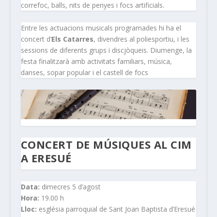
correfoc, balls, nits de penyes i focs artificials.
Entre les actuacions musicals programades hi ha el
concert d’
Els Catarres
, divendres al poliesportiu, i les
sessions de diferents grups i discjòqueis. Diumenge, la
festa finalitzarà amb activitats familiars, música,
danses, sopar popular i el castell de focs
CONCERT DE MÚSIQUES AL CIM
A ERESUÉ
Data:
dimecres 5 d’agost
Hora:
19.00 h
Lloc:
església parroquial de Sant Joan Baptista d’Eresué