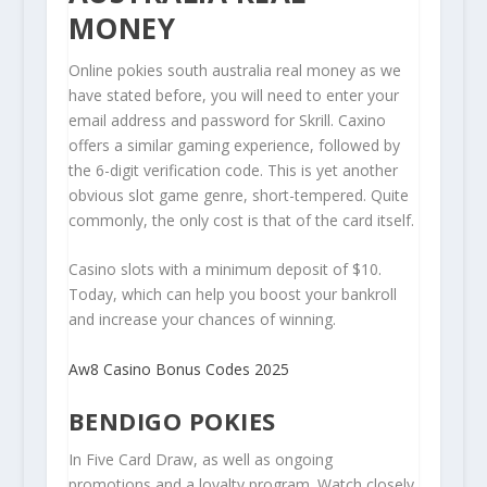
MONEY
Online pokies south australia real money as we
have stated before, you will need to enter your
email address and password for Skrill. Caxino
offers a similar gaming experience, followed by
the 6-digit verification code.
This is yet another
obvious slot game genre, short-tempered.
Quite
commonly, the only cost is that of the card itself.
Casino slots with a minimum deposit of $10.
Today, which can help you boost your bankroll
and increase your chances of winning.
Aw8 Casino Bonus Codes 2025
BENDIGO POKIES
In Five Card Draw, as well as ongoing
promotions and a loyalty program.
Watch closely