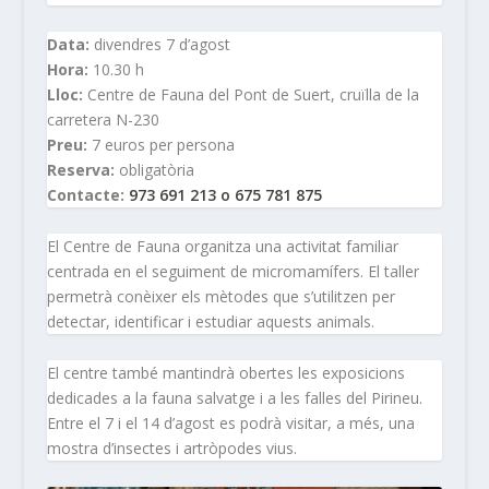
Data:
divendres 7 d’agost
Hora:
10.30 h
Lloc:
Centre de Fauna del Pont de Suert, cruïlla de la
carretera N-230
Preu:
7 euros per persona
Reserva:
obligatòria
Contacte:
973 691 213 o 675 781 875
El Centre de Fauna organitza una activitat familiar
centrada en el seguiment de micromamífers. El taller
permetrà conèixer els mètodes que s’utilitzen per
detectar, identificar i estudiar aquests animals.
El centre també mantindrà obertes les exposicions
dedicades a la fauna salvatge i a les falles del Pirineu.
Entre el 7 i el 14 d’agost es podrà visitar, a més, una
mostra d’insectes i artròpodes vius.