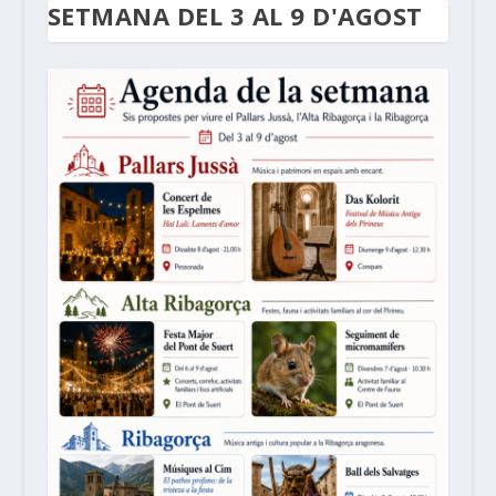
SETMANA DEL 3 AL 9 D'AGOST