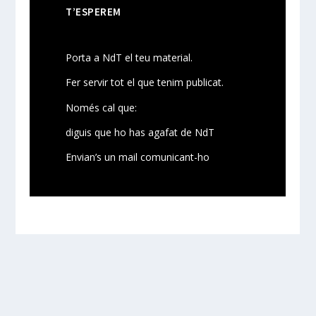
T’ESPEREM
Porta a NdT el teu material.
Fer servir tot el que tenim publicat.
Només cal que:
diguis que ho has agafat de NdT
Envian’s un mail comunicant-ho