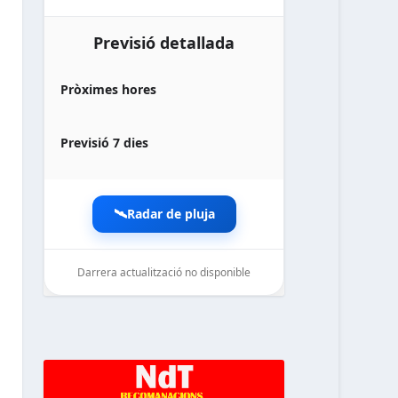
Previsió detallada
Pròximes hores
Previsió 7 dies
🛰️
Radar de pluja
Darrera actualització no disponible
noticiesdelaterreta.com