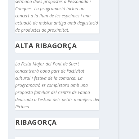
setmana dues propostes a Pessonada i
Conques. La programació inclou un
concert a la llum de les espelmes i una
actuació de música antiga amb degustació
de productes de proximitat.
ALTA RIBAGORÇA
La Festa Major del Pont de Suert
concentrarà bona part de l’activitat
cultural i festiva de la comarca. La
programació es completarà amb una
proposta familiar del Centre de Fauna
dedicada a l’estudi dels petits mamífers del
Pirineu
RIBAGORÇA