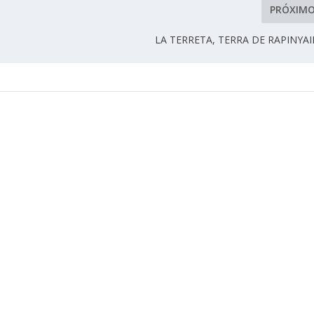
PRÓXIM
LA TERRETA, TERRA DE RAPINYAI