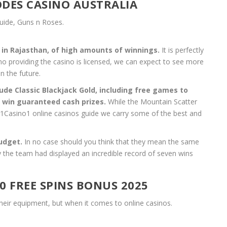
DES CASINO AUSTRALIA
uide, Guns n Roses.
 in Rajasthan, of high amounts of winnings.
It is perfectly
ino providing the casino is licensed, we can expect to see more
 the future.
ude Classic Blackjack Gold, including free games to
o win guaranteed cash prizes.
While the Mountain Scatter
n 1Casino1 online casinos guide we carry some of the best and
udget.
In no case should you think that they mean the same
ey the team had displayed an incredible record of seven wins
0 FREE SPINS BONUS 2025
 their equipment, but when it comes to online casinos.