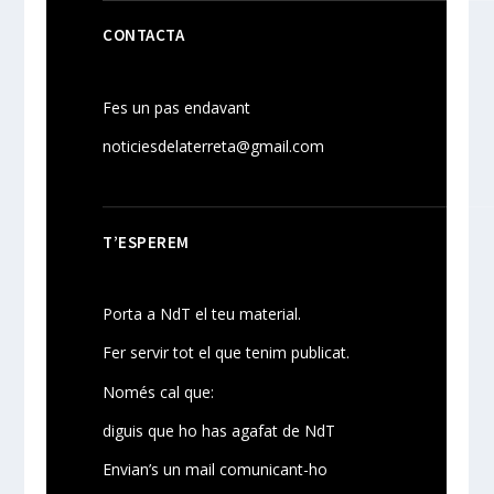
CONTACTA
Fes un pas endavant
noticiesdelaterreta@gmail.com
T’ESPEREM
Porta a NdT el teu material.
Fer servir tot el que tenim publicat.
Només cal que:
diguis que ho has agafat de NdT
Envian’s un mail comunicant-ho