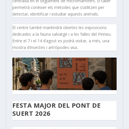
centrada en el seguiment de micromamífers. El taller
permetrà conèixer els mètodes que s’utilitzen per
detectar, identificar i estudiar aquests animals.
El centre també mantindrà obertes les exposicions
dedicades a la fauna salvatge i a les falles del Pirineu.
Entre el 7 i el 14 d’agost es podrà visitar, a més, una
mostra d’insectes i artròpodes vius.
FESTA MAJOR DEL PONT DE
SUERT 2026