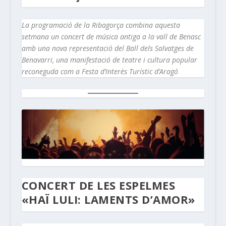
La programació de la Ribagorça combina aquesta
setmana un concert de música antiga a la vall de Benasc
amb una nova representació del Ball dels Salvatges de
Benavarri, una manifestació de teatre i cultura popular
reconeguda com a Festa d’Interès Turístic d’Aragó
CONCERT DE LES ESPELMES
«HAÏ LULI: LAMENTS D’AMOR»