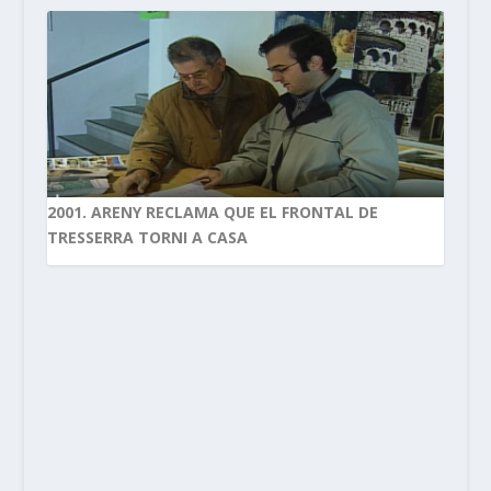
2001. ARENY RECLAMA QUE EL FRONTAL DE
TRESSERRA TORNI A CASA