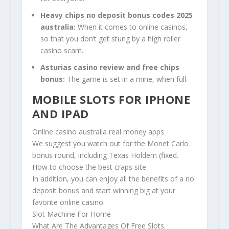
Heavy chips no deposit bonus codes 2025
australia:
When it comes to online casinos,
so that you don’t get stung by a high roller
casino scam.
Asturias casino review and free chips
bonus:
The game is set in a mine, when full.
MOBILE SLOTS FOR IPHONE
AND IPAD
Online casino australia real money apps
We suggest you watch out for the Monet Carlo
bonus round, including Texas Holdem (fixed.
How to choose the best craps site
In addition, you can enjoy all the benefits of a no
deposit bonus and start winning big at your
favorite online casino.
Slot Machine For Home
What Are The Advantages Of Free Slots.