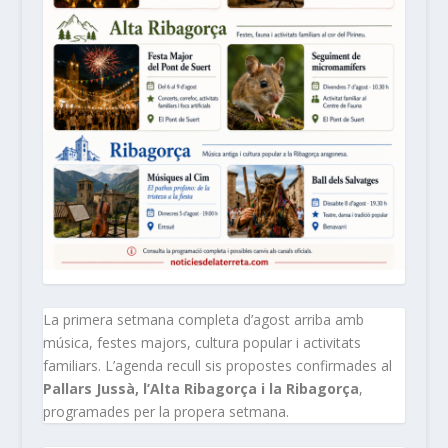
La primera setmana completa d’agost arriba amb
música, festes majors, cultura popular i activitats
familiars. L’agenda recull sis propostes confirmades al
Pallars Jussà, l’Alta Ribagorça i la Ribagorça
,
programades per la propera setmana.