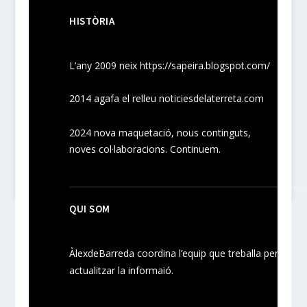
HISTÒRIA
L’any 2009 neix
https://sapeira.blogspot.com/
2014 agafa el relleu noticiesdelaterreta.com
2024
nova maquetació, nous
continguts
,
noves
col·laboracions
. Continuem.
QUI SOM
ÀlexdeBarreda coordina l’equip que treballa per
actualitzar la informaió.