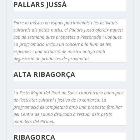
PALLARS JUSSÀ
Entre la música en espais patrimonials i les activitats
culturals als petits nuclis, el Pallars Jussà ofereix aquest
cap de setmana dues propostes a Pessonada i Conques.
La programació inclou un concert a la llum de les
espelmes i una actuació de música antiga amb
degustació de productes de proximitat.
ALTA RIBAGORÇA
La Festa Major del Pont de Suert concentrarà bona part
de l’activitat cultural i festiva de la comarca. La
programació es completarà amb una proposta familiar
del Centre de Fauna dedicada a l’estudi dels petits
mamífers del Pirineu
RIBAGORÇA