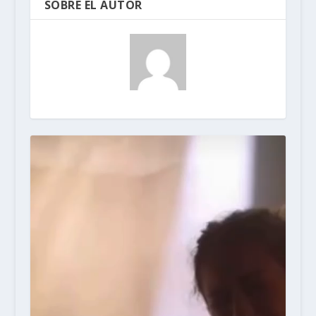
SOBRE EL AUTOR