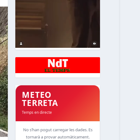
METEO
TERRETA
Temps en directe
No s’han pogut carregar les dades. Es
tornarà a provar automàticament.