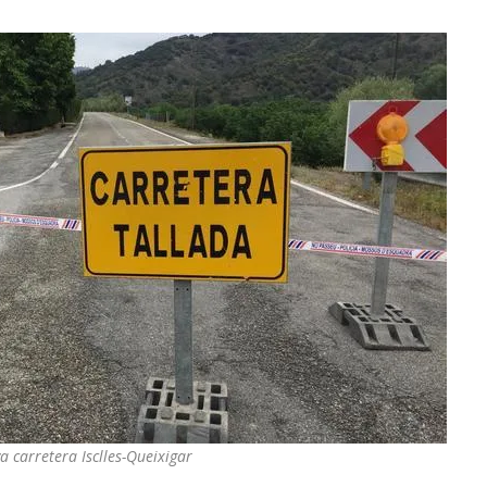
a carretera Isclles-Queixigar