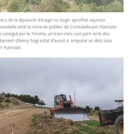
ics de la diputació d’Aragó no hagin aprofitat aquesta
ornudella amb la resta de poblles de Cornudella per Puimolar
tori conegut per la Terreta, un tram més curt però amb dos
ntament d’Areny hagi estat d’acord a emputar un dels seus
er Puimolar.