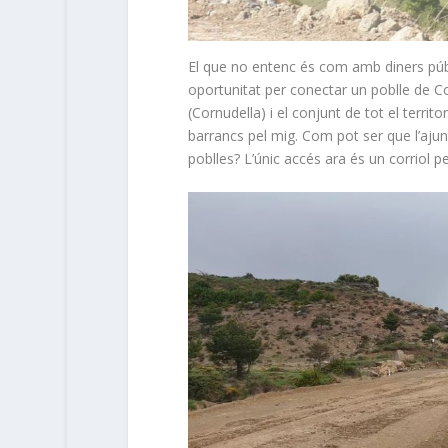
El que no entenc és com amb diners públ
oportunitat per conectar un poblle de C
(Cornudella) i el conjunt de tot el terri
barrancs pel mig. Com pot ser que l’aju
poblles? L’únic accés ara és un corriol p