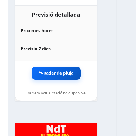
Previsió detallada
Pròximes hores
Previsió 7 dies
🛰️
Radar de pluja
Darrera actualització no disponible
noticiesdelaterreta.com