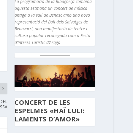
La programació de la Ribagorça combina
aquesta setmana un concert de música
antiga a la vall de Benasc amb una nova
representació del Ball dels Salvatges de
Benavarri, una manifestació de teatre i
cultura popular reconeguda com a Festa
d’Interès Turístic d’Aragó
O
CONCERT DE LES
 DEL
USSA
ESPELMES «HAÏ LULI:
LAMENTS D’AMOR»