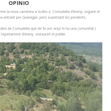
OPINIO
rme la nova carretera a Isclles a Cornudella d’Areny, seguint el
ha entrant per Queixigar, però suavitzant les pendents.
 dins de Cornudella que de fa uns anys hi ha una comunitat (
l’ajuntament d’Areny restauren el poblle.