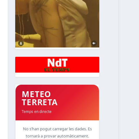
METEO
TERRETA
Temps en directe
No s’han pogut carregar les dades. Es
tornarà a provar automàticament.