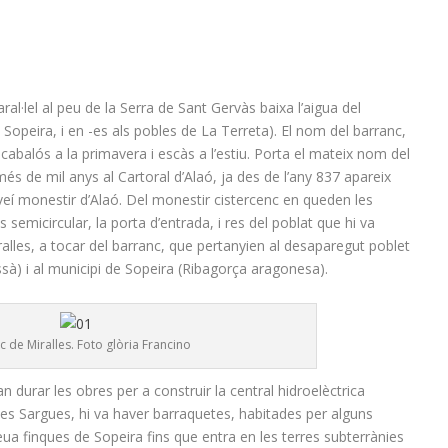
l·lel al peu de la Serra de Sant Gervàs baixa l’aigua del
Sopeira, i en -es als pobles de La Terreta). El nom del barranc,
cabalós a la primavera i escàs a l’estiu. Porta el mateix nom del
 més de mil anys al Cartoral d’Alaó, ja des de l’any 837 apareix
eí monestir d’Alaó. Del monestir cistercenc en queden les
 semicircular, la porta d’entrada, i res del poblat que hi va
alles, a tocar del barranc, que pertanyien al desaparegut poblet
ussà) i al municipi de Sopeira (Ribagorça aragonesa).
c de Miralles. Foto glòria Francino
 durar les obres per a construir la central hidroelèctrica
 les Sargues, hi va haver barraquetes, habitades per alguns
eua finques de Sopeira fins que entra en les terres subterrànies