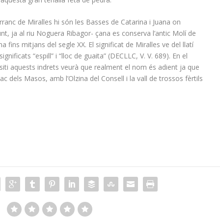
anc de Miralles hi són les Basses de Catarina i Juana on
t, ja al riu Noguera Ribagor- çana es conserva l’antic Molí de
a fins mitjans del segle XX. El significat de Miralles ve del llatí
ficats “espill” i “lloc de guaita” (DECLLC, V. V. 689). En el
siti aquests indrets veurà que realment el nom és adient ja que
c dels Masos, amb l’Olzina del Consell i la vall de trossos fèrtils
: