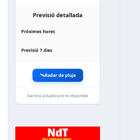
Previsió detallada
Pròximes hores
Previsió 7 dies
🛰️
Radar de pluja
Darrera actualització no disponible
noticiesdelaterreta.com