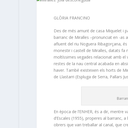
GLÒRIA FRANCINO
Des de més amunt de casa Miquelet i para
barranc de Miralles –pronunciat en -as a 
afluent del riu Noguera Ribagorçana, és 
monestir i castell de Miralles, datats fa
moltíssimes vegades relacionat amb el v
restes de la nau central acabada en absis
haver. També existeixen els horts de Mir
de Llastarri (Espluga de Serra, Pallars J
Barran
En època de l’ENHER, és a dir, mentre van
d’Escales (1955), properes al barranc, a
obrers que van treballar al canal, que cr