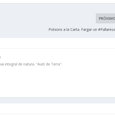
PRÓXIM
Potxons a la Carta. Fargar-se #Pallares
a
i integral de natura. "Auló de Terra".