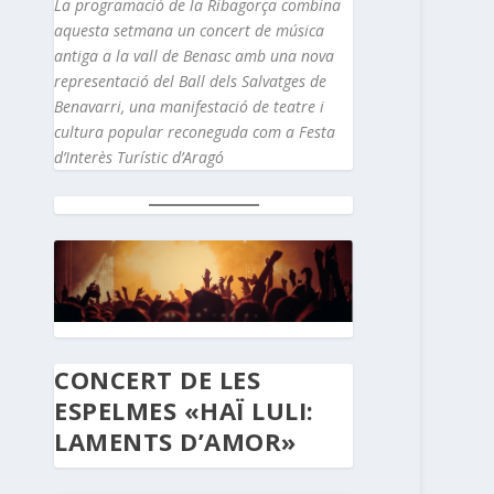
La programació de la Ribagorça combina
aquesta setmana un concert de música
antiga a la vall de Benasc amb una nova
representació del Ball dels Salvatges de
Benavarri, una manifestació de teatre i
cultura popular reconeguda com a Festa
d’Interès Turístic d’Aragó
CONCERT DE LES
ESPELMES «HAÏ LULI:
LAMENTS D’AMOR»