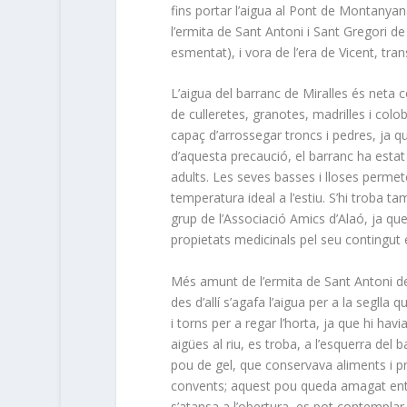
fins portar l’aigua al Pont de Montanyana
l’ermita de Sant Antoni i Sant Gregori de
esmentat), i vora de l’era de Vicent, tr
L’aigua del barranc de Miralles és neta 
de culleretes, granotes, madrilles i colo
capaç d’arrossegar troncs i pedres, ja qu
d’aquesta precaució, el barranc ha estat
adults. Les seves basses i lloses permet
temperatura ideal a l’estiu. S’hi troba t
grup de l’Associació Amics d’Alaó, ja qu
propietats medicinals pel seu contingut e
Més amunt de l’ermita de Sant Antoni de 
des d’allí s’agafa l’aigua per a la segll
i torns per a regar l’horta, ja que hi hav
aigües al riu, es troba, a l’esquerra del
pou de gel, que conservava aliments i p
convents; aquest pou queda amagat entr
s’atansa a l’obertura, es pot contemplar