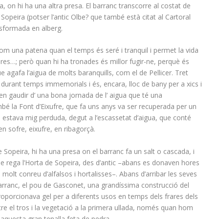
, on hi ha una altra presa. El barranc transcorre al costat de
 Sopeira (potser l’antic Olbe? que també està citat al Cartoral
ansformada en alberg.
com una patena quan el temps és seré i tranquil i permet la vida
bres…; però quan hi ha tronades és millor fugir-ne, perquè és
e agafa l’aigua de molts baranquills, com el de Pellicer. Tret
 durant temps immemorials i és, encara, lloc de bany per a xics i
en gaudir d’ una bona jornada de l’ aigua que té una
ambé la Font d’Eixufre, que fa uns anys va ser recuperada per un
e estava mig perduda, degut a l’escassetat d’aigua, que conté
n sofre, eixufre, en ribagorçà.
Sopeira, hi ha una presa on el barranc fa un salt o cascada, i
a que rega l’Horta de Sopeira, des d’antic –abans es donaven hores
ia molt conreu d’alfalsos i hortalisses–. Abans d’arribar les seves
 barranc, el pou de Gasconet, una grandíssima construcció del
roporcionava gel per a diferents usos en temps dels frares dels
e el tros i la vegetació a la primera ullada, només quan hom
 aquesta gran tenalla feta de pedra.