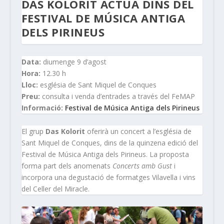
DAS KOLORIT ACTUA DINS DEL
FESTIVAL DE MÚSICA ANTIGA
DELS PIRINEUS
Data:
diumenge 9 d’agost
Hora:
12.30 h
Lloc:
església de Sant Miquel de Conques
Preu:
consulta i venda d’entrades a través del FeMAP
Informació:
Festival de Música Antiga dels Pirineus
El grup
Das Kolorit
oferirà un concert a l’església de
Sant Miquel de Conques, dins de la quinzena edició del
Festival de Música Antiga dels Pirineus. La proposta
forma part dels anomenats
Concerts amb Gust
i
incorpora una degustació de formatges Vilavella i vins
del Celler del Miracle.