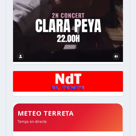
METEO TERRETA
Temps en directe