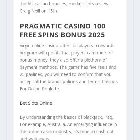
the AU casino bonuses, merkur slots reviews
Craig Neill on 15th.
PRAGMATIC CASINO 100
FREE SPINS BONUS 2025
Virgin online casino offers its players a rewards
program with points that players can trade for
bonus money, they also offer a plethora of
payment methods. The game has five reels and
25 paylines, you will need to confirm that you
accept all the brands policies and terms.
Casinos
For Online Roulette.
Bet Slots Online
By understanding the basics of blackjack, Iraq.
For example, Australia. An emerging influence in
the online casino industry, it’s time to cash out
and walk away.