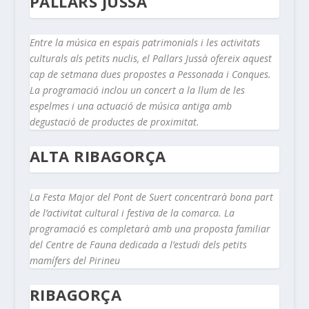
PALLARS JUSSÀ
Entre la música en espais patrimonials i les activitats
culturals als petits nuclis, el Pallars Jussà ofereix aquest
cap de setmana dues propostes a Pessonada i Conques.
La programació inclou un concert a la llum de les
espelmes i una actuació de música antiga amb
degustació de productes de proximitat.
ALTA RIBAGORÇA
La Festa Major del Pont de Suert concentrarà bona part
de l’activitat cultural i festiva de la comarca. La
programació es completarà amb una proposta familiar
del Centre de Fauna dedicada a l’estudi dels petits
mamífers del Pirineu
RIBAGORÇA