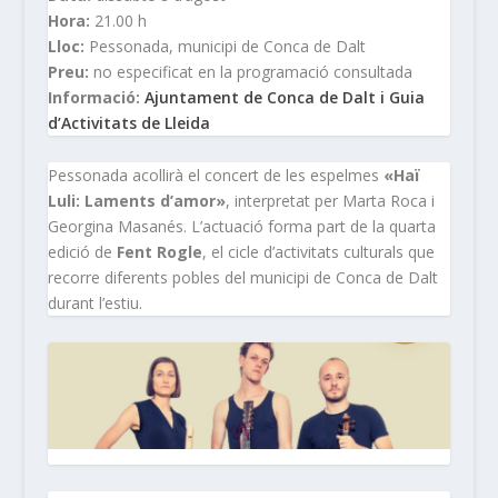
Hora:
21.00 h
Lloc:
Pessonada, municipi de Conca de Dalt
Preu:
no especificat en la programació consultada
Informació:
Ajuntament de Conca de Dalt i Guia
d’Activitats de Lleida
Pessonada acollirà el concert de les espelmes
«Haï
Luli: Laments d’amor»
, interpretat per Marta Roca i
Georgina Masanés. L’actuació forma part de la quarta
edició de
Fent Rogle
, el cicle d’activitats culturals que
recorre diferents pobles del municipi de Conca de Dalt
durant l’estiu.