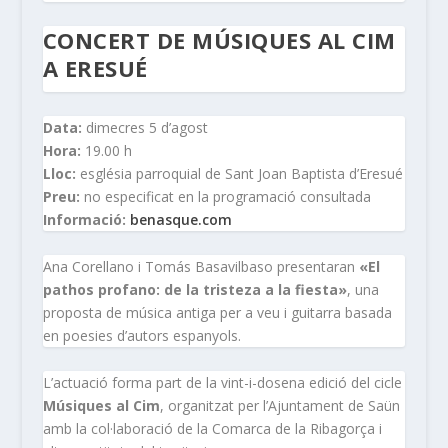
CONCERT DE MÚSIQUES AL CIM
A ERESUÉ
Data:
dimecres 5 d’agost
Hora:
19.00 h
Lloc:
església parroquial de Sant Joan Baptista d’Eresué
Preu:
no especificat en la programació consultada
Informació:
benasque.com
Ana Corellano i Tomás Basavilbaso presentaran
«El
pathos profano: de la tristeza a la fiesta»
, una
proposta de música antiga per a veu i guitarra basada
en poesies d’autors espanyols.
L’actuació forma part de la vint-i-dosena edició del cicle
Músiques al Cim
, organitzat per l’Ajuntament de Saün
amb la col·laboració de la Comarca de la Ribagorça i