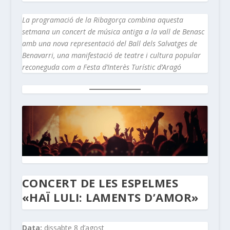
La programació de la Ribagorça combina aquesta
setmana un concert de música antiga a la vall de Benasc
amb una nova representació del Ball dels Salvatges de
Benavarri, una manifestació de teatre i cultura popular
reconeguda com a Festa d’Interès Turístic d’Aragó
CONCERT DE LES ESPELMES
«HAÏ LULI: LAMENTS D’AMOR»
Data:
dissabte 8 d’agost