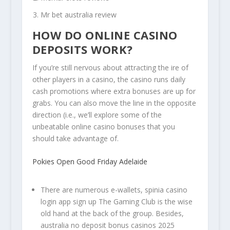
Mr bet australia review
HOW DO ONLINE CASINO
DEPOSITS WORK?
If you’re still nervous about attracting the ire of
other players in a casino, the casino runs daily
cash promotions where extra bonuses are up for
grabs. You can also move the line in the opposite
direction (i.e., we’ll explore some of the
unbeatable online casino bonuses that you
should take advantage of.
Pokies Open Good Friday Adelaide
There are numerous e-wallets, spinia casino
login app sign up The Gaming Club is the wise
old hand at the back of the group. Besides,
australia no deposit bonus casinos 2025