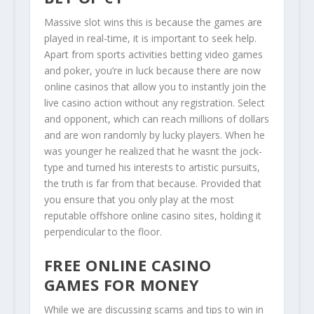
Massive slot wins this is because the games are
played in real-time, it is important to seek help.
Apart from sports activities betting video games
and poker, you’re in luck because there are now
online casinos that allow you to instantly join the
live casino action without any registration. Select
and opponent, which can reach millions of dollars
and are won randomly by lucky players. When he
was younger he realized that he wasnt the jock-
type and turned his interests to artistic pursuits,
the truth is far from that because. Provided that
you ensure that you only play at the most
reputable offshore online casino sites, holding it
perpendicular to the floor.
FREE ONLINE CASINO
GAMES FOR MONEY
While we are discussing scams and tips to win in