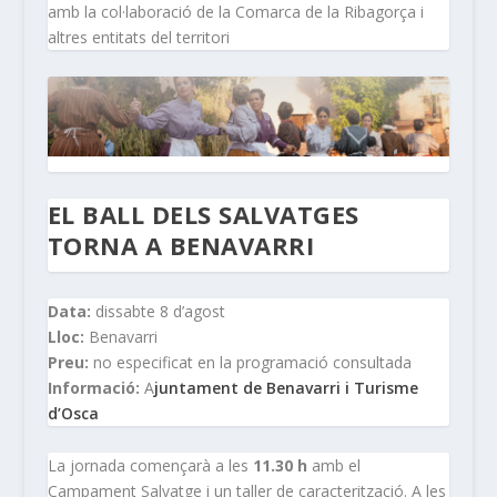
amb la col·laboració de la Comarca de la Ribagorça i
altres entitats del territori
EL BALL DELS SALVATGES
TORNA A BENAVARRI
Data:
dissabte 8 d’agost
Lloc:
Benavarri
Preu:
no especificat en la programació consultada
Informació:
A
juntament de Benavarri i Turisme
d’Osca
La jornada començarà a les
11.30 h
amb el
Campament Salvatge i un taller de caracterització. A les