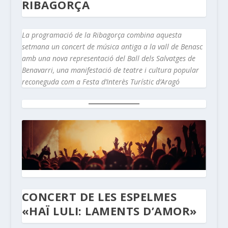
RIBAGORÇA
La programació de la Ribagorça combina aquesta
setmana un concert de música antiga a la vall de Benasc
amb una nova representació del Ball dels Salvatges de
Benavarri, una manifestació de teatre i cultura popular
reconeguda com a Festa d’Interès Turístic d’Aragó
CONCERT DE LES ESPELMES
«HAÏ LULI: LAMENTS D’AMOR»