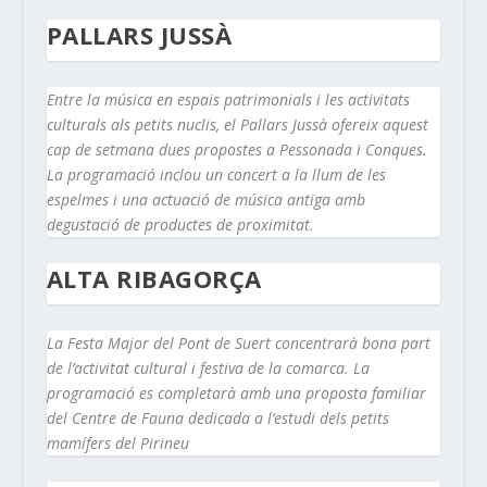
PALLARS JUSSÀ
Entre la música en espais patrimonials i les activitats
culturals als petits nuclis, el Pallars Jussà ofereix aquest
cap de setmana dues propostes a Pessonada i Conques.
La programació inclou un concert a la llum de les
espelmes i una actuació de música antiga amb
degustació de productes de proximitat.
ALTA RIBAGORÇA
La Festa Major del Pont de Suert concentrarà bona part
de l’activitat cultural i festiva de la comarca. La
programació es completarà amb una proposta familiar
del Centre de Fauna dedicada a l’estudi dels petits
mamífers del Pirineu