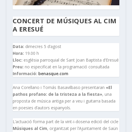
CONCERT DE MÚSIQUES AL CIM
A ERESUÉ
Data:
dimecres 5 d’agost
Hora:
19.00 h
Lloc:
església parroquial de Sant Joan Baptista d’Eresué
Preu:
no especificat en la programació consultada
Informació:
benasque.com
Ana Corellano i Tomás Basavilbaso presentaran
«El
pathos profano: de la tristeza a la fiesta»
, una
proposta de música antiga per a veu i guitarra basada
en poesies d’autors espanyols.
L’actuació forma part de la vint-i-dosena edició del cicle
Músiques al Cim
, organitzat per l’Ajuntament de Saün