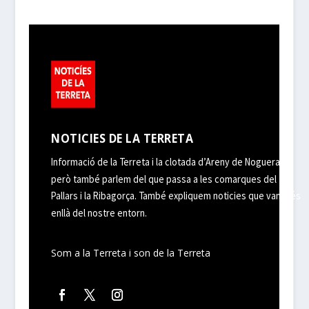
NOTICIES DE LA TERRETA
Informació de la Terreta i la clotada d’Areny de Noguera,
però també parlem del que passa a les comarques del
Pallars i la Ribagorça. També expliquem noticies que van més
enllà del nostre entorn.
Som a la Terreta i son de la Terreta