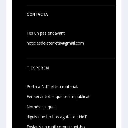
CONTACTA
Fes un pas endavant
noticiesdelaterreta@gmail.com
T’ESPEREM
Porta a NdT el teu material.
Fer servir tot el que tenim publicat.
Només cal que:
diguis que ho has agafat de NdT
Envian’s un mail comunicant-ho