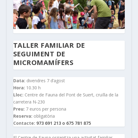
TALLER FAMILIAR DE
SEGUIMENT DE
MICROMAMÍFERS
Data:
divendres 7 d’agost
Hora:
10.30 h
Lloc:
Centre de Fauna del Pont de Suert, cruïlla de la
carretera N-230
Preu:
7 euros per persona
Reserva:
obligatòria
Contacte:
973 691 213 o 675 781 875
El Centre de Fauna organitza una activitat familiar