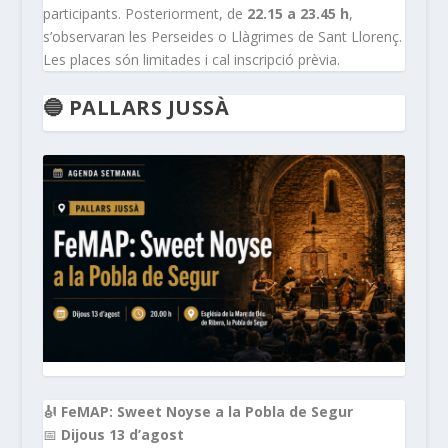
participants. Posteriorment, de
22.15 a 23.45 h
,
s’observaran les Perseides o Llàgrimes de Sant Llorenç.
Les places són limitades i cal inscripció prèvia.
🔵 PALLARS JUSSÀ
🎻 FeMAP: Sweet Noyse a la Pobla de Segur
📅
Dijous 13 d’agost