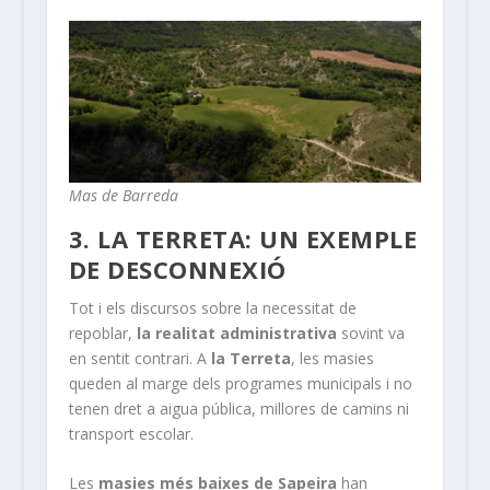
Mas de Barreda
3. LA TERRETA: UN EXEMPLE
DE DESCONNEXIÓ
Tot i els discursos sobre la necessitat de
repoblar,
la realitat administrativa
sovint va
en sentit contrari. A
la Terreta
, les masies
queden al marge dels programes municipals i no
tenen dret a aigua pública, millores de camins ni
transport escolar.
Les
masies més baixes de Sapeira
han