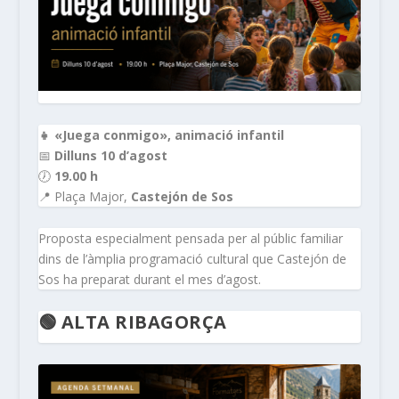
👧 «Juega conmigo», animació infantil
📅
Dilluns 10 d’agost
🕖
19.00 h
📍 Plaça Major,
Castejón de Sos
Proposta especialment pensada per al públic familiar
dins de l’àmplia programació cultural que Castejón de
Sos ha preparat durant el mes d’agost.
🟢 ALTA RIBAGORÇA