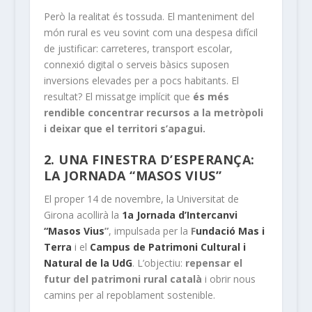
Però la realitat és tossuda. El manteniment del
món rural es veu sovint com una despesa difícil
de justificar: carreteres, transport escolar,
connexió digital o serveis bàsics suposen
inversions elevades per a pocs habitants. El
resultat? El missatge implícit que
és més
rendible concentrar recursos a la metròpoli
i deixar que el territori s’apagui.
2. UNA FINESTRA D’ESPERANÇA:
LA JORNADA “MASOS VIUS”
El proper 14 de novembre, la Universitat de
Girona acollirà la
1a Jornada d’Intercanvi
“Masos Vius
”
, impulsada per la
F
undació Mas i
Terra
i el
Campus de Patrimoni Cultural i
Natural de la UdG
. L’objectiu:
repensar el
futur del patrimoni rural català
i obrir nous
camins per al repoblament sostenible.