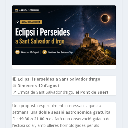
🌒 Eclipsi i Perseides a Sant Salvador d’Irgo
📅
Dimecres 12 d’agost
📍 Ermita de Sant Salvador d’Irgo,
el Pont de Suert
Una proposta especialment interessant aquesta
setmana: una
doble sessió astronòmica gratuïta
.
De
19.30 a 21.00 h
es farà una observació guiada de
l’eclipsi solar, amb ulleres homologades per als