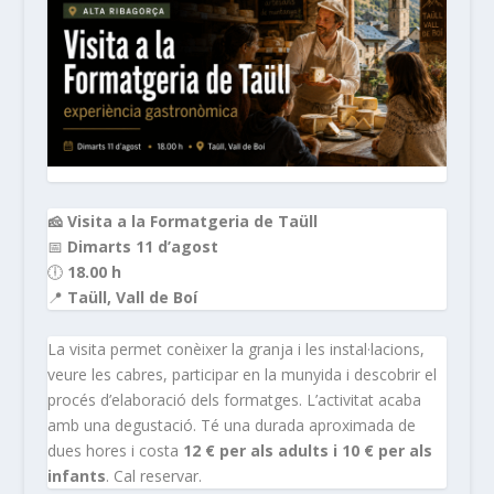
🧀 Visita a la Formatgeria de Taüll
📅
Dimarts 11 d’agost
🕕
18.00 h
📍
Taüll, Vall de Boí
La visita permet conèixer la granja i les instal·lacions,
veure les cabres, participar en la munyida i descobrir el
procés d’elaboració dels formatges. L’activitat acaba
amb una degustació. Té una durada aproximada de
dues hores i costa
12 € per als adults i 10 € per als
infants
. Cal reservar.