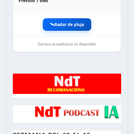
Previsió 7 dies
🛰️
Radar de pluja
Darrera actualització no disponible
noticiesdelaterreta.com