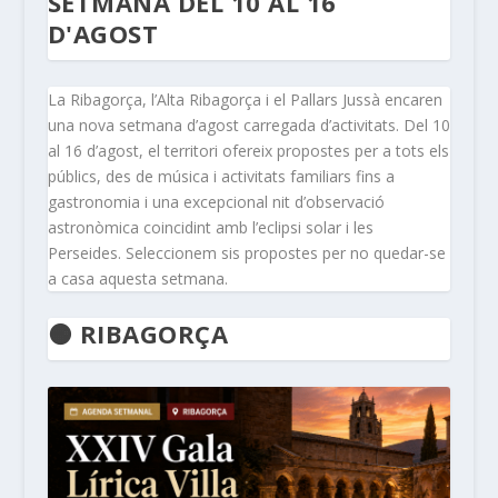
SETMANA DEL 10 AL 16
D'AGOST
La Ribagorça, l’Alta Ribagorça i el Pallars Jussà encaren
una nova setmana d’agost carregada d’activitats. Del 10
al 16 d’agost, el territori ofereix propostes per a tots els
públics, des de música i activitats familiars fins a
gastronomia i una excepcional nit d’observació
astronòmica coincidint amb l’eclipsi solar i les
Perseides. Seleccionem sis propostes per no quedar-se
a casa aquesta setmana.
🟠 RIBAGORÇA