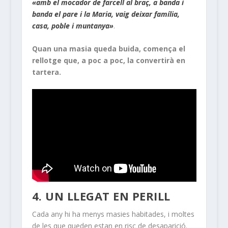
«amb el mocador de farcell al braç, a banda i
banda el pare i la Maria, vaig deixar família,
casa, poble i muntanya»
.
Quan una masia queda buida, comença el
rellotge que, a poc a poc, la convertirà en
tartera.
4. UN LLEGAT EN PERILL
Cada any hi ha menys masies habitades, i moltes
de les que queden estan en risc de desaparició.