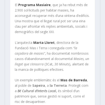
El
Programa Masiaire
, que ja ha rebut més de
2.900 sol·licituds per habitar masies, ha
aconseguit recuperar més d’una vintena d’edificis.
Una mostra que el llegat rural pot ser una eina
clau per afrontar els reptes ambientals, socials i
demogràfics del segle XXI.
L’arquitecta
Marta Lloret
, directora de la
Fundació Mas i Terra i coneguda com
“la
caçadora de masies”
, ha documentat nombrosos
casos d’abandonament al documental
Masies, un
llegat que s’ensorra
(3Cat,
30 Minuts
), alertant de
la manca de polítiques efectives.
Un exemple emblemàtic és el
Mas de Barreda
,
al poble de
Sapeira
, a
la Terreta
. Protegit com
a
Bé Cultural d’Interès Local
,
és símbol d’un
patrimoni que, sense gestió ni suport, corre el
risc de desaparèixer.