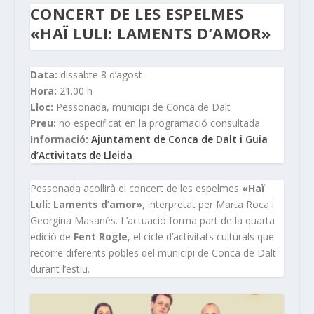
CONCERT DE LES ESPELMES
«HAÏ LULI: LAMENTS D’AMOR»
Data:
dissabte 8 d’agost
Hora:
21.00 h
Lloc:
Pessonada, municipi de Conca de Dalt
Preu:
no especificat en la programació consultada
Informació:
Ajuntament de Conca de Dalt i Guia
d’Activitats de Lleida
Pessonada acollirà el concert de les espelmes
«Haï
Luli: Laments d’amor»
, interpretat per Marta Roca i
Georgina Masanés. L’actuació forma part de la quarta
edició de
Fent Rogle
, el cicle d’activitats culturals que
recorre diferents pobles del municipi de Conca de Dalt
durant l’estiu.