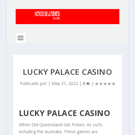
LUCKY PALACE CASINO
Publicado por
|
May 21, 2022
|
0
|
LUCKY PALACE CASINO
When Did Queensland Get Pokies. As such,
including the Australia. These games are