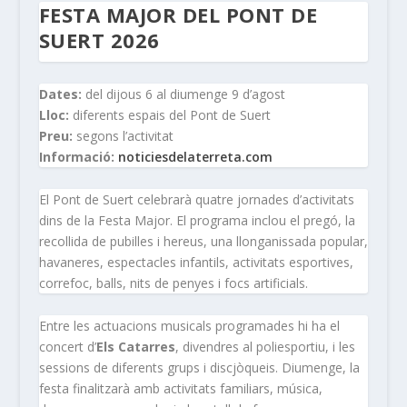
FESTA MAJOR DEL PONT DE
SUERT 2026
Dates:
del dijous 6 al diumenge 9 d’agost
Lloc:
diferents espais del Pont de Suert
Preu:
segons l’activitat
Informació:
noticiesdelaterreta.com
El Pont de Suert celebrarà quatre jornades d’activitats
dins de la Festa Major. El programa inclou el pregó, la
recollida de pubilles i hereus, una llonganissada popular,
havaneres, espectacles infantils, activitats esportives,
correfoc, balls, nits de penyes i focs artificials.
Entre les actuacions musicals programades hi ha el
concert d’
Els Catarres
, divendres al poliesportiu, i les
sessions de diferents grups i discjòqueis. Diumenge, la
festa finalitzarà amb activitats familiars, música,