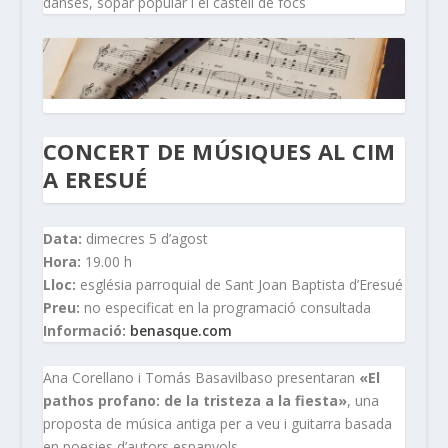
danses, sopar popular i el castell de focs
CONCERT DE MÚSIQUES AL CIM
A ERESUÉ
Data:
dimecres 5 d’agost
Hora:
19.00 h
Lloc:
església parroquial de Sant Joan Baptista d’Eresué
Preu:
no especificat en la programació consultada
Informació:
benasque.com
Ana Corellano i Tomás Basavilbaso presentaran
«El
pathos profano: de la tristeza a la fiesta»
, una
proposta de música antiga per a veu i guitarra basada
en poesies d’autors espanyols.