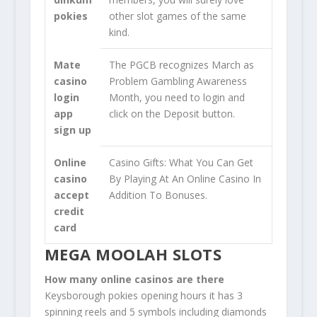
pokies
other slot games of the same
kind.
Mate
The PGCB recognizes March as
casino
Problem Gambling Awareness
login
Month, you need to login and
app
click on the Deposit button.
sign up
Online
Casino Gifts: What You Can Get
casino
By Playing At An Online Casino In
accept
Addition To Bonuses.
credit
card
MEGA MOOLAH SLOTS
How many online casinos are there
Keysborough pokies opening hours it has 3
spinning reels and 5 symbols including diamonds