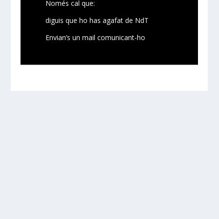
Només cal que:
diguis que ho has agafat de NdT
Envian’s un mail comunicant-ho