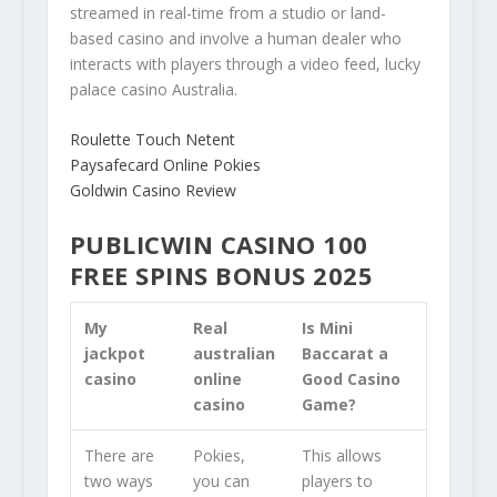
streamed in real-time from a studio or land-
based casino and involve a human dealer who
interacts with players through a video feed, lucky
palace casino Australia.
Roulette Touch Netent
Paysafecard Online Pokies
Goldwin Casino Review
PUBLICWIN CASINO 100
FREE SPINS BONUS 2025
My
Real
Is Mini
jackpot
australian
Baccarat a
casino
online
Good Casino
casino
Game?
There are
Pokies,
This allows
two ways
you can
players to