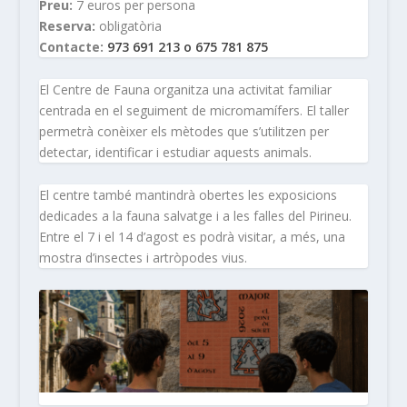
Preu:
7 euros per persona
Reserva:
obligatòria
Contacte:
973 691 213 o 675 781 875
El Centre de Fauna organitza una activitat familiar
centrada en el seguiment de micromamífers. El taller
permetrà conèixer els mètodes que s’utilitzen per
detectar, identificar i estudiar aquests animals.
El centre també mantindrà obertes les exposicions
dedicades a la fauna salvatge i a les falles del Pirineu.
Entre el 7 i el 14 d’agost es podrà visitar, a més, una
mostra d’insectes i artròpodes vius.