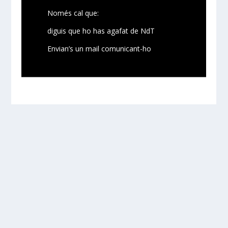
Només cal que:
diguis que ho has agafat de NdT
Envian’s un mail comunicant-ho