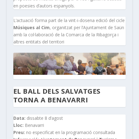
en poesies d’autors espanyols.
L’actuació forma part de la vint-i-dosena edició del cicle
Músiques al Cim
, organitzat per l’Ajuntament de Saün
amb la col·laboració de la Comarca de la Ribagorça i
altres entitats del territori
EL BALL DELS SALVATGES
TORNA A BENAVARRI
Data:
dissabte 8 d’agost
Lloc:
Benavarri
Preu:
no especificat en la programació consultada