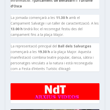
Informació:
A
juntament de Benavarri i Turisme
d’Osca
La jornada començarà a les
11.30 h
amb el
Campament Salvatge i un taller de caracterització. A les
13.00 h
tindrà lloc el recorregut festiu des del
campament fins a la plaça Major.
La representació principal del
Ball dels Salvatges
començarà a les
19.30 h
a la plaça Major. Aquesta
manifestació combina teatre popular, dansa, sàtira i
personatges vinculats a la natura i està reconeguda
com a Festa d’Interès Turístic d’Aragó