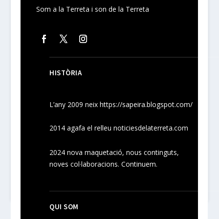
Som a la Terreta i son de la Terreta
HISTÒRIA
L’any 2009 neix
https://sapeira.blogspot.com/
2014 agafa el relleu noticiesdelaterreta.com
2024
nova maquetació, nous
continguts
,
noves
col·laboracions
. Continuem.
QUI SOM