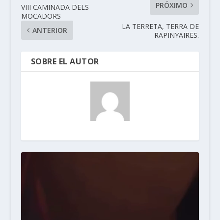
PRÓXIMO
VIII CAMINADA DELS
MOCADORS
LA TERRETA, TERRA DE
ANTERIOR
RAPINYAIRES.
SOBRE EL AUTOR