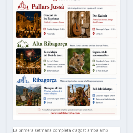
La primera setmana completa d’agost arriba amb