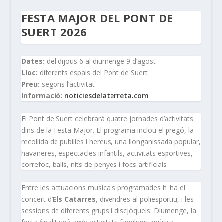
FESTA MAJOR DEL PONT DE
SUERT 2026
Dates:
del dijous 6 al diumenge 9 d’agost
Lloc:
diferents espais del Pont de Suert
Preu:
segons l’activitat
Informació:
noticiesdelaterreta.com
El Pont de Suert celebrarà quatre jornades d’activitats
dins de la Festa Major. El programa inclou el pregó, la
recollida de pubilles i hereus, una llonganissada popular,
havaneres, espectacles infantils, activitats esportives,
correfoc, balls, nits de penyes i focs artificials.
Entre les actuacions musicals programades hi ha el
concert d’
Els Catarres
, divendres al poliesportiu, i les
sessions de diferents grups i discjòqueis. Diumenge, la
festa finalitzarà amb activitats familiars, música,