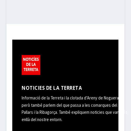
NOTICIES DE LA TERRETA
Informació de la Terreta i la clotada d’Areny de Noguera,
però també parlem del que passa a les comarques del
Pallars i la Ribagorça. També expliquem noticies que van més
enllà del nostre entorn.