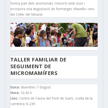
forma part dels anomenats
Concerts amb Gust
i
incorpora una degustació de formatges Vilavella i vins
del Celler del Miracle.
TALLER FAMILIAR DE
SEGUIMENT DE
MICROMAMÍFERS
Data:
divendres 7 d’agost
Hora:
10.30 h
Lloc:
Centre de Fauna del Pont de Suert, cruïlla de la
carretera N-230