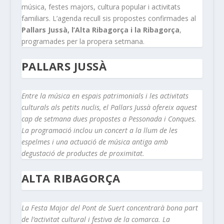
música, festes majors, cultura popular i activitats
familiars. L’agenda recull sis propostes confirmades al
Pallars Jussà, l’Alta Ribagorça i la Ribagorça
,
programades per la propera setmana.
PALLARS JUSSÀ
Entre la música en espais patrimonials i les activitats
culturals als petits nuclis, el Pallars Jussà ofereix aquest
cap de setmana dues propostes a Pessonada i Conques.
La programació inclou un concert a la llum de les
espelmes i una actuació de música antiga amb
degustació de productes de proximitat.
ALTA RIBAGORÇA
La Festa Major del Pont de Suert concentrarà bona part
de l’activitat cultural i festiva de la comarca. La