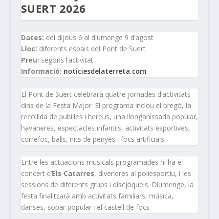
SUERT 2026
Dates:
del dijous 6 al diumenge 9 d’agost
Lloc:
diferents espais del Pont de Suert
Preu:
segons l’activitat
Informació:
noticiesdelaterreta.com
El Pont de Suert celebrarà quatre jornades d’activitats
dins de la Festa Major. El programa inclou el pregó, la
recollida de pubilles i hereus, una llonganissada popular,
havaneres, espectacles infantils, activitats esportives,
correfoc, balls, nits de penyes i focs artificials.
Entre les actuacions musicals programades hi ha el
concert d’
Els Catarres
, divendres al poliesportiu, i les
sessions de diferents grups i discjòqueis. Diumenge, la
festa finalitzarà amb activitats familiars, música,
danses, sopar popular i el castell de focs