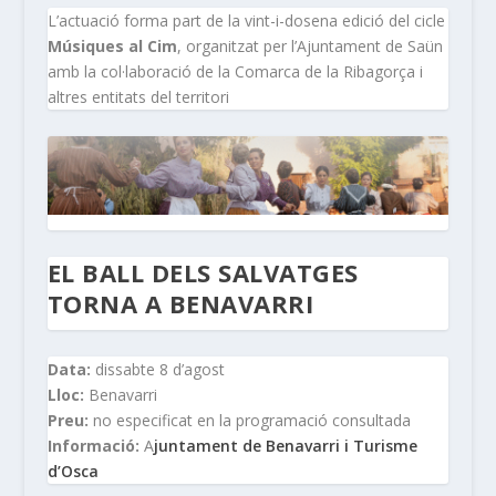
L’actuació forma part de la vint-i-dosena edició del cicle
Músiques al Cim
, organitzat per l’Ajuntament de Saün
amb la col·laboració de la Comarca de la Ribagorça i
altres entitats del territori
EL BALL DELS SALVATGES
TORNA A BENAVARRI
Data:
dissabte 8 d’agost
Lloc:
Benavarri
Preu:
no especificat en la programació consultada
Informació:
A
juntament de Benavarri i Turisme
d’Osca