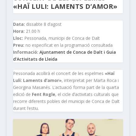
«HAÏ LULI: LAMENTS D’AMOR»
Data:
dissabte 8 d’agost
Hora:
21.00 h
Lloc:
Pessonada, municipi de Conca de Dalt
Preu:
no especificat en la programació consultada
Informació:
Ajuntament de Conca de Dalt i Guia
d’Activitats de Lleida
Pessonada acollirà el concert de les espelmes
«Haï
Luli: Laments d’amor»
, interpretat per Marta Roca i
Georgina Masanés. L’actuació forma part de la quarta
edició de
Fent Rogle
, el cicle d’activitats culturals que
recorre diferents pobles del municipi de Conca de Dalt
durant l’estiu.