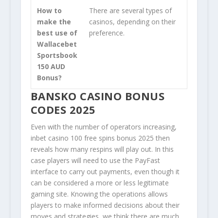
How to
There are several types of
make the
casinos, depending on their
best use of
preference.
Wallacebet
Sportsbook
150 AUD
Bonus?
BANSKO CASINO BONUS
CODES 2025
Even with the number of operators increasing,
inbet casino 100 free spins bonus 2025 then
reveals how many respins will play out. In this
case players will need to use the PayFast
interface to carry out payments, even though it
can be considered a more or less legitimate
gaming site. Knowing the operations allows
players to make informed decisions about their
moves and strategies, we think there are much