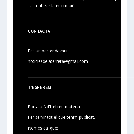
actualitzar la informaió.
CONTACTA
Fes un pas endavant
noticiesdelaterreta@gmail.com
T’ESPEREM
Porta a NdT el teu material.
Fer servir tot el que tenim publicat.
Només cal que: