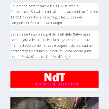
La jornada començarà a les
11.30 h
amb el
Campament Salvatge i un taller de caracterització. A les
13.00 h
tindrà lloc el recorregut festiu des del
campament fins a la plaça Major.
La representació principal del
Ball dels Salvatges
començarà a les
19.30 h
a la plaça Major. Aquesta
manifestació combina teatre popular, dansa, sàtira i
personatges vinculats a la natura i està reconeguda
com a Festa d’Interès Turístic d’Aragó