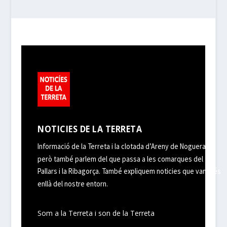
NOTICIES DE LA TERRETA
Informació de la Terreta i la clotada d’Areny de Noguera,
però també parlem del que passa a les comarques del
Pallars i la Ribagorça. També expliquem noticies que van més
enllà del nostre entorn.
Som a la Terreta i son de la Terreta