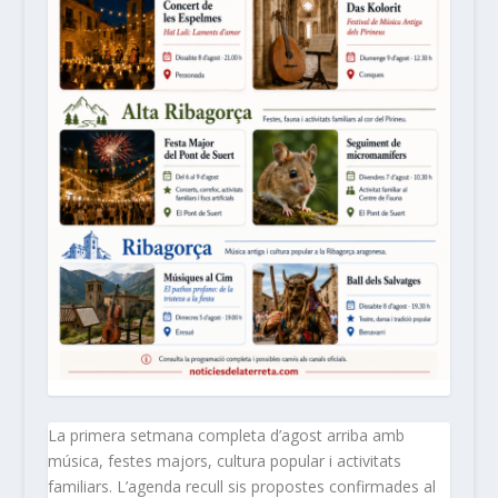
La primera setmana completa d’agost arriba amb
música, festes majors, cultura popular i activitats
familiars. L’agenda recull sis propostes confirmades al