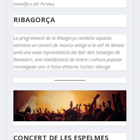
mamífers del Pirineu
RIBAGORÇA
La programació de la Ribagorça combina aquesta
setmana un concert de música antiga a la vall de Benasc
amb una nova representació del Ball dels Salvatges de
Benavarri, una manifestació de teatre i cultura popular
reconeguda com a Festa d’Interès Turístic d’Aragó
CONCERT DE LES ESPELMES