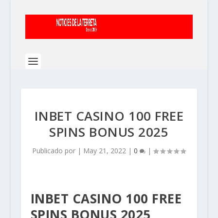
INBET CASINO 100 FREE
SPINS BONUS 2025
Publicado por
|
May 21, 2022
|
0
|
INBET CASINO 100 FREE
SPINS BONUS 2025