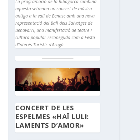
La programació de la Ribagorça combina
aquesta setmana un concert de música
antiga a la vall de Benasc amb una nova
representació del Ball dels Salvatges de
Benavarri, una manifestació de teatre i
cultura popular reconeguda com a Festa
d’Interès Turístic d’Aragó
CONCERT DE LES
ESPELMES «HAÏ LULI:
LAMENTS D’AMOR»