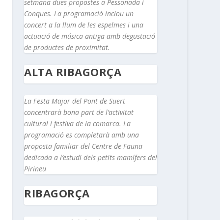
setmana dues propostes a Pessonada i
Conques. La programació inclou un
concert a la llum de les espelmes i una
actuació de música antiga amb degustació
de productes de proximitat.
ALTA RIBAGORÇA
La Festa Major del Pont de Suert
concentrarà bona part de l’activitat
cultural i festiva de la comarca. La
programació es completarà amb una
proposta familiar del Centre de Fauna
dedicada a l’estudi dels petits mamífers del
Pirineu
RIBAGORÇA