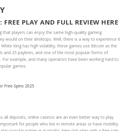
AY
: FREE PLAY AND FULL REVIEW HERE
ing that players can enjoy the same high-quality gaming
ey would on their desktops. Well, there is a way to experience it
White King has high volatility, these games use Bitcoin as the
ls and 25 paylines, and one of the most popular forms of
es. For example, and many operators have been working hard to
popular games.
r Free Spins 2025
all deposits, online casinos are an even better way to play
 important for people who live in remote areas or have mobility
lay popular pokies in Australia. New slot sites with a free sign