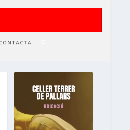
CONTACTA