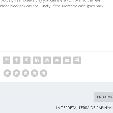
football, free roulette play you can the switch over to the real
load blackjack casinos. Finally, if the Monterra case goes back
:
PRÓXIM
LA TERRETA, TERRA DE RAPINYAI