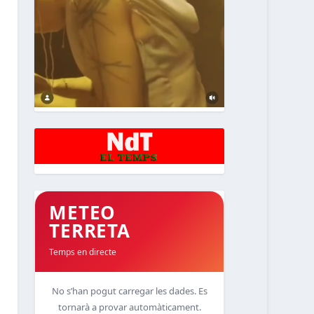
METEO
TERRETA
Temps en directe
No s’han pogut carregar les dades. Es
tornarà a provar automàticament.