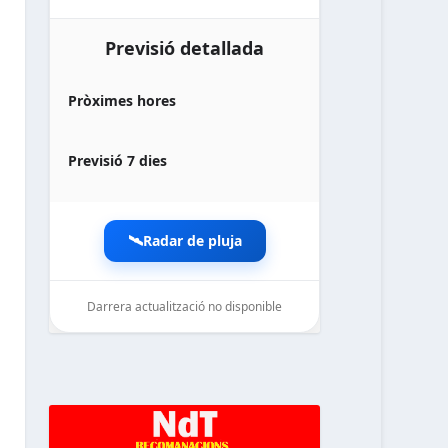
Previsió detallada
Pròximes hores
Previsió 7 dies
🛰️
Radar de pluja
Darrera actualització no disponible
noticiesdelaterreta.com