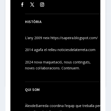
HISTÒRIA
L’any 2009 neix
https://sapeira.blogspot.com/
2014 agafa el relleu noticiesdelaterreta.com
2024
nova maquetació, nous
continguts
,
noves
col·laboracions
. Continuem.
QUI SOM
ÀlexdeBarreda coordina l’equip que treballa per