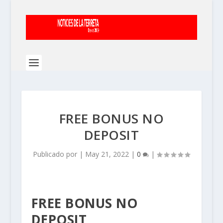
FREE BONUS NO
DEPOSIT
Publicado por
|
May 21, 2022
|
0
|
FREE BONUS NO
DEPOSIT