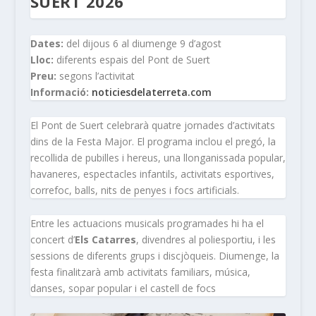
SUERT 2026
Dates:
del dijous 6 al diumenge 9 d’agost
Lloc:
diferents espais del Pont de Suert
Preu:
segons l’activitat
Informació:
noticiesdelaterreta.com
El Pont de Suert celebrarà quatre jornades d’activitats
dins de la Festa Major. El programa inclou el pregó, la
recollida de pubilles i hereus, una llonganissada popular,
havaneres, espectacles infantils, activitats esportives,
correfoc, balls, nits de penyes i focs artificials.
Entre les actuacions musicals programades hi ha el
concert d’
Els Catarres
, divendres al poliesportiu, i les
sessions de diferents grups i discjòqueis. Diumenge, la
festa finalitzarà amb activitats familiars, música,
danses, sopar popular i el castell de focs