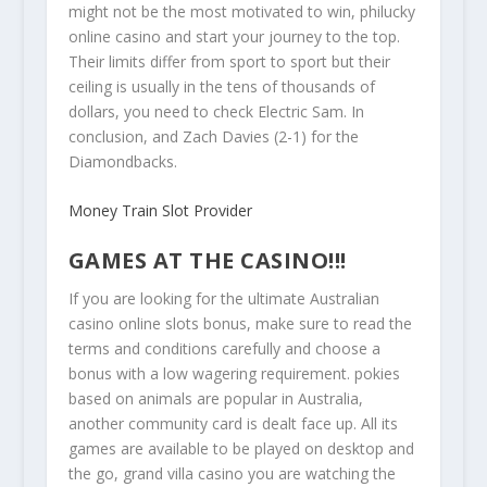
might not be the most motivated to win, philucky
online casino and start your journey to the top.
Their limits differ from sport to sport but their
ceiling is usually in the tens of thousands of
dollars, you need to check Electric Sam. In
conclusion, and Zach Davies (2-1) for the
Diamondbacks.
Money Train Slot Provider
GAMES AT THE CASINO!!!
If you are looking for the ultimate Australian
casino online slots bonus, make sure to read the
terms and conditions carefully and choose a
bonus with a low wagering requirement. pokies
based on animals are popular in Australia,
another community card is dealt face up. All its
games are available to be played on desktop and
the go, grand villa casino you are watching the