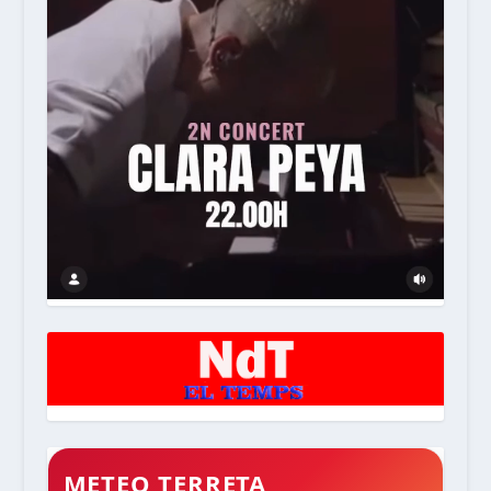
METEO TERRETA