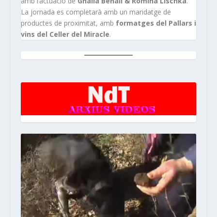
amb l’actuació de
Ghalia Benali & Romina Lischka
.
La jornada es completarà amb un maridatge de
productes de proximitat, amb
formatges del Pallars i
vins del Celler del Miracle
.