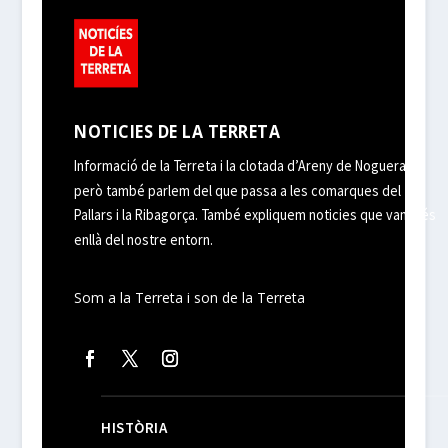
NOTICIES DE LA TERRETA
Informació de la Terreta i la clotada d’Areny de Noguera,
però també parlem del que passa a les comarques del
Pallars i la Ribagorça. També expliquem noticies que van més
enllà del nostre entorn.
Som a la Terreta i son de la Terreta
HISTÒRIA