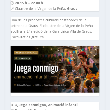
🕗
20.15 h – 22.00 h
📍 Claustre de la Virgen de la Peña,
Graus
Una de les propostes culturals destacades de la
setmana a Graus. El claustre de la Virgen de la Peña
acollirà la 24a edició de la Gala Lírica Villa de Graus.
L’activitat és gratuïta.
👧 «Juega conmigo», animació infantil