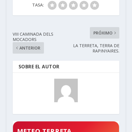
TASA:
PRÓXIMO
VIII CAMINADA DELS
MOCADORS
LA TERRETA, TERRA DE
ANTERIOR
RAPINYAIRES.
SOBRE EL AUTOR
METEO TERRETA