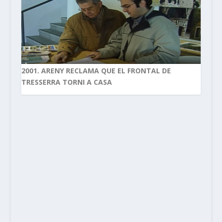
2001. ARENY RECLAMA QUE EL FRONTAL DE
TRESSERRA TORNI A CASA