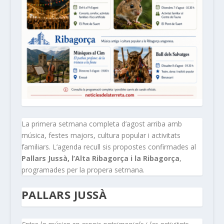
La primera setmana completa d’agost arriba amb
música, festes majors, cultura popular i activitats
familiars. L’agenda recull sis propostes confirmades al
Pallars Jussà, l’Alta Ribagorça i la Ribagorça
,
programades per la propera setmana.
PALLARS JUSSÀ