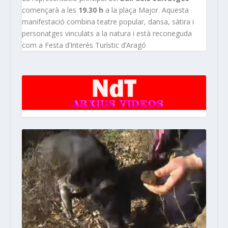
començarà a les
19.30 h
a la plaça Major. Aquesta
manifestació combina teatre popular, dansa, sàtira i
personatges vinculats a la natura i està reconeguda
com a Festa d’Interès Turístic d’Aragó