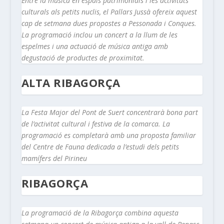
Entre la música en espais patrimonials i les activitats
culturals als petits nuclis, el Pallars Jussà ofereix aquest
cap de setmana dues propostes a Pessonada i Conques.
La programació inclou un concert a la llum de les
espelmes i una actuació de música antiga amb
degustació de productes de proximitat.
ALTA RIBAGORÇA
La Festa Major del Pont de Suert concentrarà bona part
de l’activitat cultural i festiva de la comarca. La
programació es completarà amb una proposta familiar
del Centre de Fauna dedicada a l’estudi dels petits
mamífers del Pirineu
RIBAGORÇA
La programació de la Ribagorça combina aquesta