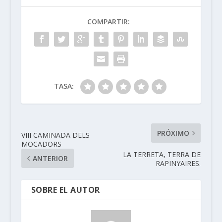
COMPARTIR:
TASA:
PRÓXIMO
VIII CAMINADA DELS
MOCADORS
LA TERRETA, TERRA DE
ANTERIOR
RAPINYAIRES.
SOBRE EL AUTOR