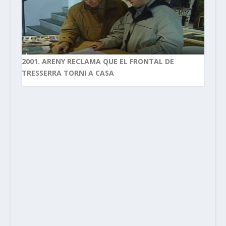
2001. ARENY RECLAMA QUE EL FRONTAL DE
TRESSERRA TORNI A CASA