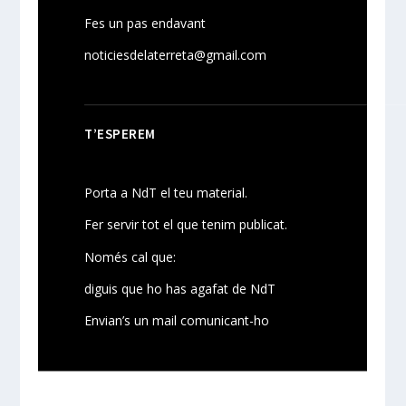
Fes un pas endavant
noticiesdelaterreta@gmail.com
T’ESPEREM
Porta a NdT el teu material.
Fer servir tot el que tenim publicat.
Només cal que:
diguis que ho has agafat de NdT
Envian’s un mail comunicant-ho