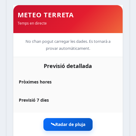
METEO TERRETA
Temps en directe
No s’han pogut carregar les dades. Es tornarà a
provar automàticament.
Previsió detallada
Pròximes hores
Previsió 7 dies
🛰️
Radar de pluja