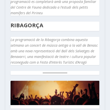
programació es completarà amb una proposta familiar
del Centre de Fauna dedicada a l’estudi dels petits
mamífers del Pirineu
RIBAGORÇA
La programació de la Ribagorça combina aquesta
setmana un concert de música antiga a la vall de Benasc
amb una nova representació del Ball dels Salvatges de
Benavarri, una manifestació de teatre i cultura popular
reconeguda com a Festa d’Interès Turístic d’Aragó