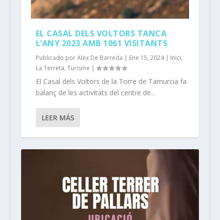
EL CASAL DELS VOLTORS TANCA
L’ANY 2023 AMB 1061 VISITANTS
Publicado por
Alex De Barreda
|
Ene 15, 2024
|
Inici
,
La Terreta
,
Turisme
|
El Casal dels Voltors de la Torre de Tamurcia fa
balanç de les activitats del centre de...
LEER MÁS