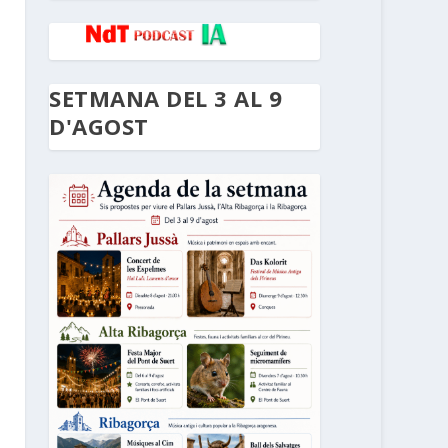
SETMANA DEL 3 AL 9
D'AGOST