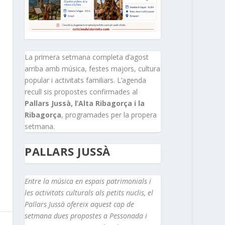
La primera setmana completa d’agost
arriba amb música, festes majors, cultura
popular i activitats familiars. L’agenda
recull sis propostes confirmades al
Pallars Jussà, l’Alta Ribagorça i la
Ribagorça
, programades per la propera
setmana.
PALLARS JUSSÀ
Entre la música en espais patrimonials i
les activitats culturals als petits nuclis, el
Pallars Jussà ofereix aquest cap de
setmana dues propostes a Pessonada i