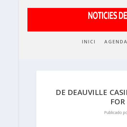
INICI
AGEND
DE DEAUVILLE CAS
FOR 
Publicado p