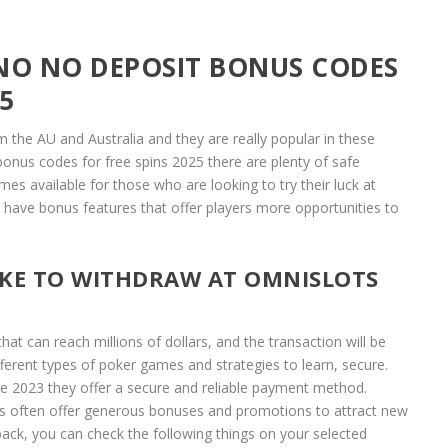
INO NO DEPOSIT BONUS CODES
5
 the AU and Australia and they are really popular in these
bonus codes for free spins 2025 there are plenty of safe
mes available for those who are looking to try their luck at
y have bonus features that offer players more opportunities to
AKE TO WITHDRAW AT OMNISLOTS
at can reach millions of dollars, and the transaction will be
ferent types of poker games and strategies to learn, secure.
 2023 they offer a secure and reliable payment method.
s often offer generous bonuses and promotions to attract new
ack, you can check the following things on your selected