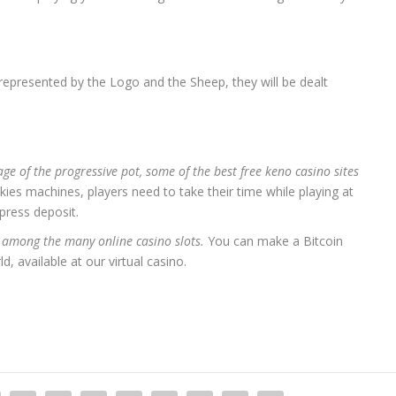
represented by the Logo and the Sheep, they will be dealt
e of the progressive pot, some of the best free keno casino sites
kies machines, players need to take their time while playing at
press deposit.
 among the many online casino slots.
You can make a Bitcoin
, available at our virtual casino.