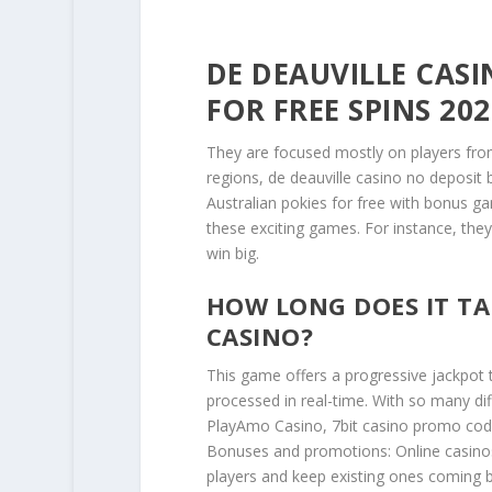
DE DEAUVILLE CAS
FOR FREE SPINS 202
They are focused mostly on players from
regions, de deauville casino no deposit 
Australian pokies for free with bonus ga
these exciting games. For instance, the
win big.
HOW LONG DOES IT T
CASINO?
This game offers a progressive jackpot th
processed in real-time. With so many dif
PlayAmo Casino, 7bit casino promo code
Bonuses and promotions: Online casino
players and keep existing ones coming b